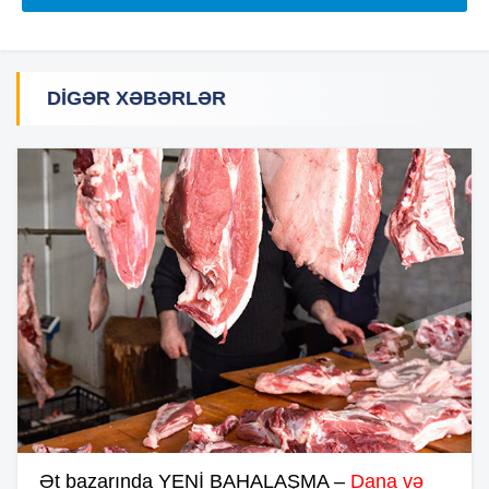
DIGƏR XƏBƏRLƏR
Ət bazarında YENİ BAHALAŞMA –
Dana və