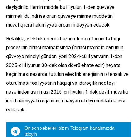
dəyişdirilib.Həmin maddə bu il iyulun 1-dən qüvvəyə
minməli idi. İndi isə onun qüvvəyə minmə müddətini
müvafiq icra hakimiyyəti orqanı müəyyən edəcək.
Beləliklə, elektrik enerjisi bazarı elementlərinin tətbiqi
prosesinin birinci mərhələsində (birinci mərhələ qanunun
qüvvəyə mindiyi gündən, yəni 2024-cü il yanvarın 1-dən
2025-ci il iyunun 30-dək olan dövrü əhatə edir) həyata
keçirilməsi nəzərdə tutulan elektrik enerjisinin istehsalı və
ötürülməsi fəaliyyətinin hüquqi və idarəçilik nöqteyi-
nəzərindən ayrılması 2025-ci il iyulun 1-dək deyil, müvafiq
icra hakimiyyəti orqanının müəyyən etdiyi müddətdə icra
ediləcək.
Ən son xəbərləri bizim Teleqram kanalımızda
izləyin