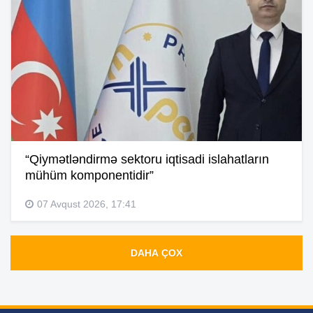
“Qiymətləndirmə sektoru iqtisadi islahatların
mühüm komponentidir”
07 Avqust 2026, 17:41
DAHA ÇOX