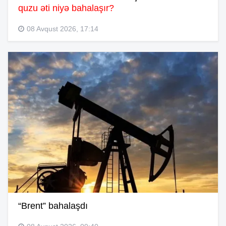
quzu əti niyə bahalaşır?
08 Avqust 2026, 17:14
“Brent” bahalaşdı