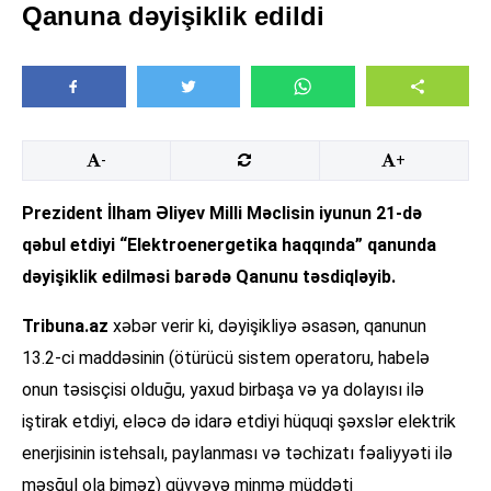
Qanuna dəyişiklik edildi
-
+
Prezident İlham Əliyev Milli Məclisin iyunun 21-də
qəbul etdiyi “Elektroenergetika haqqında” qanunda
dəyişiklik edilməsi barədə Qanunu təsdiqləyib.
Tribuna.az
xəbər verir ki, dəyişikliyə əsasən, qanunun
13.2-ci maddəsinin (ötürücü sistem operatoru, habelə
onun təsisçisi olduğu, yaxud birbaşa və ya dolayısı ilə
iştirak etdiyi, eləcə də idarə etdiyi hüquqi şəxslər elektrik
enerjisinin istehsalı, paylanması və təchizatı fəaliyyəti ilə
məşğul ola biməz) qüvvəyə minmə müddəti