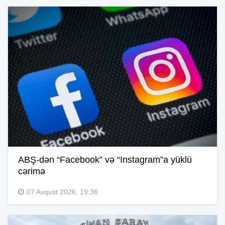
ABŞ-dən “Facebook” və “Instagram”a yüklü
cərimə
07 Avqust 2026, 19:36