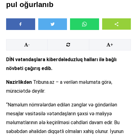
pul oğurlanıb
-
+
DİN vətəndaşlara kiberdələduzluq halları ilə bağlı
növbəti çağırış edib.
Nazirlikdən
Tribuna.az – a verilən məlumata görə,
müraciətdə deyilir:
“Naməlum nömrələrdən edilən zənglər və göndərilən
mesajlar vasitəsilə vətəndaşların şəxsi və maliyyə
məlumatlarının ələ keçirilməsi cəhdləri davam edir. Bu
səbəbdən əhalidən diqqətli olmaları xahiş olunur. İyunun