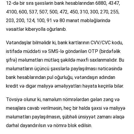
12-də bir sıra şəxslərin bank hesablarından 6880, 4347,
4100, 600, 537, 507, 500, 472, 450, 310, 300, 270, 255,
203, 200, 124, 100, 91 və 80 manat məbləğlərində
vəsaitlər kiberyolla oğurlanıb.
Vətəndaşlar bilməlidir ki, bank kartlarının CVV/CVC kodu,
istifadə müddəti və SMS-lə göndərilən OTP (birdəfəlik
şifrə) məlumatları mütləq şəkildə məxfi saxlanmalıdır. Bu
məlumatların üçüncü şəxslərlə paylaşılması nəticəsində
bank hesablarından pul oğurluğu, vətəndaşın adından
kredit və digər maliyyə əməliyyatları həyata keçirilə bilər.
Tövsiyə olunur ki, naməlum nömrələrdən gələn zəng və
mesajlara cavab verilməsin, heç bir halda şəxsi və maliyyə
məlumatları paylaşılmasın, şübhəli ünsiyyət zamanı əlaqə
dərhal dayandırılsın və nömrə blok edilsin.