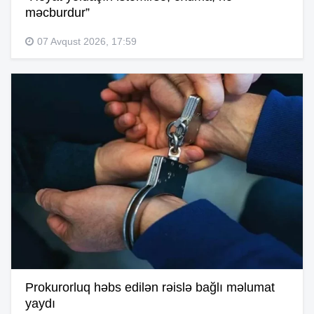
məcburdur”
07 Avqust 2026, 17:59
Prokurorluq həbs edilən rəislə bağlı məlumat
yaydı