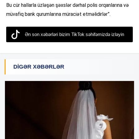
Bu cür hallarla üzləşən şəxslər dərhal polis orqanlarına və
müvafiq bank qurumlarına müraciət etməlidirlər”.
Ən son xəbərləri bizim TikTok səhifəmizdə izləyin
DIGƏR XƏBƏRLƏR