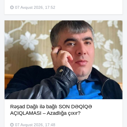
07 Avqust 2026, 17:52
Rəşad Dağlı ilə bağlı SON DƏQİQƏ
AÇIQLAMASI – Azadlığa çıxır?
07 Avqust 2026, 17:48