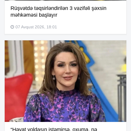
Rüşvətdə təqsirləndirilən 3 vəzifəli şəxsin
məhkəməsi başlayır
07 Avqust 2026, 18:01
“Həyat yoldaşın istəmirsə, oxuma, nə