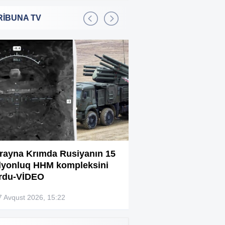
RİBUNA TV
Bakıda 2,5 milyon manata
:01
şadlıq sarayı satılır
Sərdar Ortaç xəstəxanaya
:22
yerləşdirilib?
Rüşvətdə təqsirləndirilən 3
:01
vəzifəli şəxsin məhkəməsi
başlayır
“Həyat yoldaşın istəmirsə,
:59
oxuma, nə məcburdur”
rayna Krımda Rusiyanın 15
Bağlanan universit
lyonluq HHM kompleksini
müəllimləri narazıd
Kiberpolis əməliyyat keçirdi:
:54
rdu-VİDEO
Xarici saytları ələ keçirən
şəxslər tutuldu (VİDEO)
7 Avqust 2026, 15:22
07 Avqust 2026, 13:4
Prokurorluq həbs edilən rəislə
:52
bağlı məlumat yaydı