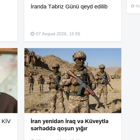
İranda Təbriz Günü qeyd edilib
03
15
07 Avqust 2026, 15:55
15
15
15
 KİV
İran yenidən İraq və Küveytlə
15
sərhəddə qoşun yığır