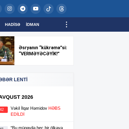
HADISƏ
İDMAN
Əsryanın “kükrəmə”si:
“VERMƏYƏCƏYİK!”
ƏBƏR LENTİ
 AVQUST 2026
Vəkil İlqar Həmidov
HƏBS
:42
EDİLDİ
“Bu müqavilə heç bir ölkəyə