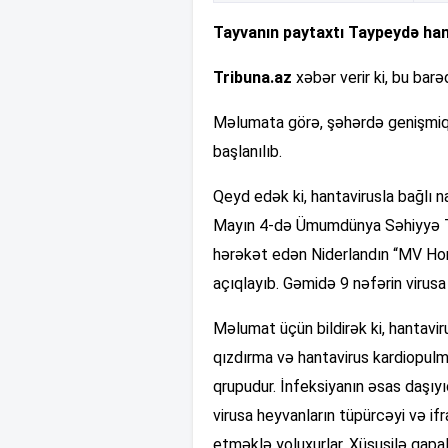
Tayvanın paytaxtı Taypeydə han
Tribuna.az
xəbər verir ki, bu bar
Məlumata görə, şəhərdə genişmiqy
başlanılıb.
Qeyd edək ki, hantavirusla bağlı n
Mayın 4-də Ümumdünya Səhiyyə T
hərəkət edən Niderlandın “MV Hond
açıqlayıb. Gəmidə 9 nəfərin virusa 
Məlumat üçün bildirək ki, hantavi
qızdırma və hantavirus kardiopul
qrupudur. İnfeksiyanın əsas daşıyıcı
virusa heyvanların tüpürcəyi və ifr
etməklə yoluxurlar. Xüsusilə qapal