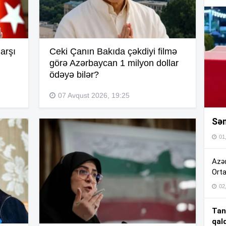
16
16
arşı
Ceki Çanın Bakıda çəkdiyi filmə
görə Azərbaycan 1 milyon dollar
ödəyə bilər?
16
07 Avqust 2026, 19:25
Sən
16
01
16
Azər
Orta
02
15
Tan
qal
15