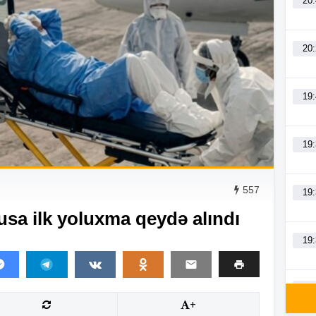
20
20
19
19
557
19
usa ilk yoluxma qeydə alındı
19
19
+