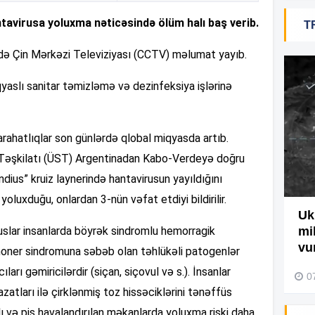
tavirusa yoluxma nəticəsində ölüm halı baş verib.
T
19
ədə Çin Mərkəzi Televiziyası (CCTV) məlumat yayıb.
18
aslı sanitar təmizləmə və dezinfeksiya işlərinə
18
arahatlıqlar son günlərdə qlobal miqyasda artıb.
əşkilatı (ÜST) Argentinadan Kabo-Verdeyə doğru
ius” kruiz laynerində hantavirusun yayıldığını
17
yoluxduğu, onlardan 3-nün vəfat etdiyi bildirilir.
Ağdamda yanğını bu şəxs
Uk
ruslar insanlarda böyrək sindromlu hemorragik
törədibmiş – Video
mi
17
vu
moner sindromuna səbəb olan təhlükəli patogenlər
04 Avqust 2026, 09:45
ları gəmiricilərdir (siçan, siçovul və s.). İnsanlar
0
azatları ilə çirklənmiş toz hissəciklərini tənəffüs
17
ı və pis havalandırılan məkanlarda yoluxma riski daha