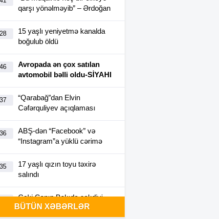
:41
qarşı yönəlməyib” – Ərdoğan
15 yaşlı yeniyetmə kanalda
:28
boğulub öldü
Avropada ən çox satılan
:46
avtomobil bəlli oldu-SİYAHI
“Qarabağ”dan Elvin
:37
Cəfərquliyev açıqlaması
ABŞ-dən “Facebook” və
:36
“Instagram”a yüklü cərimə
17 yaşlı qızın toyu təxirə
:35
salındı
Ceki Çanın Bakıda çəkdiyi
:25
BÜTÜN XƏBƏRLƏR
filmə görə Azərbaycan 1
milyon dollar ödəyə bilər?