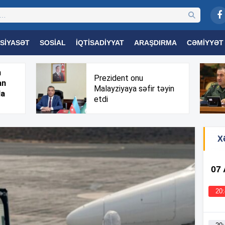
SIYASƏT
SOSIAL
İQTISADIYYAT
ARAŞDIRMA
CƏMIYYƏT
OGIYA
TƏHSIL
SAĞLAMLIQ
MARAQLI
TRIBUNA TV
h
Prezident onu
an
Malayziyaya səfir təyin
da
etdi
X
07
20