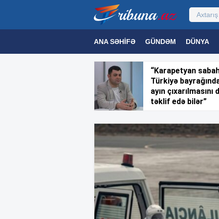
ANA SƏHIFƏ
GÜNDƏM
DÜNYA
MƏDƏNIYYƏT
MAQAZIN
TEXNOL
“Karapetyan saba
Türkiyə bayrağınd
ayın çıxarılmasını 
təklif edə bilər”