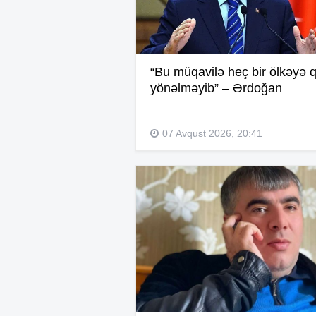
“Bu müqavilə heç bir ölkəyə q
yönəlməyib” – Ərdoğan
07 Avqust 2026, 20:41