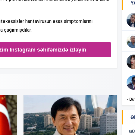
Y
17
ütəxəssislər hantavirusun əsas simptomlarını
a çağırmışdılar.
17
zim Instagram səhifəmizdə izləyin
17
16
› Bü
Ə
16
GÜ