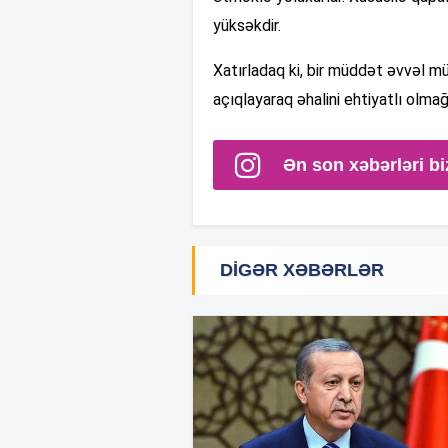
yüksəkdir.
Xatırladaq ki, bir müddət əvvəl m
açıqlayaraq əhalini ehtiyatlı olmağ
Ən son xəbərləri bi
DIGƏR XƏBƏRLƏR