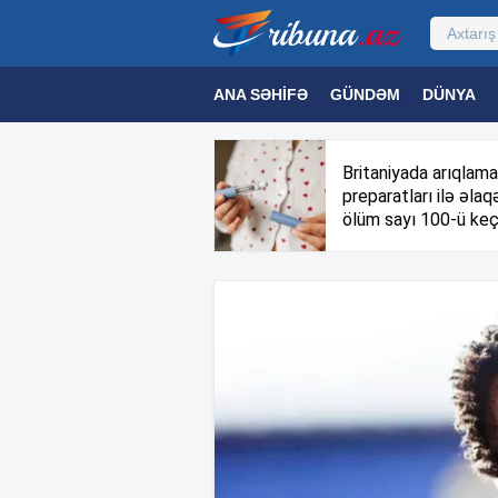
ANA SƏHIFƏ
GÜNDƏM
DÜNYA
MƏDƏNIYYƏT
MAQAZIN
TEXNOL
Britaniyada arıqlama
preparatları ilə əlaqə
ölüm sayı 100-ü keç