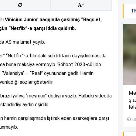
+
T
18
ri Vinisius Junior haqqında çəkilmiş “Rəqs et,
üçün “Netflix”-ə qarşı iddia qaldırıb.
ədə AS məlumat yayıb.
18
” “Netflix”-ə filmdəki subtitrlərin dəyişdirilməsi ilə
rma buna reaksiya verməyib. Söhbət 2023-cü ildə
18
 “Valensiya” – “Real” oyunundan gedir. Həmin
anladığı sözlər göstərilir.
Kompleksdə faciə: 2 yaşlı
Mə
 braziliyalıya “meymun” dediyini yazıb. Halbuki videoda
17
uşaq hovuzda boğuldu –
şl
ləndirdiyi aydın eşidilir.
Video
təl
ın həmin qarşılaşmada iştirak edən azarkeşlərə qarşı
29 İyul 2026, 16:21
0
17
lunmayıb.