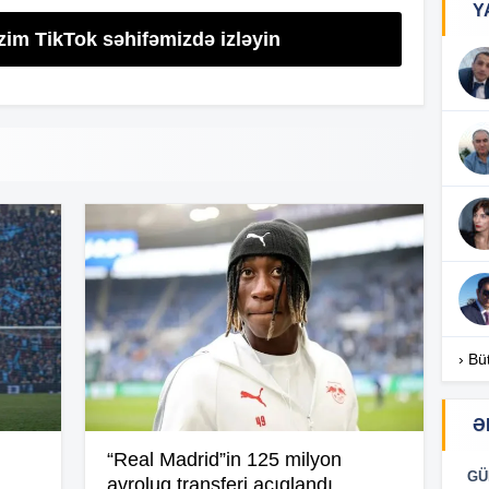
Y
zim TikTok səhifəmizdə izləyin
16
16
16
16
› Bü
Ə
“Real Madrid”in 125 milyon
16
GÜ
avroluq transferi açıqlandı