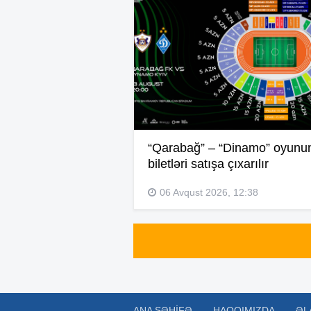
“Qarabağ” – “Dinamo” oyunu
biletləri satışa çıxarılır
06 Avqust 2026, 12:38
ANA SƏHIFƏ
HAQQIMIZDA
ƏL