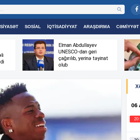
SIYASƏT
SOSIAL
İQTISADIYYAT
ARAŞDIRMA
CƏMIYYƏT
OGIYA
TƏHSIL
SAĞLAMLIQ
MARAQLI
TRIBUNA TV
Elman Abdullayev
UNESCO-dan geri
li
çağırılıb, yerinə təyinat
di
olub
X
06
20