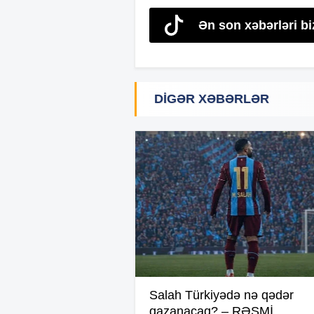
Ən son xəbərləri bi
DIGƏR XƏBƏRLƏR
Salah Türkiyədə nə qədər
qazanacaq? – RƏSMİ