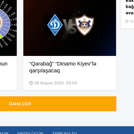
Bakı
bağ
əvə
15
31,
15
nun
“Qarabağ” “Dinamo Kiyev”lə
15
qarşılaşacaq
06 Avqust 2026, 09:54
15
DAHA ÇOX
15
AQƏ
MEDIA ÜÇÜN
TRIBUNA TV