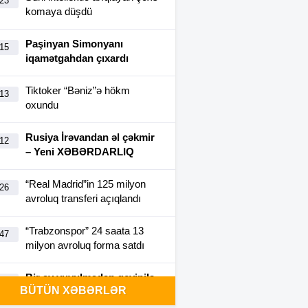
:23
komaya düşdü
Paşinyan Simonyanı
:15
iqamətgahdan çıxardı
Tiktoker “Bəniz”ə hökm
:13
oxundu
Rusiya İrəvandan əl çəkmir
:12
– Yeni XƏBƏRDARLIQ
“Real Madrid”in 125 milyon
:26
avroluq transferi açıqlandı
“Trabzonspor” 24 saata 13
:47
milyon avroluq forma satdı
Bir ay yuyulmadan geyinilə
:40
BÜTÜN XƏBƏRLƏR
bilən futbolka yaradıldı-
FOTO