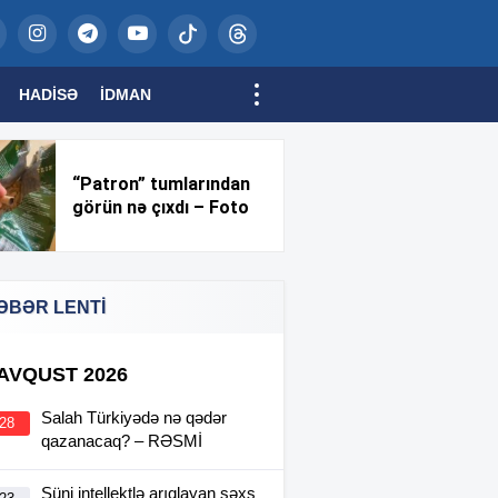
HADISƏ
İDMAN
“Patron” tumlarından
görün nə çıxdı – Foto
ƏBƏR LENTİ
 AVQUST 2026
Salah Türkiyədə nə qədər
:28
qazanacaq? – RƏSMİ
Süni intellektlə arıqlayan şəxs