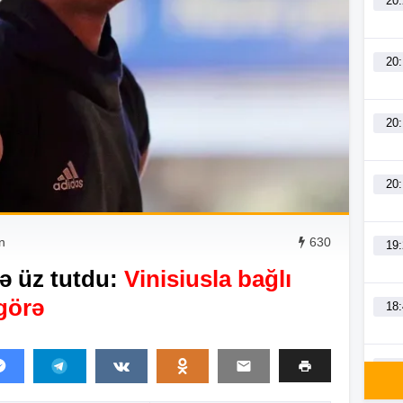
20
20
20
20
n
630
19
 üz tutdu:
Vinisiusla bağlı
 görə
18
18