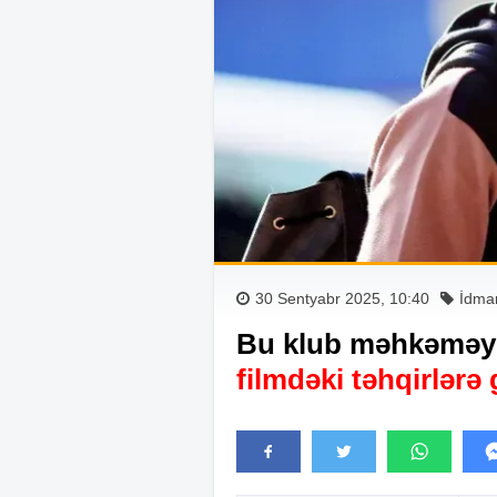
30 Sentyabr 2025, 10:40
İdma
Bu klub məhkəməyə
filmdəki təhqirlərə