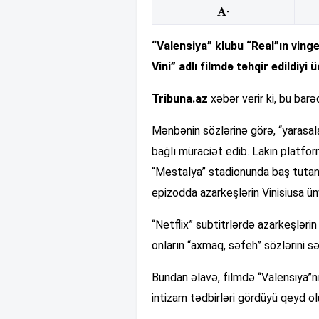
-
“Valensiya” klubu “Real”ın vinge
Vini” adlı filmdə təhqir edildiyi 
Tribuna.az
xəbər verir ki, bu bar
Mənbənin sözlərinə görə, “yarasalar
bağlı müraciət edib. Lakin platfo
“Mestalya” stadionunda baş tutan
epizodda azarkeşlərin Vinisiusa ünv
“Netflix” subtitrlərdə azarkeşlərin
onların “axmaq, səfeh” sözlərini səs
Bundan əlavə, filmdə “Valensiya”n
intizam tədbirləri gördüyü qeyd o