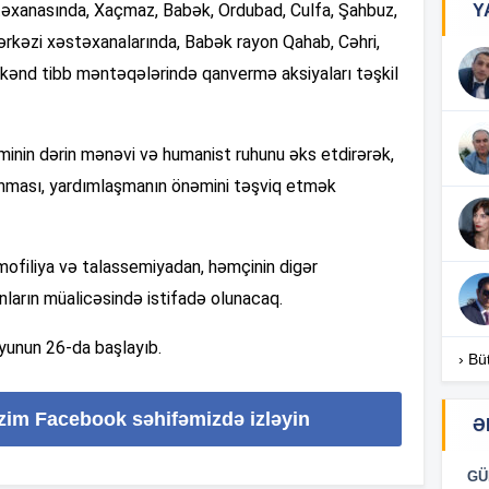
əxanasında, Xaçmaz, Babək, Ordubad, Culfa, Şahbuz,
Y
rkəzi xəstəxanalarında, Babək rayon Qahab, Cəhri,
12
kənd tibb məntəqələrində qanvermə aksiyaları təşkil
12
inin dərin mənəvi və humanist ruhunu əks etdirərək,
11
lanması, yardımlaşmanın önəmini təşviq etmək
11
ofiliya və talassemiyadan, həmçinin digər
nların müalicəsində istifadə olunacaq.
iyunun 26-da başlayıb.
11
› Bü
izim Facebook səhifəmizdə izləyin
Ə
11
GÜ