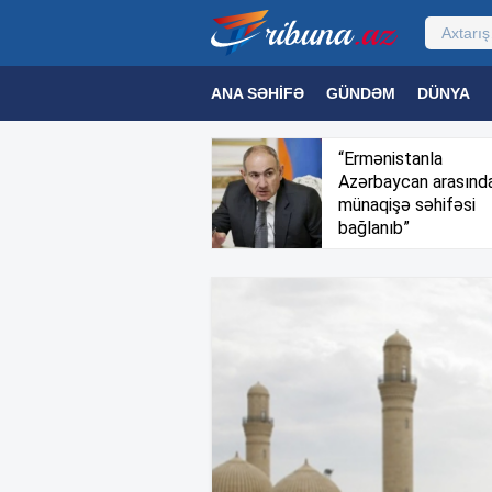
ANA SƏHIFƏ
GÜNDƏM
DÜNYA
MƏDƏNIYYƏT
MAQAZIN
TEXNOL
“Ermənistanla
Azərbaycan arasınd
münaqişə səhifəsi
bağlanıb”