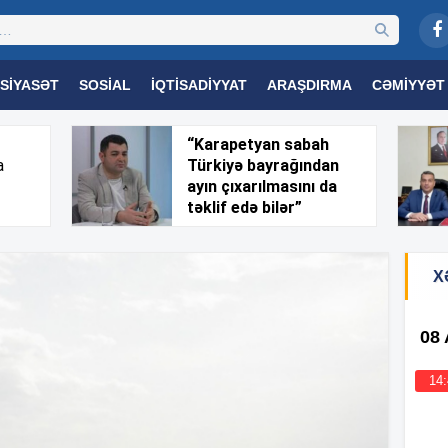
SIYASƏT
SOSIAL
İQTISADIYYAT
ARAŞDIRMA
CƏMIYYƏT
OGIYA
TƏHSIL
SAĞLAMLIQ
MARAQLI
TRIBUNA TV
“Karapetyan sabah
a
Türkiyə bayrağından
ayın çıxarılmasını da
təklif edə bilər”
X
08
14