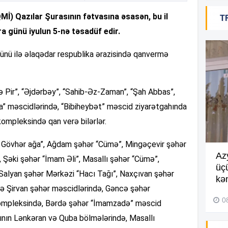
İ) Qazılar Şurasının fətvasına əsasən, bu il
T
14
 günü iyulun 5-nə təsadüf edir.
günü ilə əlaqədar respublika ərazisində qanvermə
13
 Pir”, “Əjdərbəy”, “Sahib-Əz-Zaman”, “Şah Abbas”,
13
a” məscidlərində, “Bibiheybət” məscid ziyarətgahında
ompleksində qan verə bilərlər.
13
ı Gövhər ağa”, Ağdam şəhər “Cümə”, Mingəçevir şəhər
Göyçayda məktəb binası
Az
Şəki şəhər “İmam Əli”, Masallı şəhər “Cümə”,
acınacaqlı durumda –
VİDEO
üç
 Salyan şəhər Mərkəzi “Hacı Tağı”, Naxçıvan şəhər
kən
12
 və Şirvan şəhər məscidlərində, Gəncə şəhər
04 Avqust 2026, 20:48
0
ompleksində, Bərdə şəhər “İmamzadə” məscid
ının Lənkəran və Quba bölmələrində, Masallı
12