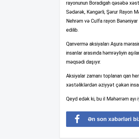
rayonunun Boradigah qəsəbə xəst
Sədərək, Kəngərli, Şərur Rayon Mə
Nehrəm və Culfa rayon Bənəniyar 
edilib.
Qanvermə aksiyaları Aşura mərasim
insanlar arasında həmrəyliyin aşı
məqsədi daşıyır.
Aksiyalar zamanı toplanan qan hem
xəstəliklərdən əziyyət çəkən insa
Qeyd edək ki, bu il Məhərrəm ayı 
Ən son xəbərləri b