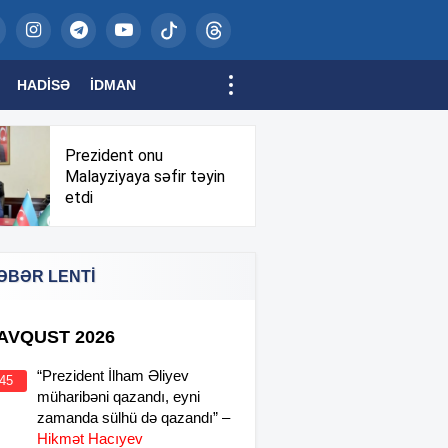
HADISƏ
İDMAN
Prezident onu
Malayziyaya səfir təyin
etdi
ƏBƏR LENTİ
 AVQUST 2026
“Prezident İlham Əliyev
:45
müharibəni qazandı, eyni
zamanda sülhü də qazandı” –
Hikmət Hacıyev