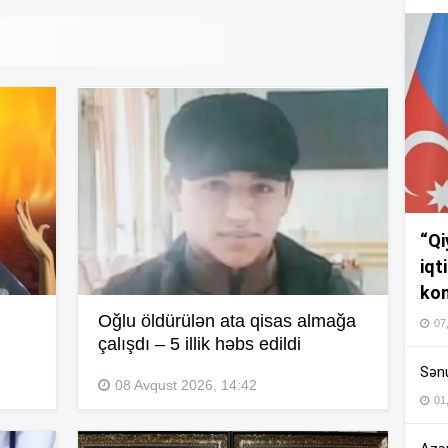
11
11
10
“Qi
iqt
10
kom
Oğlu öldürülən ata qisas almağa
07
çalışdı – 5 illik həbs edildi
10
Sənu
08 Avqust 2026, 14:42
01
09