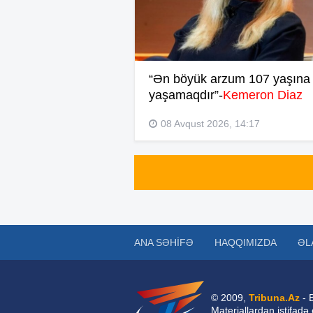
“Ən böyük arzum 107 yaşına 
yaşamaqdır”-
Kemeron Diaz
08 Avqust 2026, 14:17
ANA SƏHIFƏ
HAQQIMIZDA
ƏL
© 2009,
Tribuna.Az
- 
Materiallardan istifadə