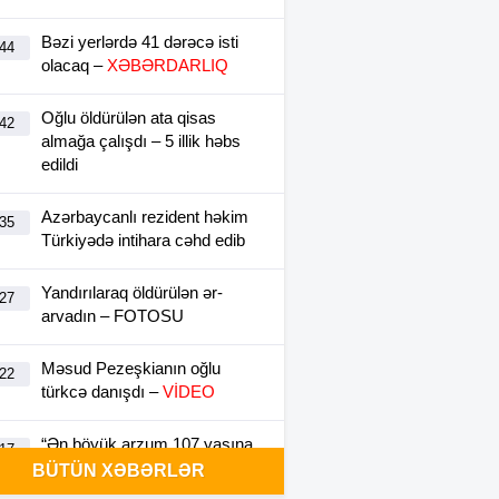
Bəzi yerlərdə 41 dərəcə isti
:44
olacaq –
XƏBƏRDARLIQ
Oğlu öldürülən ata qisas
:42
almağa çalışdı – 5 illik həbs
edildi
Azərbaycanlı rezident həkim
:35
Türkiyədə intihara cəhd edib
Yandırılaraq öldürülən ər-
:27
arvadın – FOTOSU
Məsud Pezeşkianın oğlu
:22
türkcə danışdı –
VİDEO
“Ən böyük arzum 107 yaşına
:17
kimi yaşamaqdır”-
Kemeron
BÜTÜN XƏBƏRLƏR
Diaz