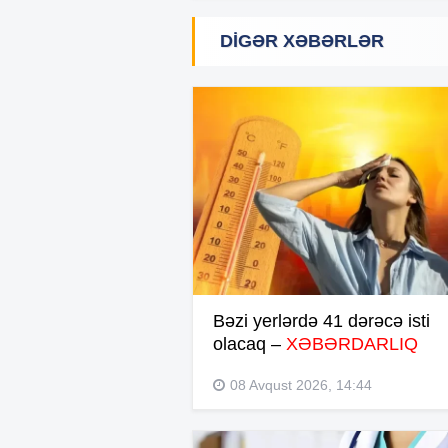
DIGƏR XƏBƏRLƏR
Bəzi yerlərdə 41 dərəcə isti
olacaq –
XƏBƏRDARLIQ
08 Avqust 2026, 14:44