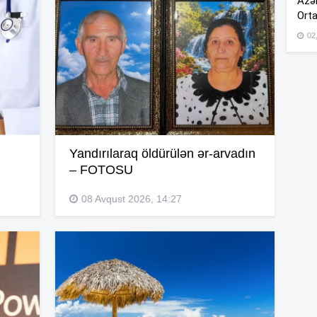
Azər
Orta
09
02
09
07
Yandırılaraq öldürülən ər-arvadın
– FOTOSU
20
08 Avqust 2026, 14:27
20
20