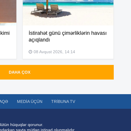
19
19
kimi
İstirahət günü çimərliklərin havası
açıqlandı
19
08 Avqust 2026, 14:14
19
DAHA ÇOX
19
AQƏ
MEDIA ÜÇÜN
TRIBUNA TV
19
Bütün hüquqlar qorunur.
 edərkən sayta mütləq istinad olunmalıdır.