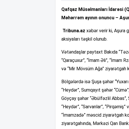
Qafqaz Müsəlmanları İdarəsi (QM
Məhərrəm ayının onuncu – Aşura
Tribuna.az
xəbər verir ki, Aşura 
aksiyaları təşkil olunub.
Vətəndaşlar paytaxt Bakıda “Təzə
“Qaraçuxur”, “İmam Əli”, “İmam Rz
və “Mir Mövsüm Ağa” ziyarətgah k
Bölgələrdə isə Şuşa şəhər “Yuxar
“Heydər”, Sumqayıt şəhər “Cümə”, 
Göyçay şəhər “Əbülfəzlil Abbas”,
“Heydər”, “Sarvanlar”, “Pirqəmiş”
“İmamzadə” məscid ziyarətgah k
ziyarətgahında, Mərkəzi Qan Bank