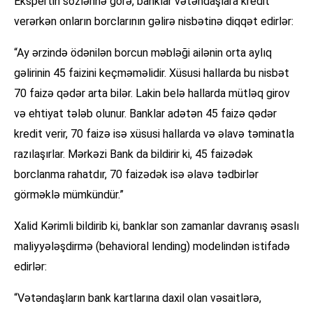
Ekspertin sözlərinə görə, banklar vətəndaşlara kredit
verərkən onların borclarının gəlirə nisbətinə diqqət edirlər:
“Ay ərzində ödənilən borcun məbləği ailənin orta aylıq
gəlirinin 45 faizini keçməməlidir. Xüsusi hallarda bu nisbət
70 faizə qədər arta bilər. Lakin belə hallarda mütləq girov
və ehtiyat tələb olunur. Banklar adətən 45 faizə qədər
kredit verir, 70 faizə isə xüsusi hallarda və əlavə təminatla
razılaşırlar. Mərkəzi Bank da bildirir ki, 45 faizədək
borclanma rahatdır, 70 faizədək isə əlavə tədbirlər
görməklə mümkündür.”
Xalid Kərimli bildirib ki, banklar son zamanlar davranış əsaslı
maliyyələşdirmə (behavioral lending) modelindən istifadə
edirlər:
“Vətəndaşların bank kartlarına daxil olan vəsaitlərə,