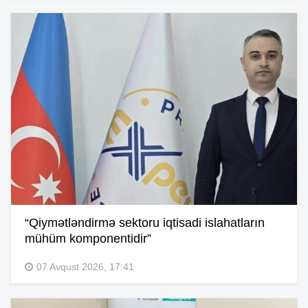
“Qiymətləndirmə sektoru iqtisadi islahatların
mühüm komponentidir”
07 Avqust 2026, 17:41