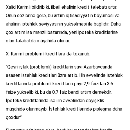
Xalid Kərimli bildirib ki, ilbəil əhalinin kredit tələbatı artır.
Onun sözlərinə görə, bu artım iqtisadiyyatın böyüməsi və
əhalinin istehlak səviyyəsinin yüksəlməsi ilə bağlıdır. Daha
çox artım isə mənzil bazarında, yəni ipoteka kreditlərinə
olan tələbatda müşahidə olunur.
X. Kərimli problemli kreditlərə də toxunub:
“Qeyri-işlək (problemli) kreditlərin sayı Azərbaycanda
əsasən istehlak kreditləri üzrə artıb. İlin əvvəlində istehlak
kreditlərində problemli kreditlərin payı 2,9 faizdən 3,6
faizə yüksəlib ki, bu da 0,7 faiz bəndi artım deməkdir.
İpoteka kreditlərində isə ilin əvvəlindən dəyişiklik
müşahidə olunmayıb. İstehlak kreditlərində pisləşmə daha
çoxdur.”