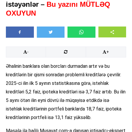
istəyənlər –
Bu yazını MÜTLƏQ
OXUYUN
-
+
Əhalinin banklara olan borcları durmadan artır və bu
kreditlərin bir qismi sonradan problemli kreditlərə çevrilir.
2025-ci ilin ilk 5 ayının statistikasına görə, istehlak
kreditləri 5,2 faiz, ipoteka kreditləri isə 3,7 faiz artıb. Bu ilin
5 ayını ötən ilin eyni dövrü ilə müqayisə etdikdə isə
istehlak kreditlərinin portfeli banklarda 18,7 faiz, ipoteka
kreditlərinin portfeli isə 13,1 faiz yüksəlib.
Məsələ ilə bağlı Musavat.com-a danışan iqtisadçı-ekspert