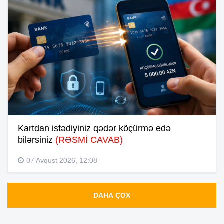
Kartdan istədiyiniz qədər köçürmə edə
bilərsiniz
(RƏSMİ CAVAB)
07 Avqust 2026, 12:08
DAHA ÇOX