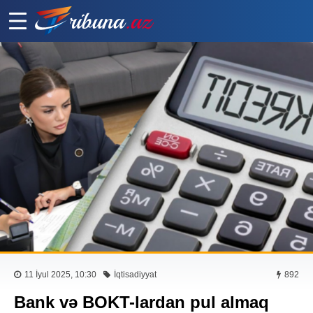
11 İyul 2025, 10:30
İqtisadiyyat
892
Bank və BOKT-lardan pul almaq