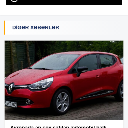
DIGƏR XƏBƏRLƏR
Avropada ən çox satılan avtomobil bəlli