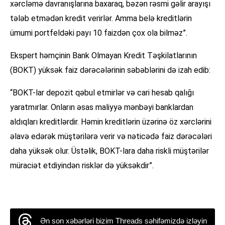
xərcləmə davranışlarına baxaraq, bəzən rəsmi gəlir arayışı
tələb etmədən kredit verirlər. Amma belə kreditlərin
ümumi portfeldəki payı 10 faizdən çox ola bilməz”.
Ekspert həmçinin Bank Olmayan Kredit Təşkilatlarının
(BOKT) yüksək faiz dərəcələrinin səbəblərini də izah edib:
“BOKT-lar depozit qəbul etmirlər və cari hesab qalığı
yaratmırlar. Onların əsas maliyyə mənbəyi banklardan
aldıqları kreditlərdir. Həmin kreditlərin üzərinə öz xərclərini
əlavə edərək müştərilərə verir və nəticədə faiz dərəcələri
daha yüksək olur. Üstəlik, BOKT-lara daha riskli müştərilər
müraciət etdiyindən risklər də yüksəkdir”.
Ən son xəbərləri bizim Threads səhifəmizdə izləyin