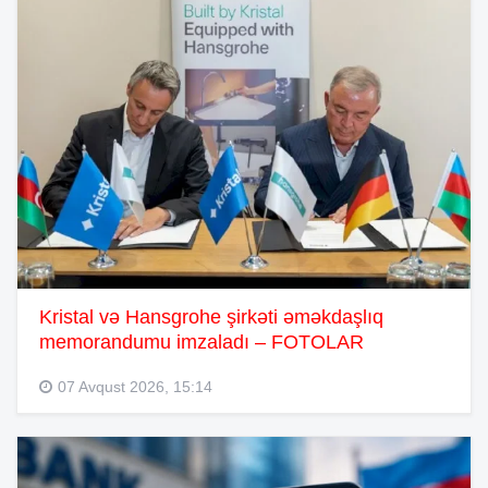
Kristal və Hansgrohe şirkəti əməkdaşlıq
memorandumu imzaladı – FOTOLAR
07 Avqust 2026, 15:14