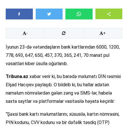
-
+
İyunun 23-də vətəndaşların bank kartlarından 6000, 1200,
778, 693, 647, 650, 457, 370, 365, 241, 70 manat pul
vəsaitləri kiber üsulla oğurlanıb.
Tribuna.az
xəbər verir ki, bu barədə məlumatı DİN rəsmisi
Elşad Hacıyev paylaşıb. O bildirib ki, bu hallar adətən
naməlum nömrələrdən gələn zəng və SMS-lər, habelə
saxta saytlar və platformalar vasitəsilə həyata keçirilir:
“Şəxsi bank kartı məlumatlarını, xüsusilə, kartın nömrəsini,
PIN kodunu, CVV kodunu və bir dəfəlik təsdiq (OTP)