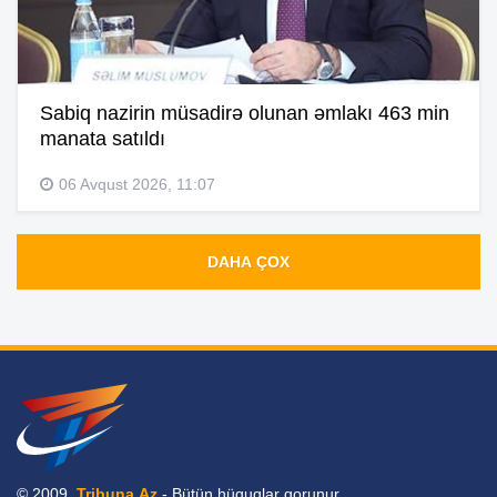
Sabiq nazirin müsadirə olunan əmlakı 463 min
manata satıldı
06 Avqust 2026, 11:07
DAHA ÇOX
© 2009,
Tribuna.Az
- Bütün hüquqlar qorunur.