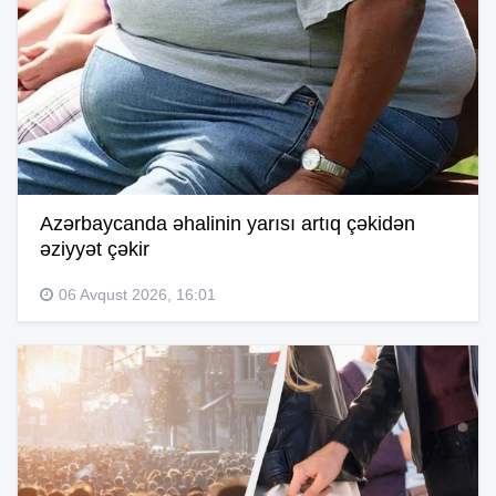
Azərbaycanda əhalinin yarısı artıq çəkidən
əziyyət çəkir
06 Avqust 2026, 16:01