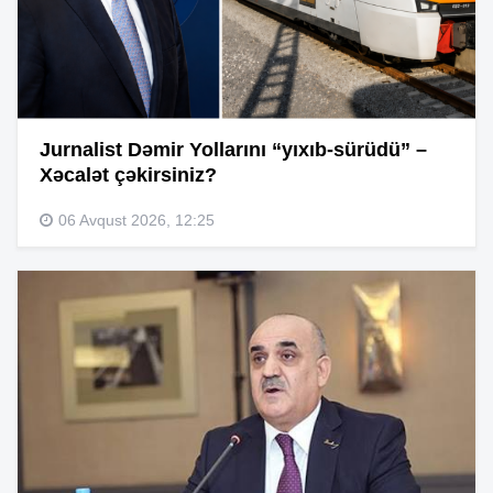
Jurnalist Dəmir Yollarını “yıxıb-sürüdü” –
Xəcalət çəkirsiniz?
06 Avqust 2026, 12:25