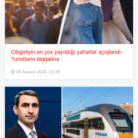
Cibgirliyin ən çox yayıldığı şəhərlər açıqlandı-
Turistlərin diqqətinə
06 Avqust 2026, 15:28