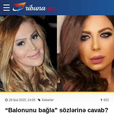
28 İyul 2025, 14:05
Xəbərlər
652
“Balonunu bağla” sözlərinə cavab?