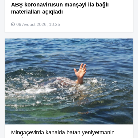
ABŞ koronavirusun mənşəyi ilə bağlı
materialları açıqladı
06 Avqust 2026, 18:25
Mingəçevirdə kanalda batan yeniyetmənin