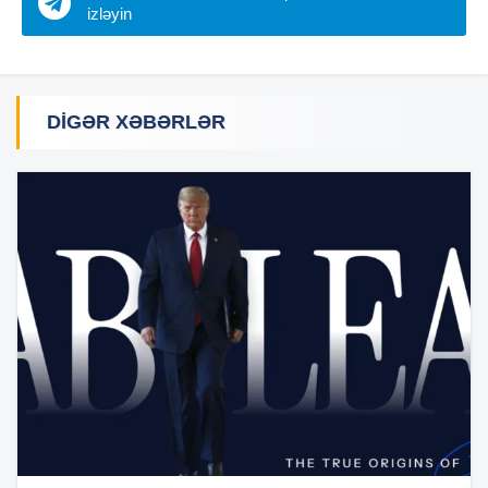
izləyin
DIGƏR XƏBƏRLƏR