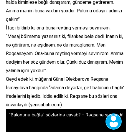
halda kiminləsə bağlı danışaram, gündəmə gətirərəm.
Amma mənim buna vaxtım yoxdur. Pulumu ödəyin, adınızı
çəkim”.
İfaçı bildirib ki, ona-buna reytinq verməyi sevmirəm:
“Mesaj bölməmə yazırsınız ki, filankəs belə dedi. İnanın ki,
nə görürəm, nə eşidirəm, nə də maraqlanam. Mən
Rəqsanəyəm. Ona-buna reytinq verməyi sevmirəm. Amma
dediyim hər söz gündəm olur. Çünki düz danışıram. Mənim
yalanla işim yoxdur”.
Qeyd edək ki, müğənni Günel Ələkbərova Rəqsanə
İsmayılova haqqında “adama deyərlər, get balonunu bağla”
ifadələrini işlədib. İddia edilir ki, Rəqsanə bu sözləri ona
ünvanlayıb (yenisabah.com).