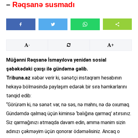
–
Rəqsanə susmadı
-
+
Müğənni Rəqsanə İsmayılova yenidən sosial
şəbəkədəki çıxışı ilə gündəmə gəlib.
Tribuna.az
xəbər verir ki, sənətçi instaqram hesabının
hekayə bölməsində paylaşım edərək bir sıra həmkarlarını
tənqid edib:
“Görürəm ki, nə sənət var, nə səs, nə mahnı, nə də oxumaq.
Gündəmdə qalmaq üçün kiminsə ‘balığına qarmaq’ atırsınız.
Siz qarmağınızı atmaqda davam edin, amma mənim sizin
adınızı çəkməyim üçün qonorar ödəməlisiniz. Ancaq o