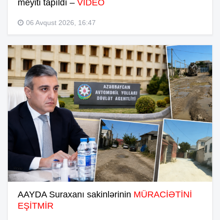
meyiti tapıldı –
VİDEO
06 Avqust 2026, 16:47
AAYDA Suraxanı sakinlərinin
MÜRACİƏTİNİ
EŞİTMİR