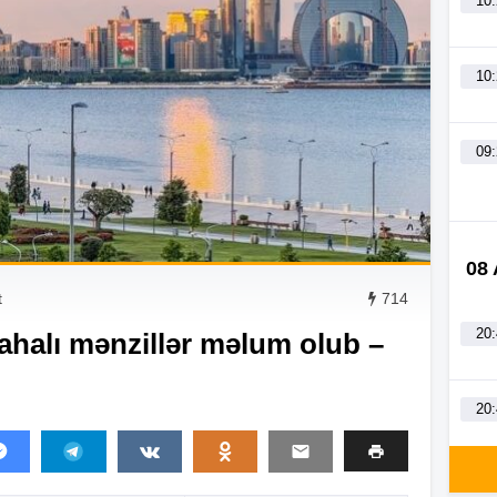
10
10
09
08
t
714
20
ahalı mənzillər məlum olub –
20