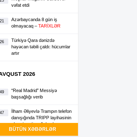
:23
vəfat etdi
Azərbaycanda 8 gün iş
:21
olmayacaq –
TARİXLƏR
Türkiyə Qara dənizdə
:26
həyəcan təbili çaldı: hücumlar
artır
 AVQUST 2026
“Real Madrid” Messiyə
:49
başsağlığı verib
İlham Əliyevlə Trampın telefon
:47
danışığında TRIPP layihəsinin
əhəmiyyəti vurğulanıb
BÜTÜN XƏBƏRLƏR