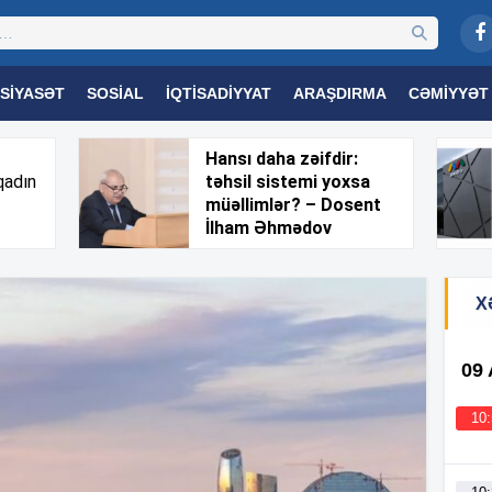
SIYASƏT
SOSIAL
İQTISADIYYAT
ARAŞDIRMA
CƏMIYYƏT
OGIYA
TƏHSIL
SAĞLAMLIQ
MARAQLI
TRIBUNA TV
Hansı daha zəifdir:
qadın
təhsil sistemi yoxsa
müəllimlər? – Dosent
İlham Əhmədov
X
09
10