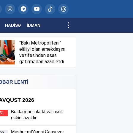
HADISƏ
İDMAN
“Bakı Metropoliteni”
əlilliyi olan əməkdaşını
vəzifəsindən əsas
gətirmədən azad etdi
ƏBƏR LENTİ
 AVQUST 2026
Bu dərman infarkt və insult
:51
riskini azaldır
Məşhur müğənni Cansever