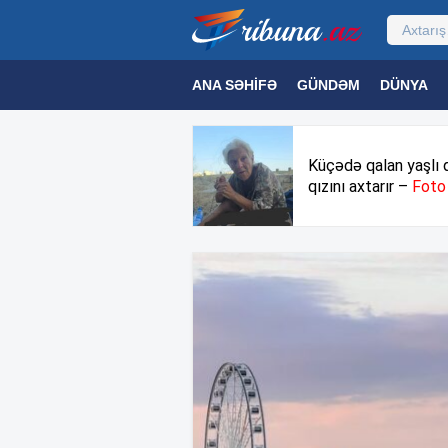
ANA SƏHIFƏ
GÜNDƏM
DÜNYA
MƏDƏNIYYƏT
MAQAZIN
TEXNOL
Küçədə qalan yaşlı 
qızını axtarır –
Foto