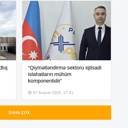
14
14
14
14
dlıq
“Qiymətləndirmə sektoru iqtisadi
islahatların mühüm
komponentidir”
14
07 Avqust 2026, 17:41
13
DAHA ÇOX
13