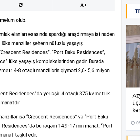
20
+
T
r məlum olub.
20
lak elanları əsasında apardığı araşdırmaya istinadən
ən lüks mənzillər şəhərin nüfuzlu yaşayış
 “Crescent Residences”, “Port Baku Residences”,
20
ace” lüks yaşayış komplekslərindən gedir. Burada
metr 4-8 otaqlı mənzillərin qiyməti 2,6- 5,6 milyon
20
ent Residences”də yerləşir. 4 otaqlı 375 kv.metrlik
Göyçayda məktəb binası
Az
 manatdır.
acınacaqlı durumda –
VİDEO
üç
20
kən
04 Avqust 2026, 20:48
 mənzillər isə “Crescent Residences” və “Port Baku
0
nt Residences”də bu rəqəm 14,9-17 min manat, “Port
19
anat təşkil edir.