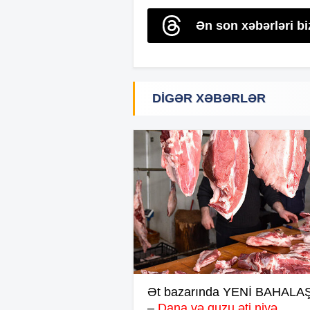
Ən son xəbərləri b
DIGƏR XƏBƏRLƏR
Ət bazarında YENİ BAHAL
–
Dana və quzu əti niyə