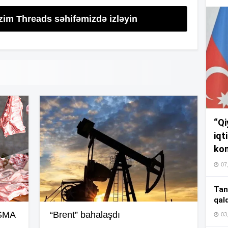
17
izim Threads səhifəmizdə izləyin
17
17
“Qi
16
iqt
kom
07
16
Tan
qal
AŞMA
“Brent” bahalaşdı
03
16