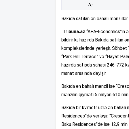
-
Bakıda satılan ən bahalı mənzillə
Tribuna.az
“APA-Economics”in əm
bildirir ki, hazırda Bakıda satılan 
komplekslərində yerləşir. Söhbət
“Park Hill Terrace” və “Hayat Pal
hazırda satışda sahəsi 246-772 kv.
manat arasında dəyişir.
Bakıda ən bahalı mənzil isə “Cresc
mənzilin qiyməti 5 milyon 610 min
Bakıda bir kv.metr üzrə ən bahalı
Residences”də yerləşir. “Cresce
Baku Residences”də isə 12,9 min m