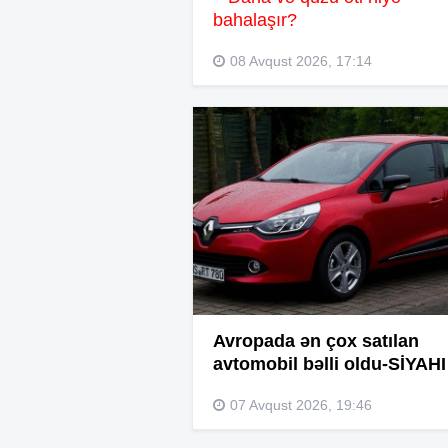
bahalaşır?
08 Avqust 2026, 17:14
Avropada ən çox satılan
avtomobil bəlli oldu-SİYAHI
07 Avqust 2026, 19:46