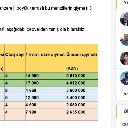
Y
nzərəli, böyük terraslı bu mənzillərin qiyməti 3
18
flı aşağıdakı cədvəldən tanış ola bilərsiniz:
18
18
17
› Bü
17
Ə
GÜ