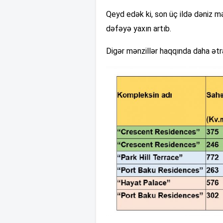
Qeyd edək ki, son üç ildə dəniz mə
dəfəyə yaxın artıb.
Digər mənzillər haqqında daha ətra