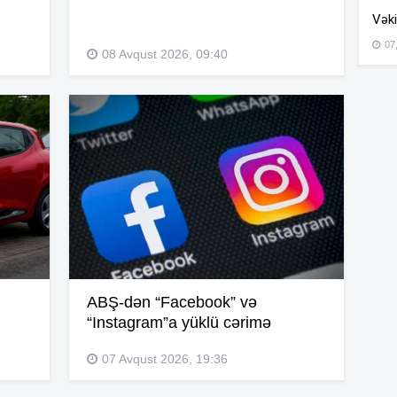
Vəki
07
08 Avqust 2026, 09:40
15
15
14
14
ABŞ-dən “Facebook” və
“Instagram”a yüklü cərimə
14
07 Avqust 2026, 19:36