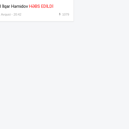
əməkdaşını vəzifəsindən
l İlqar Həmidov
HƏBS EDİLDİ
əsas gətirmədən azad etdi
, Avqust - 20:42
1079
Azərbaycandan sonra Türkiyə
:31
də məhdudiyyətləri qaldırdı
Messinin atası vəfat etdi
:30
“Prezident İlham Əliyev
:45
müharibəni qazandı, eyni
zamanda sülhü də qazandı” –
Hikmət Hacıyev
Bəzi yerlərdə 41 dərəcə isti
:44
olacaq –
XƏBƏRDARLIQ
Oğlu öldürülən ata qisas
:42
almağa çalışdı – 5 illik həbs
edildi