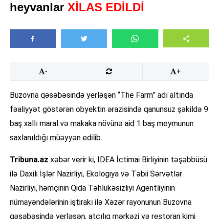
heyvanlar
XİLAS EDİLDİ
-
+
Buzovna qəsəbəsində yerləşən “The Farm” adı altında
fəaliyyət göstərən obyektin ərazisində qanunsuz şəkildə 9
baş xallı maral və makaka növünə aid 1 baş meymunun
saxlanıldığı müəyyən edilib.
Tribuna.az
xəbər verir ki, IDEA İctimai Birliyinin təşəbbüsü
ilə Daxili İşlər Nazirliyi, Ekologiya və Təbii Sərvətlər
Nazirliyi, həmçinin Qida Təhlükəsizliyi Agentliyinin
nümayəndələrinin iştirakı ilə Xəzər rayonunun Buzovna
qəsəbəsində yerləşən, atçılıq mərkəzi və restoran kimi