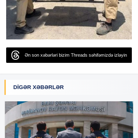
Ən son xəbərləri bizim Threads səhifəmizdə izləyin
DIGƏR XƏBƏRLƏR