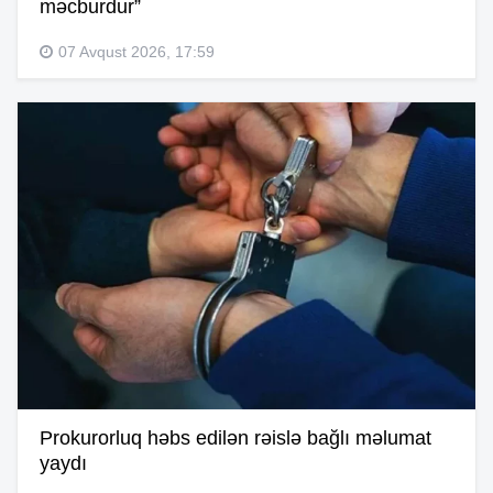
məcburdur”
07 Avqust 2026, 17:59
Prokurorluq həbs edilən rəislə bağlı məlumat
yaydı