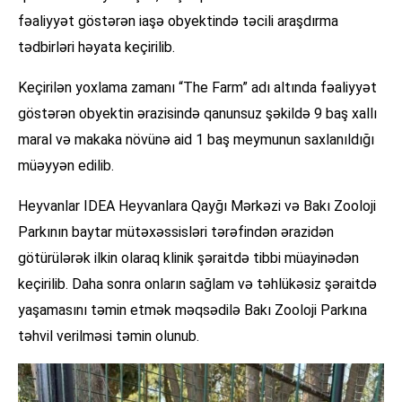
fəaliyyət göstərən iaşə obyektində təcili araşdırma
tədbirləri həyata keçirilib.
Keçirilən yoxlama zamanı “The Farm” adı altında fəaliyyət
göstərən obyektin ərazisində qanunsuz şəkildə 9 baş xallı
maral və makaka növünə aid 1 baş meymunun saxlanıldığı
müəyyən edilib.
Heyvanlar IDEA Heyvanlara Qayğı Mərkəzi və Bakı Zooloji
Parkının baytar mütəxəssisləri tərəfindən ərazidən
götürülərək ilkin olaraq klinik şəraitdə tibbi müayinədən
keçirilib. Daha sonra onların sağlam və təhlükəsiz şəraitdə
yaşamasını təmin etmək məqsədilə Bakı Zooloji Parkına
təhvil verilməsi təmin olunub.