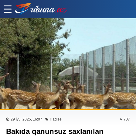
29 İyul 2025, 16:07
Hadisə
707
Bakıda qanunsuz saxlanılan