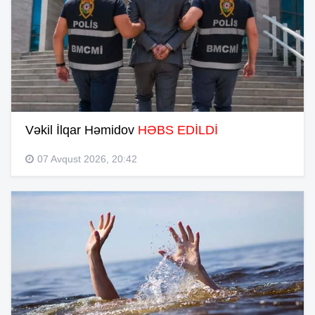
Vəkil İlqar Həmidov
HƏBS EDİLDİ
07 Avqust 2026, 20:42