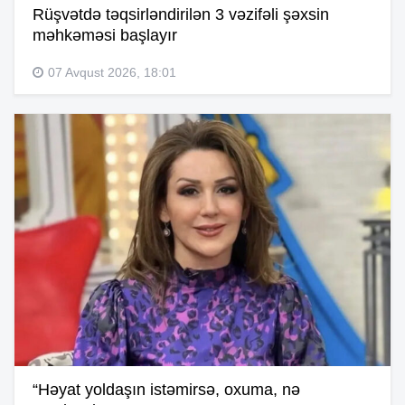
Rüşvətdə təqsirləndirilən 3 vəzifəli şəxsin
məhkəməsi başlayır
07 Avqust 2026, 18:01
“Həyat yoldaşın istəmirsə, oxuma, nə