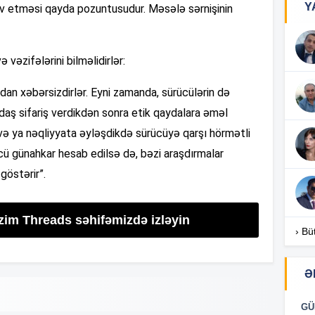
Y
əğv etməsi qayda pozuntusudur. Məsələ sərnişinin
18
ə vəzifələrini bilməlidirlər:
18
ndan xəbərsizdirlər. Eyni zamanda, sürücülərin də
ndaş sifariş verdikdən sonra etik qaydalara əməl
 və ya nəqliyyata əyləşdikdə sürücüyə qarşı hörmətli
18
ücü günahkar hesab edilsə də, bəzi araşdırmalar
göstərir”.
18
izim Threads səhifəmizdə izləyin
› Bü
18
Ə
GÜ