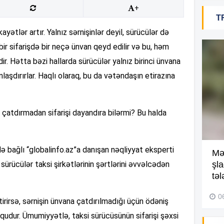
+
06
T
kayətlər artır. Yalnız sərnişinlər deyil, sürücülər də
20
ki, bir sifarişdə bir neçə ünvan qeyd edilir və bu, həm
ir. Hətta bəzi hallarda sürücülər yalnız birinci ünvana
nlaşdırırlar. Haqlı olaraq, bu da vətəndaşın etirazına
20
20
 çatdırmadan sifarişi dayandıra bilərmi? Bu halda
20
lə bağlı “globalinfo.az”a danışan nəqliyyat eksperti
Kompleksdə faciə: 2 yaşlı
Mə
sürücülər taksi şirkətlərinin şərtlərini əvvəlcədən
uşaq hovuzda boğuldu –
şl
Video
təl
20
29 İyul 2026, 16:21
0
tirirsə, sərnişin ünvana çatdırılmadığı üçün ödəniş
19
qudur. Ümumiyyətlə, taksi sürücüsünün sifarişi şəxsi