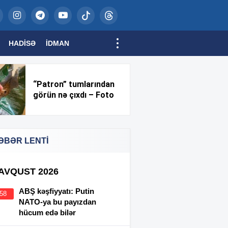
HADISƏ
İDMAN
“Patron” tumlarından
görün nə çıxdı – Foto
ƏBƏR LENTİ
 AVQUST 2026
ABŞ kəşfiyyatı: Putin
:58
NATO-ya bu payızdan
hücum edə bilər