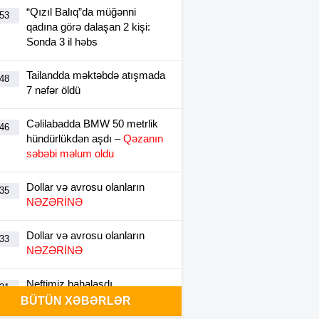
“Qızıl Balıq”da müğənni
:53
qadına görə dalaşan 2 kişi:
Sonda 3 il həbs
Tailandda məktəbdə atışmada
:48
7 nəfər öldü
Cəlilabadda BMW 50 metrlik
:46
hündürlükdən aşdı –
Qəzanın
səbəbi məlum oldu
Dollar və avrosu olanların
:35
NƏZƏRİNƏ
Dollar və avrosu olanların
:33
NƏZƏRİNƏ
Neftimiz bahalaşdı
:31
BÜTÜN XƏBƏRLƏR