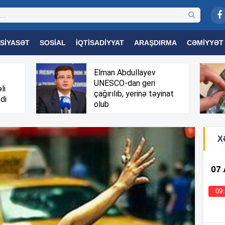
SIYASƏT
SOSIAL
İQTISADIYYAT
ARAŞDIRMA
CƏMIYYƏT
OGIYA
TƏHSIL
SAĞLAMLIQ
MARAQLI
TRIBUNA TV
Elman Abdullayev
UNESCO-dan geri
li
çağırılıb, yerinə təyinat
di
olub
X
07
09