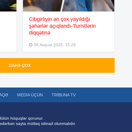
16
Cibgirliyin ən çox yayıldığı
16
şəhərlər açıqlandı-Turistlərin
diqqətinə
16
06 Avqust 2026, 15:28
15
DAHA ÇOX
15
AQƏ
MEDIA ÜÇÜN
TRIBUNA TV
15
Bütün hüquqlar qorunur.
 edərkən sayta mütləq istinad olunmalıdır.