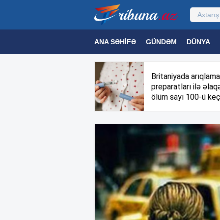
ANA SƏHIFƏ
GÜNDƏM
DÜNYA
MƏDƏNIYYƏT
MAQAZIN
TEXNOL
Britaniyada arıqlama
preparatları ilə əlaqə
ölüm sayı 100-ü keç