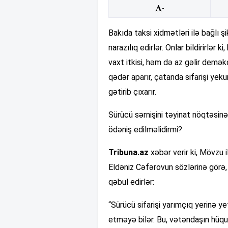
-
Bakıda taksi xidmətləri ilə bağlı şi
narazılıq edirlər. Onlar bildirirlər 
vaxt itkisi, həm də az gəlir deməkd
qədər aparır, çatanda sifarişi yeku
gətirib çıxarır.
Sürücü sərnişini təyinat nöqtəsinə
ödəniş edilməlidirmi?
Tribuna.az
xəbər verir ki, Mövzu i
Eldəniz Cəfərovun sözlərinə görə, 
qəbul edirlər:
“Sürücü sifarişi yarımçıq yerinə ye
etməyə bilər. Bu, vətəndaşın hüqu