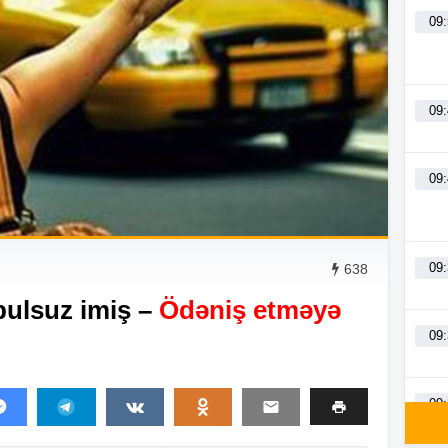
09
09
09
09
638
pulsuz imiş –
Ödəniş etməyə
09
09