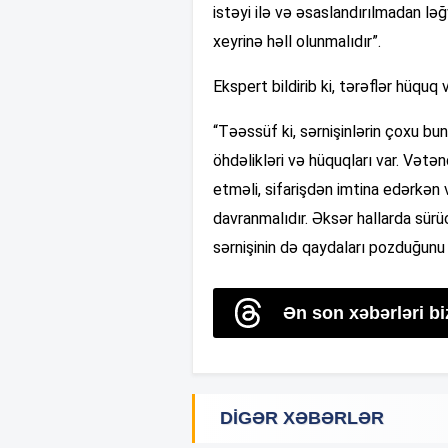
istəyi ilə və əsaslandırılmadan l
xeyrinə həll olunmalıdır”.
Ekspert bildirib ki, tərəflər hüquq v
“Təəssüf ki, sərnişinlərin çoxu bu
öhdəlikləri və hüquqları var. Vətə
etməli, sifarişdən imtina edərkən
davranmalıdır. Əksər hallarda sür
sərnişinin də qaydaları pozduğunu 
Ən son xəbərləri b
DIGƏR XƏBƏRLƏR