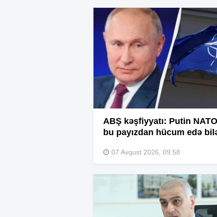
ABŞ kəşfiyyatı: Putin NATO
bu payızdan hücum edə bil
07 Avqust 2026, 09:58