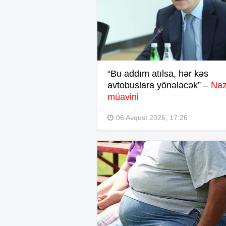
“Bu addım atılsa, hər kəs
avtobuslara yönələcək” –
Naz
müavini
06 Avqust 2026, 17:26