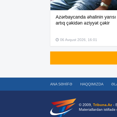
Azərbaycanda əhalinin yarısı
artıq çəkidən əziyyət çəkir
06 Avqust 2026, 16:01
ANA SƏHIFƏ
HAQQIMIZDA
ƏL
© 2009,
Tribuna.Az
- 
Materiallardan istifadə