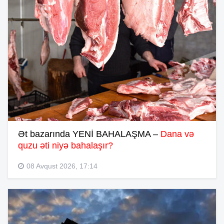
Ət bazarında YENİ BAHALAŞMA –
Dana və
quzu əti niyə bahalaşır?
08 Avqust 2026, 17:14