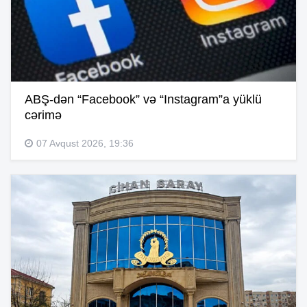
ABŞ-dən “Facebook” və “Instagram”a yüklü
cərimə
07 Avqust 2026, 19:36