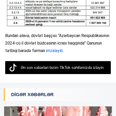
Bundan əlavə, dövlət başçısı “Azərbaycan Respublikasının
2024-cü il dövlət büdcəsinin icrası haqqında” Qanunun
tətbiqi barədə fərman
imzalayıb
.
Ən son xəbərləri bizim TikTok səhifəmizdə izləyin
DIGƏR XƏBƏRLƏR