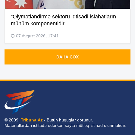
“Qiymətləndirmə sektoru iqtisadi islahatların
mühüm komponentidir”
07 Avqust 2026, 17:41
DAHA ÇOX
© 2009,
Tribuna.Az
- Bütün hüquqlar qorunur.
Materiallardan istifadə edərkən sayta mütləq istinad olunmalıdır.