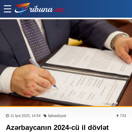
11 İyul 2025, 14:54
İqtisadiyyat
733
Azərbaycanın 2024-cü il dövlət