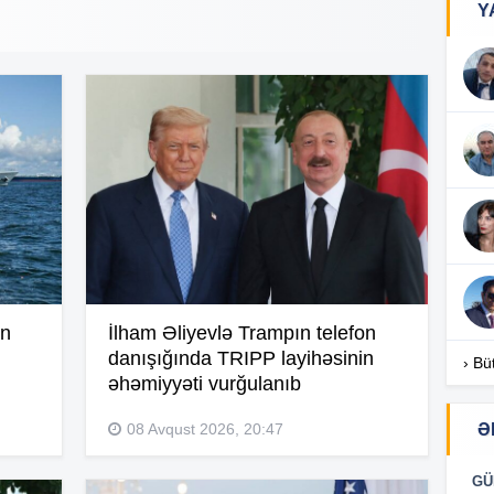
Y
18
18
18
an
İlham Əliyevlə Trampın telefon
17
danışığında TRIPP layihəsinin
› Bü
əhəmiyyəti vurğulanıb
17
08 Avqust 2026, 20:47
Ə
GÜ