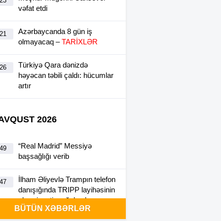
:23
vəfat etdi
Azərbaycanda 8 gün iş
:21
olmayacaq –
TARİXLƏR
Türkiyə Qara dənizdə
:26
həyəcan təbili çaldı: hücumlar
artır
 AVQUST 2026
“Real Madrid” Messiyə
:49
başsağlığı verib
İlham Əliyevlə Trampın telefon
:47
danışığında TRIPP layihəsinin
əhəmiyyəti vurğulanıb
BÜTÜN XƏBƏRLƏR