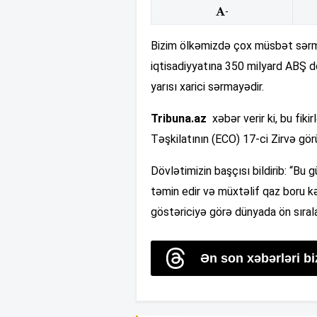
-
Bizim ölkəmizdə çox müsbət sərma
iqtisadiyyatına 350 milyard ABŞ d
yarısı xarici sərmayədir.
Tribuna.az
xəbər verir ki, bu fiki
Təşkilatının (ECO) 17-ci Zirvə gör
Dövlətimizin başçısı bildirib: “Bu g
təmin edir və müxtəlif qaz boru kəm
göstəriciyə görə dünyada ön sıral
Ən son xəbərləri b