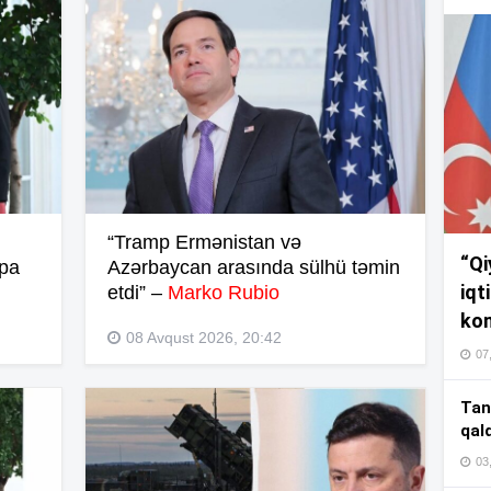
17
17
17
“Tramp Ermənistan və
“Qi
mpa
Azərbaycan arasında sülhü təmin
16
iqt
etdi” –
Marko Rubio
kom
08 Avqust 2026, 20:42
07
16
Tan
qal
03
16