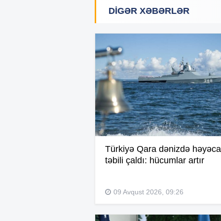
DIGƏR XƏBƏRLƏR
Türkiyə Qara dənizdə həyəc
təbili çaldı: hücumlar artır
09 Avqust 2026, 09:26