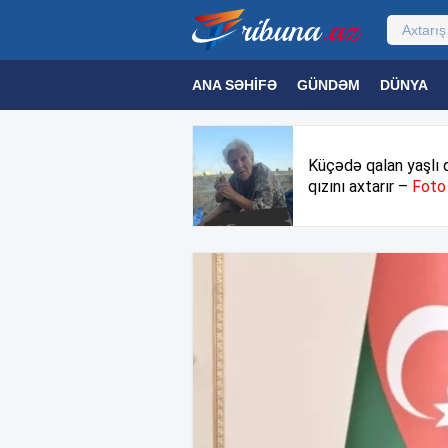
ANA SƏHIFƏ
GÜNDƏM
DÜNYA
MƏDƏNIYYƏT
MAQAZIN
TEXNOL
Küçədə qalan yaşlı 
qızını axtarır –
Foto