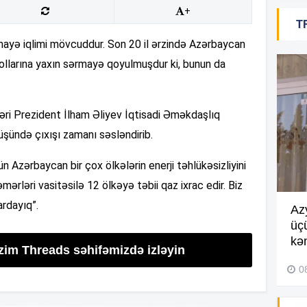
20
+
T
yə iqlimi mövcuddur. Son 20 il ərzində Azərbaycan
ollarına yaxın sərmayə qoyulmuşdur ki, bunun da
20
rləri Prezident İlham Əliyev İqtisadi Əməkdaşlıq
20
üşündə çıxışı zamanı səsləndirib.
ün Azərbaycan bir çox ölkələrin enerji təhlükəsizliyini
ərləri vasitəsilə 12 ölkəyə təbii qaz ixrac edir. Biz
20
ardayıq”.
Göyçayda məktəb binası
Az
acınacaqlı durumda –
VİDEO
üç
20
kən
izim Threads səhifəmizdə izləyin
04 Avqust 2026, 20:48
0
19