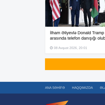
İlham Əliyevlə Donald Tramp
arasında telefon danışığı olu
08 Avqust 2026, 20:01
ANA SƏHIFƏ
HAQQIMIZDA
ƏL