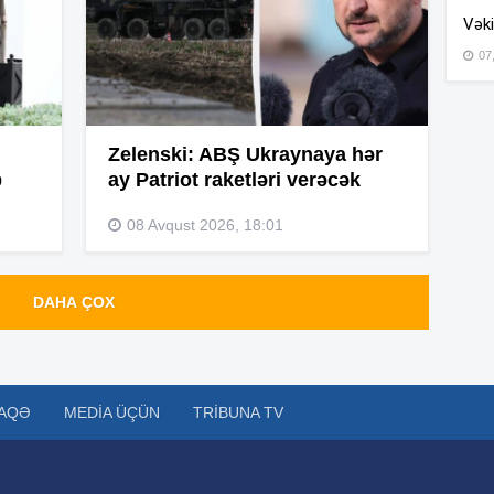
Vəki
07
15
Zelenski: ABŞ Ukraynaya hər
15
b
ay Patriot raketləri verəcək
14
08 Avqust 2026, 18:01
DAHA ÇOX
14
14
AQƏ
MEDIA ÜÇÜN
TRIBUNA TV