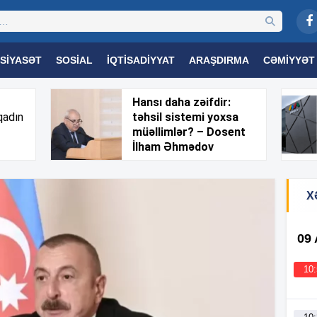
SIYASƏT
SOSIAL
İQTISADIYYAT
ARAŞDIRMA
CƏMIYYƏT
OGIYA
TƏHSIL
SAĞLAMLIQ
MARAQLI
TRIBUNA TV
Hansı daha zəifdir:
qadın
təhsil sistemi yoxsa
müəllimlər? – Dosent
İlham Əhmədov
X
09
10