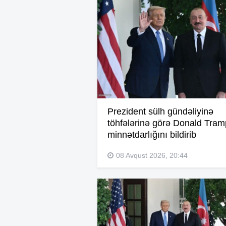
Prezident sülh gündəliyinə
töhfələrinə görə Donald Tra
minnətdarlığını bildirib
08 Avqust 2026, 20:44