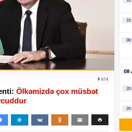
10
10
09
08
674
20
enti:
Ölkəmizdə çox müsbət
vcuddur
20