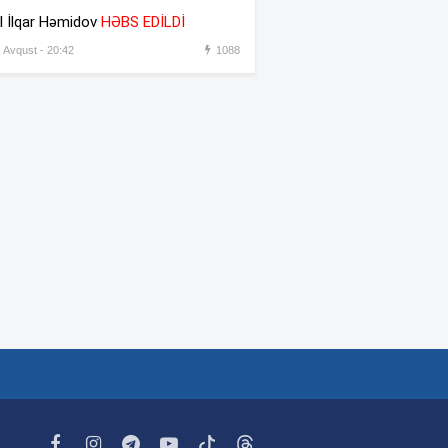
əməkdaşını vəzifəsindən
l İlqar Həmidov
HƏBS EDİLDİ
əsas gətirmədən azad etdi
, Avqust - 20:42
1088
Azərbaycandan sonra Türkiyə
:31
də məhdudiyyətləri qaldırdı
Messinin atası vəfat etdi
:30
“Prezident İlham Əliyev
:45
müharibəni qazandı, eyni
zamanda sülhü də qazandı” –
Hikmət Hacıyev
Bəzi yerlərdə 41 dərəcə isti
:44
olacaq –
XƏBƏRDARLIQ
Oğlu öldürülən ata qisas
:42
almağa çalışdı – 5 illik həbs
edildi