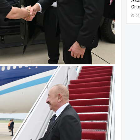
Azər
Orta
02
11
11
11
10
10