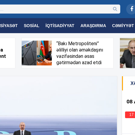
SIYASƏT
SOSIAL
İQTISADIYYAT
ARAŞDIRMA
CƏMIYYƏT
OGIYA
TƏHSIL
SAĞLAMLIQ
MARAQLI
TRIBUNA TV
“Bakı Metropoliteni”
sa
əlilliyi olan əməkdaşını
ent
vəzifəsindən əsas
gətirmədən azad etdi
X
08
17