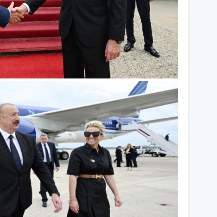
20
20
19
19
19
19
19