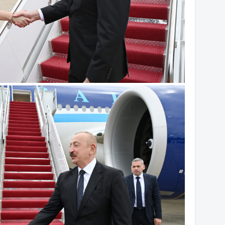
10
09
09
09
07
20