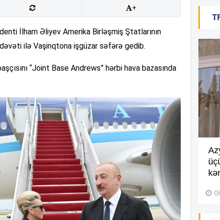
+
T
14
enti İlham Əliyev Amerika Birləşmiş Ştatlarının
əvəti ilə Vaşinqtona işgüzar səfərə gedib.
 başçısını “Joint Base Andrews” hərbi hava bazasında
14
14
Göyçayda məktəb binası
Az
14
acınacaqlı durumda –
VİDEO
üç
kən
04 Avqust 2026, 20:48
14
0