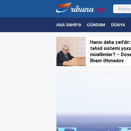
ANA SƏHIFƏ
GÜNDƏM
DÜNYA
MƏDƏNIYYƏT
MAQAZIN
TEXNOL
Hansı daha zəifdir:
təhsil sistemi yox
müəllimlər? – Dos
İlham Əhmədov