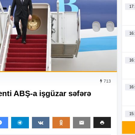
17
16
16
713
16
nti ABŞ-a işgüzar səfərə
15
15