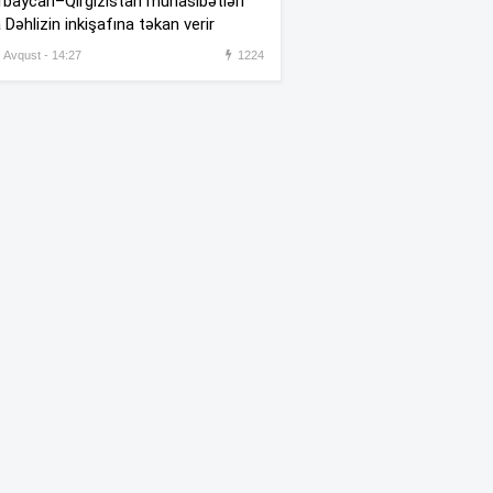
baycan–Qırğızıstan münasibətləri
qaldırılıb, vəzifəsi yüksəldilib”
 Dəhlizin inkişafına təkan verir
–
İddia
, Avqust - 14:27
1224
Gürcüstanda dövlət bayraqları
:17
yarıya endirildi
“Ermənistanla Azərbaycan
:08
arasında münaqişə səhifəsi
bağlanıb”
Xocavənddə traktor
MİNAYA
:02
DÜŞDÜ
Azyaşlı şəkər xəstəsi olduğu
:21
üçün uşaq bağçasından
kənarlaşdırılıb –
VİDEO
Milli Qəhrəman Hökumə
:18
Əliyevanın doğum günüdür