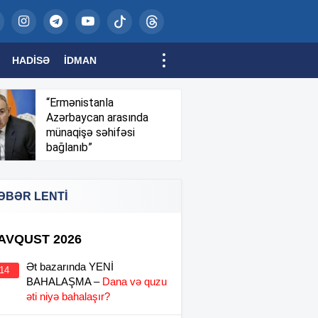
HADISƏ
İDMAN
“Ermənistanla
Azərbaycan arasında
münaqişə səhifəsi
bağlanıb”
ƏBƏR LENTİ
 AVQUST 2026
Ət bazarında YENİ
:14
BAHALAŞMA –
Dana və quzu
əti niyə bahalaşır?