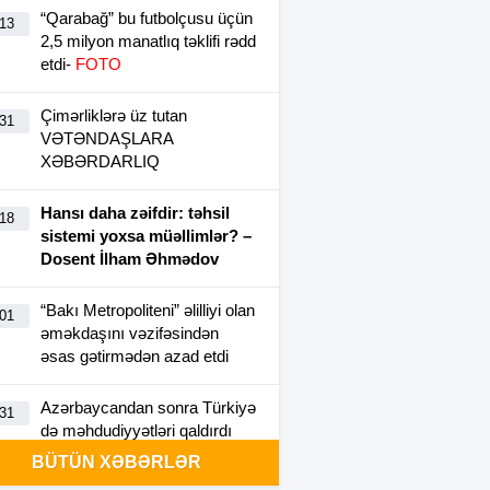
“Qarabağ” bu futbolçusu üçün
:13
2,5 milyon manatlıq təklifi rədd
etdi-
FOTO
Çimərliklərə üz tutan
:31
VƏTƏNDAŞLARA
XƏBƏRDARLIQ
Hansı daha zəifdir: təhsil
:18
sistemi yoxsa müəllimlər? –
Dosent İlham Əhmədov
“Bakı Metropoliteni” əlilliyi olan
:01
əməkdaşını vəzifəsindən
əsas gətirmədən azad etdi
Azərbaycandan sonra Türkiyə
:31
də məhdudiyyətləri qaldırdı
BÜTÜN XƏBƏRLƏR
Messinin atası vəfat etdi
:30