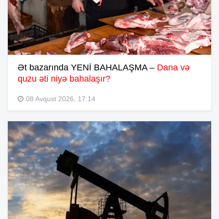
Ət bazarında YENİ BAHALAŞMA –
Dana və
quzu əti niyə bahalaşır?
08 Avqust 2026, 17:14