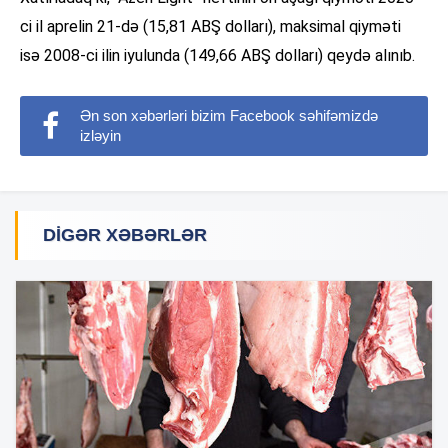
ci il aprelin 21-də (15,81 ABŞ dolları), maksimal qiyməti
isə 2008-ci ilin iyulunda (149,66 ABŞ dolları) qeydə alınıb.
Ən son xəbərləri bizim Facebook səhifəmizdə
izləyin
DIGƏR XƏBƏRLƏR