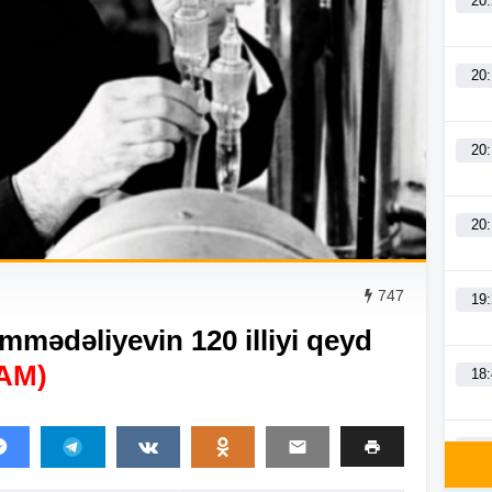
20
20
20
20
747
19
mədəliyevin 120 illiyi qeyd
AM)
18
18