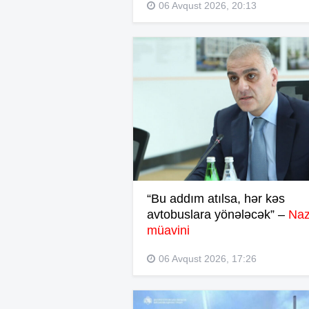
06 Avqust 2026, 20:13
“Bu addım atılsa, hər kəs
avtobuslara yönələcək” –
Naz
müavini
06 Avqust 2026, 17:26