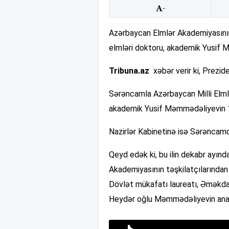
-
Azərbaycan Elmlər Akademiyasının 
elmləri doktoru, akademik Yusif M
Tribuna.az
xəbər verir ki, Prezi
Sərəncamla Azərbaycan Milli Elmlər
akademik Yusif Məmmədəliyevin 120
Nazirlər Kabinetinə isə Sərəncamda
Qeyd edək ki, bu ilin dekabr ayınd
Akademiyasının təşkilatçılarından
Dövlət mükafatı laureatı, Əməkdar
Heydər oğlu Məmmədəliyevin anada