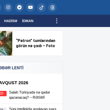
HADISƏ
İDMAN
“Patron” tumlarından
görün nə çıxdı – Foto
ƏBƏR LENTİ
 AVQUST 2026
Salah Türkiyədə nə qədər
:28
qazanacaq? – RƏSMİ
Süni intellektlə arıqlayan şəxs