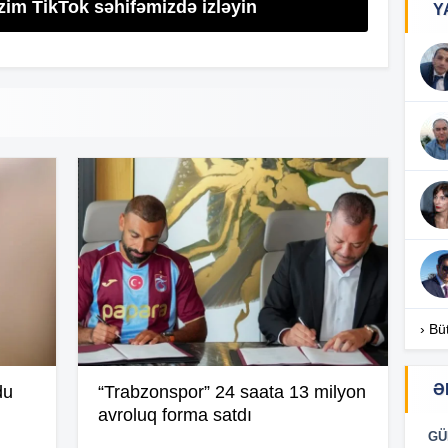
zim TikTok səhifəmizdə izləyin
Y
16
16
16
16
› Bü
Ə
du
“Trabzonspor” 24 saata 13 milyon
avroluq forma satdı
16
GÜ