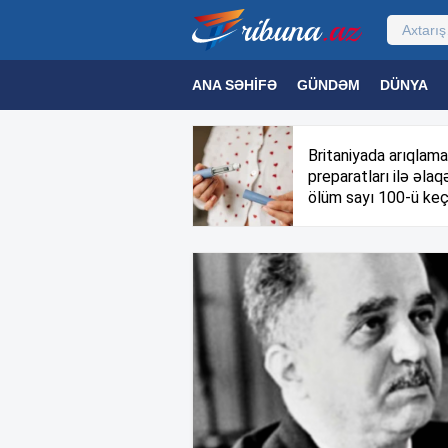
ANA SƏHIFƏ
GÜNDƏM
DÜNYA
MƏDƏNIYYƏT
MAQAZIN
TEXNOL
Britaniyada arıqlama
preparatları ilə əlaqə
ölüm sayı 100-ü keç