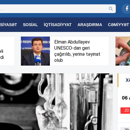
SIYASƏT
SOSIAL
İQTISADIYYAT
ARAŞDIRMA
CƏMIYYƏT
OGIYA
TƏHSIL
SAĞLAMLIQ
MARAQLI
TRIBUNA TV
Elman Abdullayev
UNESCO-dan geri
li
çağırılıb, yerinə təyinat
di
olub
X
06
20