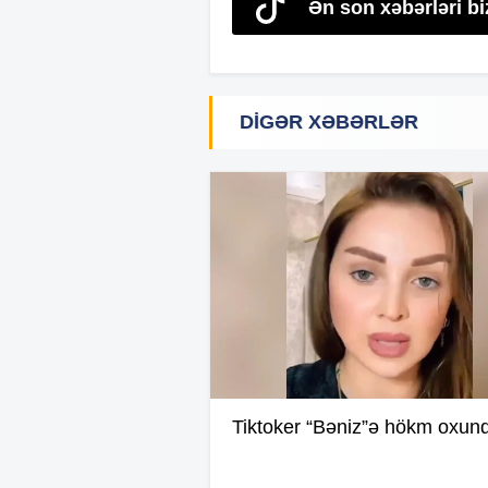
Ən son xəbərləri bi
DIGƏR XƏBƏRLƏR
Tiktoker “Bəniz”ə hökm oxun