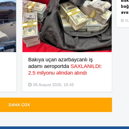
Bakı
bağ
əvə
15
31,
15
Bakıya uçan azərbaycanlı iş
15
adamı aeroportda
SAXLANILDI:
2.5 milyonu əlindən alındı
06 Avqust 2026, 16:45
15
DAHA ÇOX
15