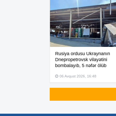
Rusiya ordusu Ukraynanın
Dnepropetrovsk vilayətini
bombalayıb, 5 nəfər ölüb
06 Avqust 2026, 16:48