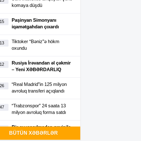
:23
komaya düşdü
Paşinyan Simonyanı
:15
iqamətgahdan çıxardı
Tiktoker “Bəniz”ə hökm
:13
oxundu
Rusiya İrəvandan əl çəkmir
:12
– Yeni XƏBƏRDARLIQ
“Real Madrid”in 125 milyon
:26
avroluq transferi açıqlandı
“Trabzonspor” 24 saata 13
:47
milyon avroluq forma satdı
Bir ay yuyulmadan geyinilə
:40
BÜTÜN XƏBƏRLƏR
bilən futbolka yaradıldı-
FOTO