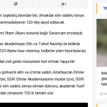
+
T
18
təşkilatçılarından biri, Əməkdar elm xadimi, kimya
əmmədəliyevin 120 illiyi qeyd ediləcək.
dent İlham Əliyev bununla bağlı Sərəncam imzalayıb.
18
 Akademiyası Elm və Təhsil Nazirliyi ilə birlikdə
 illiyinə həsr olunmuş tədbirlər planı hazırlayacaq.
18
n irəli gələn məsələləri həll etmək tapşırılıb.
a görkəmli alim və ictimai xadim, Azərbaycan Elmlər
Kompleksdə faciə: 2 yaşlı
Mə
17
uşaq hovuzda boğuldu –
şl
 biri, SSRİ Elmlər Akademiyasının müxbir üzvü, SSRİ
Video
təl
 elm xadimi, kimya elmləri doktoru, akademik Yusif
n olmasının 120 ili tamam olur.
29 İyul 2026, 16:21
0
17