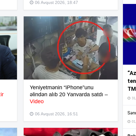
06 Avqust 2026, 18:47
16
16
“Az
16
ten
Yeniyetmənin “iPhone”unu
TM
ir
əlindən alıb 20 Yanvarda satdı –
16
31,
Video
Sənu
06 Avqust 2026, 16:51
16
01
16