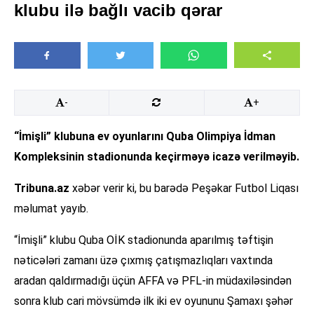
klubu ilə bağlı vacib qərar
-
+
“İmişli” klubuna ev oyunlarını Quba Olimpiya İdman
Kompleksinin stadionunda keçirməyə icazə verilməyib.
Tribuna.az
xəbər verir ki, bu barədə Peşəkar Futbol Liqası
məlumat yayıb.
“İmişli” klubu Quba OİK stadionunda aparılmış təftişin
nəticələri zamanı üzə çıxmış çatışmazlıqları vaxtında
aradan qaldırmadığı üçün AFFA və PFL-in müdaxiləsindən
sonra klub cari mövsümdə ilk iki ev oyununu Şamaxı şəhər