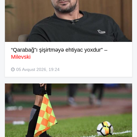
“Qarabağ”ı şişirtməyə ehtiyac yoxdur” –
Milevski
05 Avqust 2026, 19:24