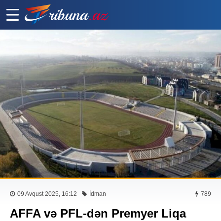
09 Avqust 2025, 16:12
İdman
789
AFFA və PFL-dən Premyer Liqa