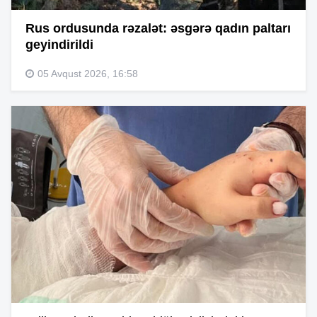
Rus ordusunda rəzalət: əsgərə qadın paltarı
geyindirildi
05 Avqust 2026, 16:58