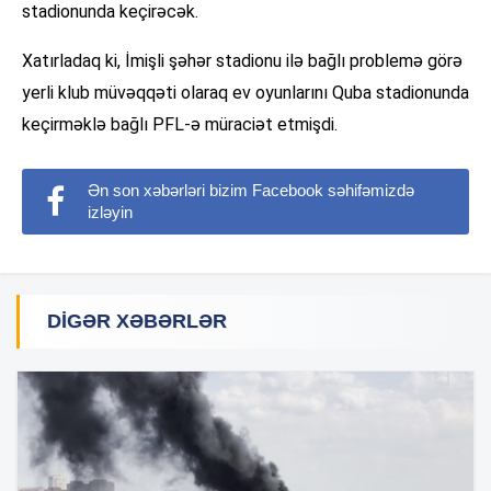
stadionunda keçirəcək.
Xatırladaq ki, İmişli şəhər stadionu ilə bağlı problemə görə
yerli klub müvəqqəti olaraq ev oyunlarını Quba stadionunda
keçirməklə bağlı PFL-ə müraciət etmişdi.
Ən son xəbərləri bizim Facebook səhifəmizdə
izləyin
DIGƏR XƏBƏRLƏR