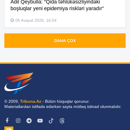
Adil Qeybulla: “Qida təhlükəsizliyindəki
boşluqlar yeni epidemiya riskləri yaradır”
05 Avqust 2026, 16:54
DAHA ÇOX
© 2009,
Tribuna.Az
- Bütün hüquqlar qorunur.
Materiallardan istifadə edərkən sayta mütləq istinad olunmalıdır.