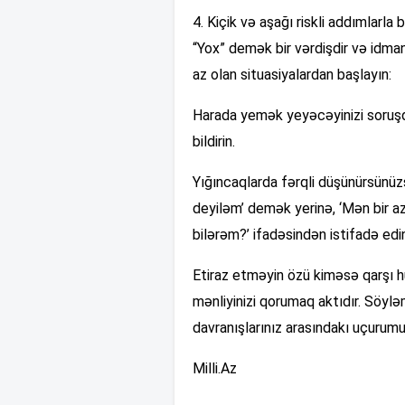
4. Kiçik və aşağı riskli addımlarla 
“Yox” demək bir vərdişdir və idman 
az olan situasiyalardan başlayın:
Harada yemək yeyəcəyinizi soruş
bildirin.
Yığıncaqlarda fərqli düşünürsünüz
deyiləm’ demək yerinə, ‘Mən bir a
bilərəm?’ ifadəsindən istifadə edin
Etiraz etməyin özü kiməsə qarşı hü
mənliyinizi qorumaq aktıdır. Söyləm
davranışlarınız arasındakı uçurum
Milli.Az