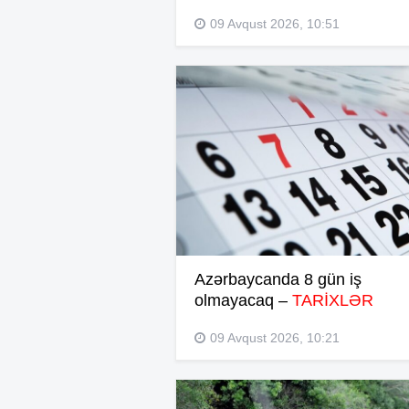
09 Avqust 2026, 10:51
Azərbaycanda 8 gün iş
olmayacaq –
TARİXLƏR
09 Avqust 2026, 10:21