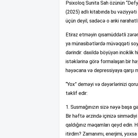
Psixoloq Sunita Sah özünün “Def
(2025) adlı kitabında bu vəziyyəti 
üçün deyil, sadəcə o anki narahat
Etiraz etməyin qısamüddətli zərərl
ya münasibətlərdə müvəqqəti soy
dərindir: daxildə böyüyən inciklik
istəklərinə görə formalaşan bir hə
həyəcana və depressiyaya qarşı m
“Yox” deməyi və dəyərlərinizi qo
təklif edir:
1. Susmağınızın sizə nəyə başa gə
Bir həftə ərzində içinizə sinmədiyi
qaldığınız məqamları qeyd edin. H
itirdim? Zamanımı, enerjimi, yox