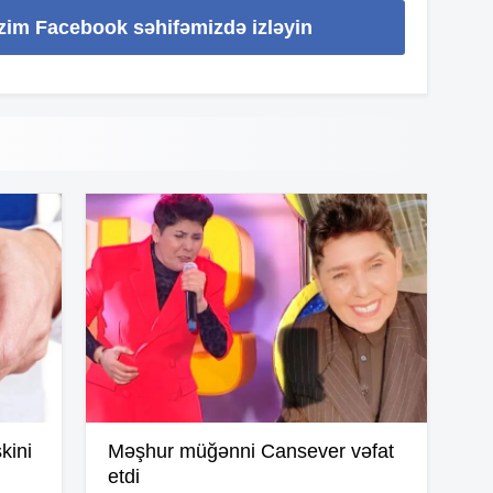
14
izim Facebook səhifəmizdə izləyin
14
14
14
14
13
kini
Məşhur müğənni Cansever vəfat
etdi
13