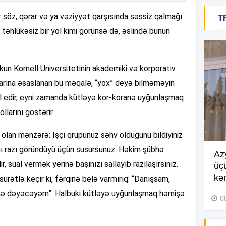
20
ir söz, qərar və ya vəziyyət qarşısında səssiz qalmağı
T
təhlükəsiz bir yol kimi görünsə də, əslində bunun
20
rkun Kornell Universitetinin akademiki və korporativ
larına əsaslanan bu məqalə, “yox” deyə bilməməyin
20
hlil edir, eyni zamanda kütləyə kor-koranə uyğunlaşmaq
larını göstərir.
lan mənzərə: İşçi qrupunuz səhv olduğunu bildiyiniz
20
 hamı razı göründüyü üçün susursunuz. Həkim şübhə
Göyçayda məktəb binası
Az
 sual vermək yerinə başınızı sallayıb razılaşırsınız.
acınacaqlı durumda –
VİDEO
üç
20
kən
rətlə keçir ki, fərqinə belə varmırıq: “Danışsam,
04 Avqust 2026, 20:48
rinə dəyəcəyəm”. Halbuki kütləyə uyğunlaşmaq həmişə
0
19