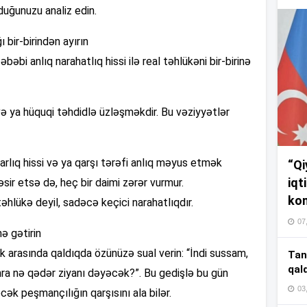
17
uğunuzu analiz edin.
ı bir-birindən ayırın
17
bi anlıq narahatlıq hissi ilə real təhlükəni bir-birinə
ki və ya hüquqi təhdidlə üzləşməkdir. Bu vəziyyətlər
17
rlıq hissi və ya qarşı tərəfi anlıq məyus etmək
“Qi
16
iqt
əsir etsə də, heç bir daimi zərər vurmur.
kom
əhlükə deyil, sadəcə keçici narahatlıqdır.
07
nə gətirin
16
arasında qaldıqda özünüzə sual verin: “İndi sussam,
Tan
qal
onra nə qədər ziyanı dəyəcək?”. Bu gedişlə bu gün
03
əcək peşmançılığın qarşısını ala bilər.
16