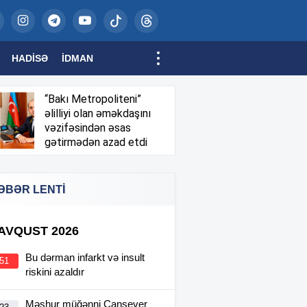
HADISƏ
İDMAN
“Bakı Metropoliteni”
əlilliyi olan əməkdaşını
vəzifəsindən əsas
gətirmədən azad etdi
ƏBƏR LENTİ
 AVQUST 2026
Bu dərman infarkt və insult
:51
riskini azaldır
Məşhur müğənni Cansever