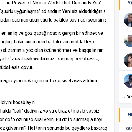
y: The Power of No in a World That Demands Yes”
Y
“şüurlu uyğunlaşma” adlandırır: Yəni siz aldadıldığınız
18
lıqdan qaçmaq üçün şüurlu şəkildə susmağı seçirsiniz.
əri anlıq və göz qabağındadır: gərgin bir söhbət və
18
uqluq. Lakin susmağın bədəli uzunmüddətli və
 hissi, zamanla yox olan özünəhörmət və başqalarının
yat. Öz real reaksiyalarımızı boğmaq bizi stressə,
18
üdafiəsiz qoyur.
rumağı öyrənmək üçün mütəxəssis 4 əsas addımı
17
› Bü
ldiyini hesablayın
17
 halda “bəli” dediyiniz və ya etiraz etməyib səssiz
Ə
ər dəfə özünüzə sual verin: Bu dəfə susmaqla nəyi
sa öz güvənimi? Həftənin sonunda bu qeydlərə baxaraq
GÜ