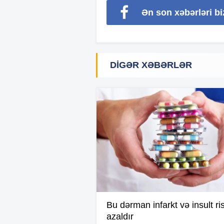
Ən son xəbərləri b
DIGƏR XƏBƏRLƏR
Bu dərman infarkt və insult ris
azaldır