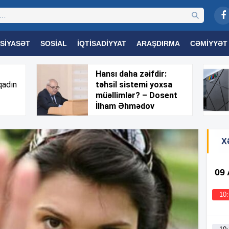
SIYASƏT
SOSIAL
İQTISADIYYAT
ARAŞDIRMA
CƏMIYYƏT
OGIYA
TƏHSIL
SAĞLAMLIQ
MARAQLI
TRIBUNA TV
Hansı daha zəifdir:
qadın
təhsil sistemi yoxsa
müəllimlər? – Dosent
İlham Əhmədov
X
09
10