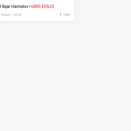
əməkdaşını vəzifəsindən
l İlqar Həmidov
HƏBS EDİLDİ
əsas gətirmədən azad etdi
, Avqust - 20:42
1080
Azərbaycandan sonra Türkiyə
:31
də məhdudiyyətləri qaldırdı
Messinin atası vəfat etdi
:30
“Prezident İlham Əliyev
:45
müharibəni qazandı, eyni
zamanda sülhü də qazandı” –
Hikmət Hacıyev
Bəzi yerlərdə 41 dərəcə isti
:44
olacaq –
XƏBƏRDARLIQ
Oğlu öldürülən ata qisas
:42
almağa çalışdı – 5 illik həbs
edildi