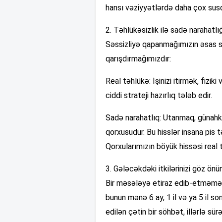
hansı vəziyyətlərdə daha çox susd
2. Təhlükəsizlik ilə sadə narahatlığ
Səssizliyə qapanmağımızın əsas səbə
qarışdırmağımızdır:
Real təhlükə: İşinizi itirmək, fizi
ciddi strateji hazırlıq tələb edir.
Sadə narahatlıq: Utanmaq, günahka
qorxusudur. Bu hisslər insana pis t
Qorxularımızın böyük hissəsi real t
3. Gələcəkdəki itkilərinizi göz önü
Bir məsələyə etiraz edib-etməmək 
bunun mənə 6 ay, 1 il və ya 5 il s
edilən çətin bir söhbət, illərlə sür