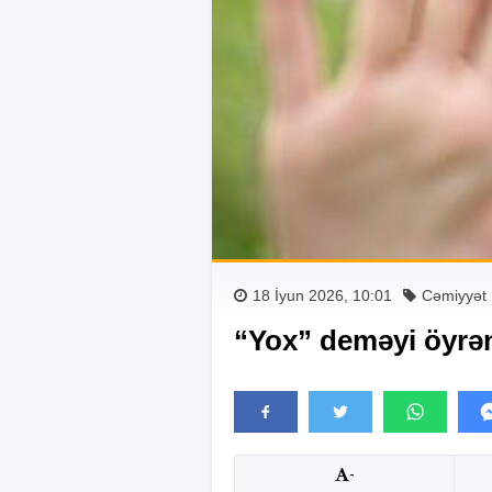
18 İyun 2026, 10:01
Cəmiyyət
“Yox” deməyi öyrən
-