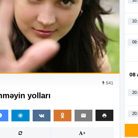
10
10
09
08
541
20
məyin yolları
20
+