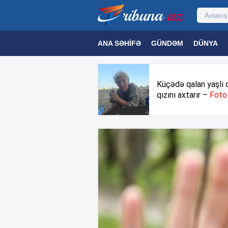
ANA SƏHIFƏ
GÜNDƏM
DÜNYA
MƏDƏNIYYƏT
MAQAZIN
TEXNOL
Küçədə qalan yaşlı 
qızını axtarır –
Foto