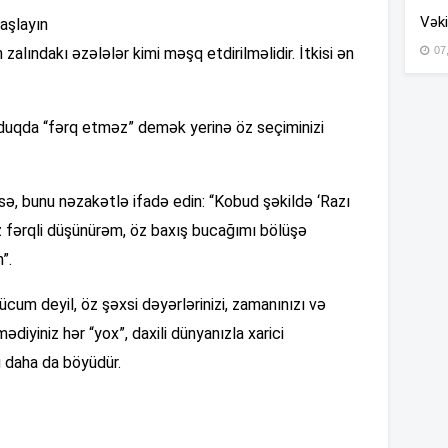
Vəki
başlayın
07
zalındakı əzələlər kimi məşq etdirilməlidir. İtkisi ən
15
duqda “fərq etməz” demək yerinə öz seçiminizi
15
14
sə, bunu nəzakətlə ifadə edin: “Kobud şəkildə ‘Razı
z fərqli düşünürəm, öz baxış bucağımı bölüşə
”.
cum deyil, öz şəxsi dəyərlərinizi, zamanınızı və
14
ədiyiniz hər “yox”, daxili dünyanızla xarici
u daha da böyüdür.
14