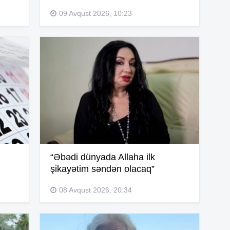
09 Avqust 2026, 10:23
13
12
12
“Əbədi dünyada Allaha ilk
12
şikayətim səndən olacaq”
08 Avqust 2026, 20:34
12
11