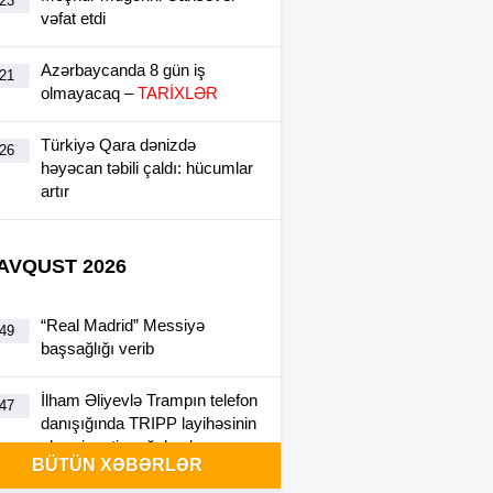
:23
vəfat etdi
Azərbaycanda 8 gün iş
:21
olmayacaq –
TARİXLƏR
Türkiyə Qara dənizdə
:26
həyəcan təbili çaldı: hücumlar
artır
 AVQUST 2026
“Real Madrid” Messiyə
:49
başsağlığı verib
İlham Əliyevlə Trampın telefon
:47
danışığında TRIPP layihəsinin
əhəmiyyəti vurğulanıb
BÜTÜN XƏBƏRLƏR