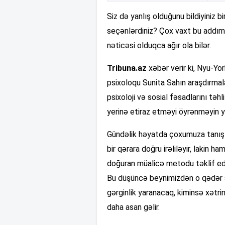
Siz də yanlış olduğunu bildiyiniz b
seçənlərdiniz? Çox vaxt bu addım 
nəticəsi olduqca ağır ola bilər.
Tribuna.az
xəbər verir ki, Nyu-Yo
psixoloqu Sunita Sahın araşdırma
psixoloji və sosial fəsadlarını tə
yerinə etiraz etməyi öyrənməyin yol
Gündəlik həyatda çoxumuza tanış o
bir qərara doğru irəliləyir, lakin
doğuran müalicə metodu təklif edir,
Bu düşüncə beynimizdən o qədər sü
gərginlik yaranacaq, kiminsə xət
daha asan gəlir.