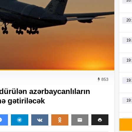
20
20
19
19
853
19
dürülən azərbaycanlıların
ə gətiriləcək
19
19