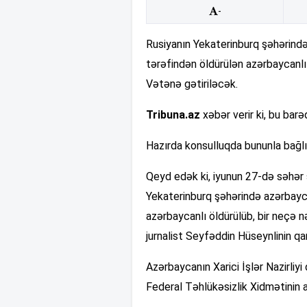
-
Rusiyanın Yekaterinburq şəhərində
tərəfindən öldürülən azərbaycanlıla
Vətənə gətiriləcək.
Tribuna.az
xəbər verir ki, bu barə
Hazırda konsulluqda bununla bağlı 
Qeyd edək ki, iyunun 27-də səhər 
Yekaterinburq şəhərində azərbayca
azərbaycanlı öldürülüb, bir neçə n
jurnalist Seyfəddin Hüseynlinin qar
Azərbaycanın Xarici İşlər Nazirliy
Federal Təhlükəsizlik Xidmətinin a