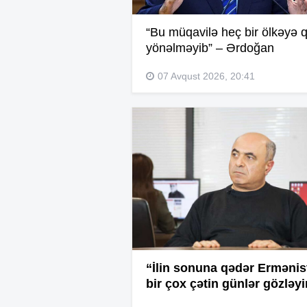
“Bu müqavilə heç bir ölkəyə q
yönəlməyib” – Ərdoğan
07 Avqust 2026, 20:41
“İlin sonuna qədər Ermənis
bir çox çətin günlər gözləyi