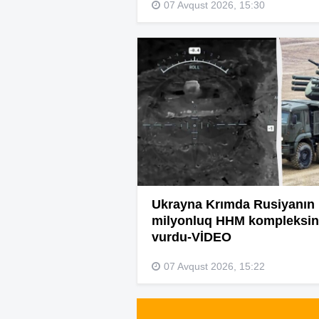
07 Avqust 2026, 15:30
Ukrayna Krımda Rusiyanın
milyonluq HHM kompleksin
vurdu-VİDEO
07 Avqust 2026, 15:22