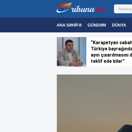
ANA SƏHIFƏ
GÜNDƏM
DÜNYA
MƏDƏNIYYƏT
MAQAZIN
TEXNOL
“Karapetyan saba
Türkiyə bayrağınd
ayın çıxarılmasını 
təklif edə bilər”