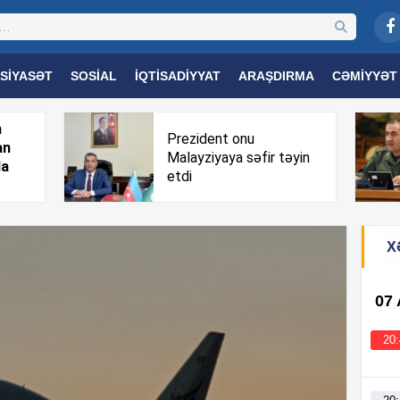
SIYASƏT
SOSIAL
İQTISADIYYAT
ARAŞDIRMA
CƏMIYYƏT
OGIYA
TƏHSIL
SAĞLAMLIQ
MARAQLI
TRIBUNA TV
h
Prezident onu
an
Malayziyaya səfir təyin
da
etdi
X
07
20