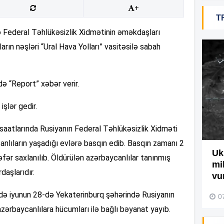
+
T
19
 Federal Təhlükəsizlik Xidmətinin əməkdaşları
rın nəşləri “Ural Hava Yolları” vasitəsilə sabah
18
də “Report” xəbər verir.
18
işlər gedir.
saatlarında Rusiyanın Federal Təhlükəsizlik Xidməti
17
nlıların yaşadığı evlərə basqın edib. Basqın zamanı 2
Ağdamda yanğını bu şəxs
Uk
əfər saxlanılıb. Öldürülən azərbaycanlılar tanınmış
törədibmiş – Video
mi
daşlarıdır.
17
vu
04 Avqust 2026, 09:45
i də iyunun 28-də Yekaterinburq şəhərində Rusiyanın
0
zərbaycanlılara hücumları ilə bağlı bəyanat yayıb.
17