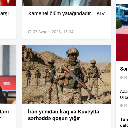
16
arşı
Xamenei ölüm yatağındadır – KİV
16
07 Avqust 2026, 15:34
16
Sən
16
01
16
Azər
Orta
02
15
tanı
İran yenidən İraq və Küveytlə
r”
sərhəddə qoşun yığır
Tan
qal
15