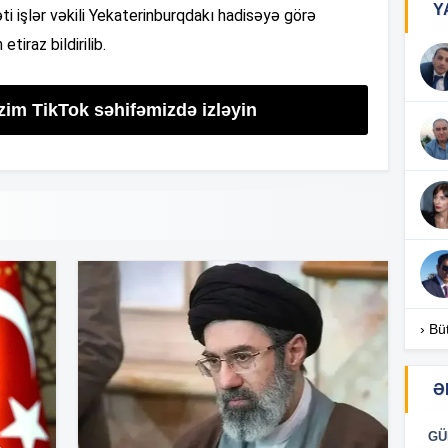
Y
 işlər vəkili Yekaterinburqdakı hadisəyə görə
tiraz bildirilib.
17
zim TikTok səhifəmizdə izləyin
17
17
16
› Bü
Ə
16
GÜ