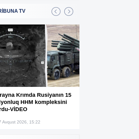
RİBUNA TV
Bakıda 2,5 milyon manata
:01
şadlıq sarayı satılır
Sərdar Ortaç xəstəxanaya
:22
yerləşdirilib?
Rüşvətdə təqsirləndirilən 3
:01
vəzifəli şəxsin məhkəməsi
başlayır
“Həyat yoldaşın istəmirsə,
:59
oxuma, nə məcburdur”
rayna Krımda Rusiyanın 15
Bağlanan universit
lyonluq HHM kompleksini
müəllimləri narazıd
Kiberpolis əməliyyat keçirdi:
:54
rdu-VİDEO
Xarici saytları ələ keçirən
şəxslər tutuldu (VİDEO)
7 Avqust 2026, 15:22
07 Avqust 2026, 13:4
Prokurorluq həbs edilən rəislə
:52
bağlı məlumat yaydı