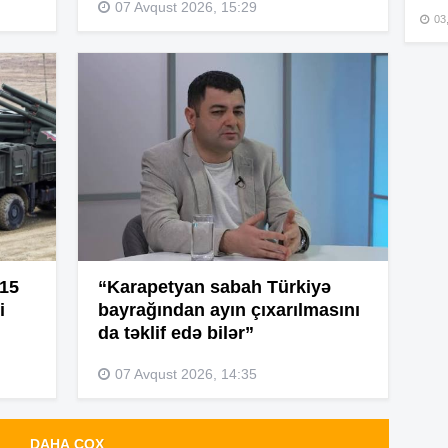
07 Avqust 2026, 15:29
03
15
15
15
 15
“Karapetyan sabah Türkiyə
i
bayrağından ayın çıxarılmasını
15
da təklif edə bilər”
07 Avqust 2026, 14:35
15
DAHA ÇOX