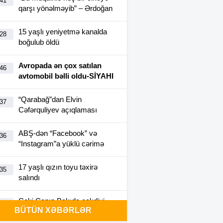
:41
qarşı yönəlməyib” – Ərdoğan
15 yaşlı yeniyetmə kanalda
:28
boğulub öldü
Avropada ən çox satılan
:46
avtomobil bəlli oldu-SİYAHI
“Qarabağ”dan Elvin
:37
Cəfərquliyev açıqlaması
ABŞ-dən “Facebook” və
:36
“Instagram”a yüklü cərimə
17 yaşlı qızın toyu təxirə
:35
salındı
Ceki Çanın Bakıda çəkdiyi
:25
BÜTÜN XƏBƏRLƏR
filmə görə Azərbaycan 1
milyon dollar ödəyə bilər?