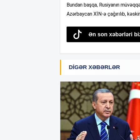
Bundan başqa, Rusiyanın müvəqqəti
Azərbaycan XİN-ə çağırılıb, kəskin e
Ən son xəbərləri bi
DIGƏR XƏBƏRLƏR