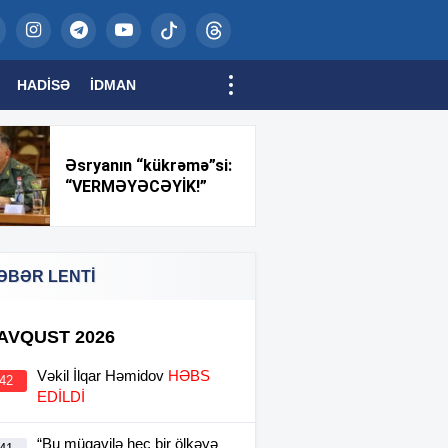
HADISƏ
İDMAN
Əsryanın “kükrəmə”si:
“VERMƏYƏCƏYİK!”
ƏBƏR LENTİ
 AVQUST 2026
Vəkil İlqar Həmidov
HƏBS
:42
EDİLDİ
“Bu müqavilə heç bir ölkəyə