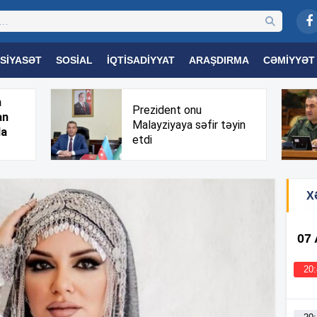
SIYASƏT
SOSIAL
İQTISADIYYAT
ARAŞDIRMA
CƏMIYYƏT
OGIYA
TƏHSIL
SAĞLAMLIQ
MARAQLI
TRIBUNA TV
h
Prezident onu
an
Malayziyaya səfir təyin
da
etdi
X
07
20