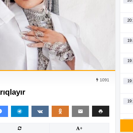
20
20
19
19
1091
19
ıqlayır
19
19
+