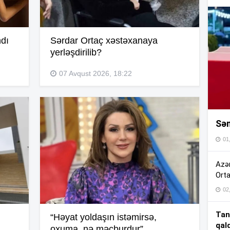
16
ndı
Sərdar Ortaç xəstəxanaya
16
yerləşdirilib?
07 Avqust 2026, 18:22
16
Sən
16
01
16
Azər
Orta
02
15
Tan
“Həyat yoldaşın istəmirsə,
qal
15
oxuma, nə məcburdur”