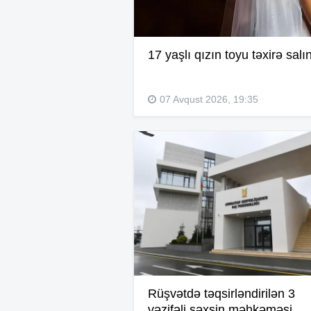
17 yaşlı qızın toyu təxirə salı
07 Avqust 2026, 19:35
Rüşvətdə təqsirləndirilən 3
vəzifəli şəxsin məhkəməsi