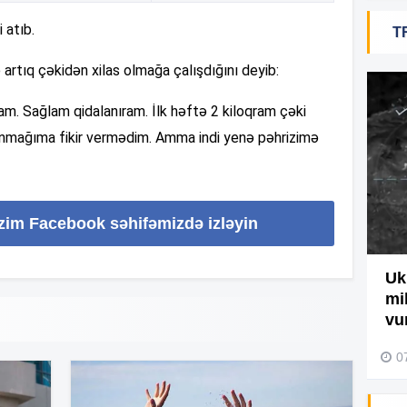
 atıb.
T
19
artıq çəkidən xilas olmağa çalışdığını deyib:
18
ram. Sağlam qidalanıram. İlk həftə 2 kiloqram çəki
lanmağıma fikir vermədim. Amma indi yenə pəhrizimə
18
izim Facebook səhifəmizdə izləyin
17
Ağdamda yanğını bu şəxs
Uk
törədibmiş – Video
mi
17
vu
04 Avqust 2026, 09:45
0
17