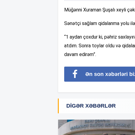
Müğənni Xuraman Şuşalı xeyli çəki
Sənətçi sağlam qidalanma yolu ilə 
“1 aydan çoxdur ki, pəhriz saxlayı
atdım. Sonra toylar oldu və qida
davam edirəm”.
Ən son xəbərləri b
DIGƏR XƏBƏRLƏR