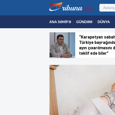
ANA SƏHIFƏ
GÜNDƏM
DÜNYA
MƏDƏNIYYƏT
MAQAZIN
TEXNOL
“Karapetyan saba
Türkiyə bayrağınd
ayın çıxarılmasını 
təklif edə bilər”