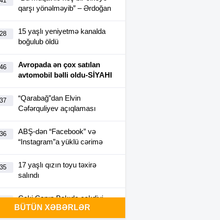
:41
qarşı yönəlməyib” – Ərdoğan
15 yaşlı yeniyetmə kanalda
:28
boğulub öldü
Avropada ən çox satılan
:46
avtomobil bəlli oldu-SİYAHI
“Qarabağ”dan Elvin
:37
Cəfərquliyev açıqlaması
ABŞ-dən “Facebook” və
:36
“Instagram”a yüklü cərimə
17 yaşlı qızın toyu təxirə
:35
salındı
Ceki Çanın Bakıda çəkdiyi
:25
BÜTÜN XƏBƏRLƏR
filmə görə Azərbaycan 1
milyon dollar ödəyə bilər?