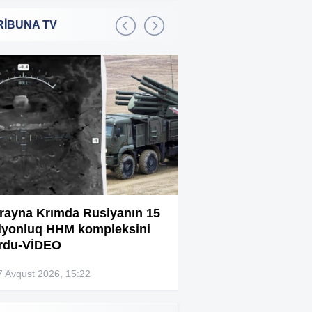
RİBUNA TV
Bakıda 2,5 milyon manata
:01
şadlıq sarayı satılır
Sərdar Ortaç xəstəxanaya
:22
yerləşdirilib?
Rüşvətdə təqsirləndirilən 3
:01
vəzifəli şəxsin məhkəməsi
başlayır
“Həyat yoldaşın istəmirsə,
:59
oxuma, nə məcburdur”
rayna Krımda Rusiyanın 15
Bağlanan universit
lyonluq HHM kompleksini
müəllimləri narazıd
Kiberpolis əməliyyat keçirdi:
:54
rdu-VİDEO
Xarici saytları ələ keçirən
şəxslər tutuldu (VİDEO)
7 Avqust 2026, 15:22
07 Avqust 2026, 13:4
Prokurorluq həbs edilən rəislə
:52
bağlı məlumat yaydı