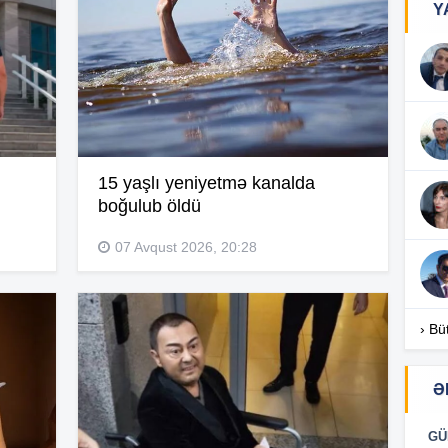
Y
17
17
15 yaşlı yeniyetmə kanalda
boğulub öldü
17
07 Avqust 2026, 20:28
16
› Bü
Ə
16
GÜ