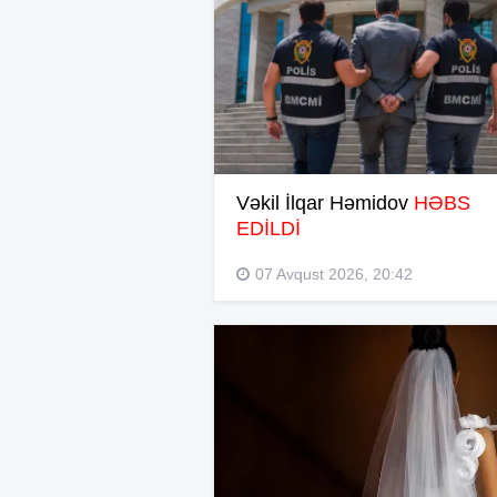
Vəkil İlqar Həmidov
HƏBS
EDİLDİ
07 Avqust 2026, 20:42