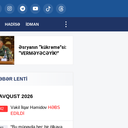
HADISƏ
İDMAN
Əsryanın “kükrəmə”si:
“VERMƏYƏCƏYİK!”
ƏBƏR LENTİ
 AVQUST 2026
Vəkil İlqar Həmidov
HƏBS
:42
EDİLDİ
“Bu müqavilə heç bir ölkəyə