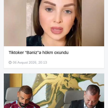
Tiktoker “Bəniz”ə hökm oxundu
06 Avqust 2026, 20:13