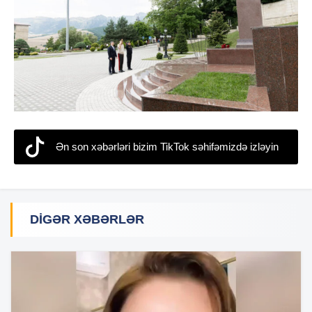
Ən son xəbərləri bizim TikTok səhifəmizdə izləyin
DIGƏR XƏBƏRLƏR