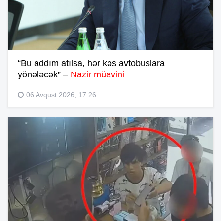
“Bu addım atılsa, hər kəs avtobuslara
yönələcək” –
Nazir müavini
06 Avqust 2026, 17:26