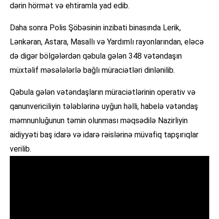
dərin hörmət və ehtiramla yad edib.
Daha sonra Polis Şöbəsinin inzibati binasında Lerik,
Lənkəran, Astara, Masallı və Yardımlı rayonlarından, eləcə
də digər bölgələrdən qəbula gələn 348 vətəndaşın
müxtəlif məsələlərlə bağlı müraciətləri dinlənilib.
Qəbula gələn vətəndaşların müraciətlərinin operativ və
qanunvericiliyin tələblərinə uyğun həlli, habelə vətəndaş
məmnunluğunun təmin olunması məqsədilə Nazirliyin
aidiyyəti baş idarə və idarə rəislərinə müvafiq tapşırıqlar
verilib.