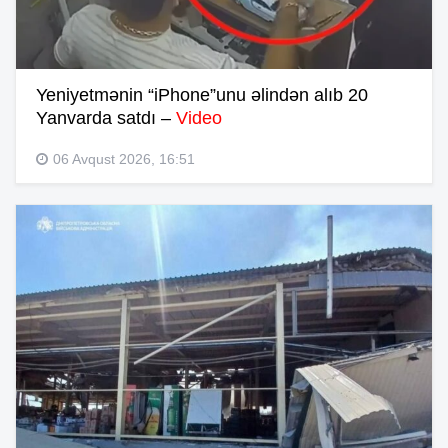
Yeniyetmənin “iPhone”unu əlindən alıb 20
Yanvarda satdı –
Video
06 Avqust 2026, 16:51