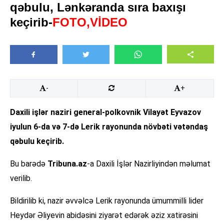
qəbulu, Lənkəranda sıra baxışı
keçirib-
FOTO,VİDEO
-
+
Daxili işlər naziri general-polkovnik Vilayət Eyvazov
iyulun 6-da və 7-də Lerik rayonunda növbəti vətəndaş
qəbulu keçirib.
Bu barədə
Tribuna.az
-a Daxili İşlər Nazirliyindən məlumat
verilib.
Bildirilib ki, nazir əvvəlcə Lerik rayonunda ümummilli lider
Heydər Əliyevin abidəsini ziyarət edərək əziz xatirəsini