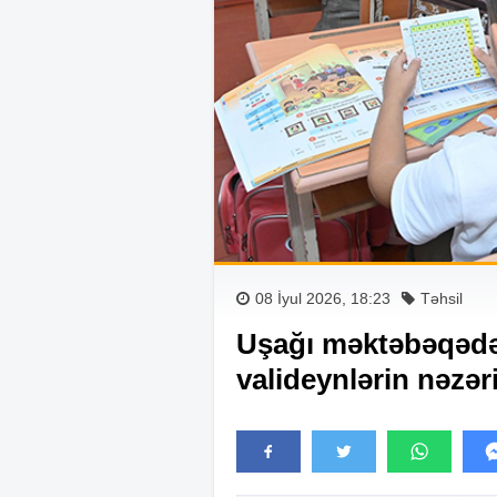
08 İyul 2026, 18:23
Təhsil
Uşağı məktəbəqədə
valideynlərin nəzər