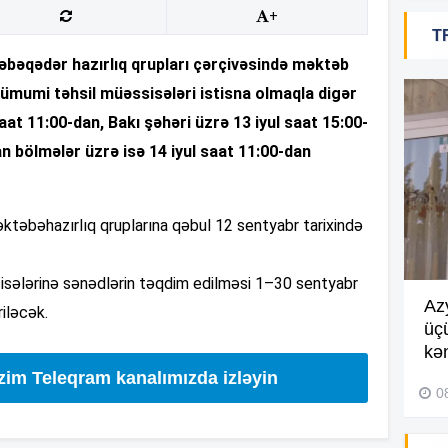
20
+
T
bəqədər hazırlıq qrupları çərçivəsində məktəb
 ümumi təhsil müəssisələri istisna olmaqla digər
20
aat 11:00-dan, Bakı şəhəri üzrə 13 iyul saat 15:00-
lan bölmələr üzrə isə 14 iyul saat 11:00-dan
20
ktəbəhazırlıq qruplarına qəbul 12 sentyabr tarixində
20
isələrinə sənədlərin təqdim edilməsi 1–30 sentyabr
Göyçayda məktəb binası
Az
riləcək.
acınacaqlı durumda –
VİDEO
üç
20
kən
04 Avqust 2026, 20:48
izim Teleqram kanalımızda izləyin
0
19