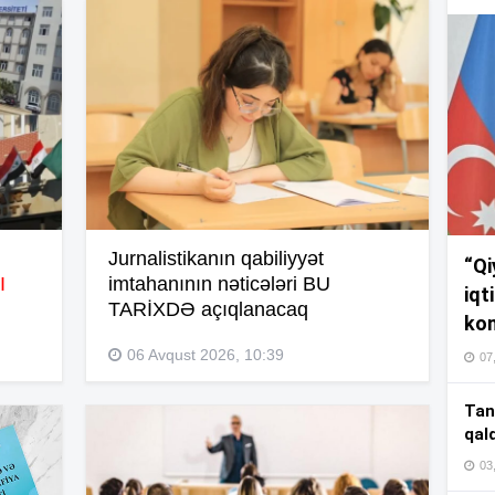
17
17
17
Jurnalistikanın qabiliyyət
“Qi
I
imtahanının nəticələri BU
16
iqt
TARİXDƏ açıqlanacaq
kom
06 Avqust 2026, 10:39
07
16
Tan
qal
03
16