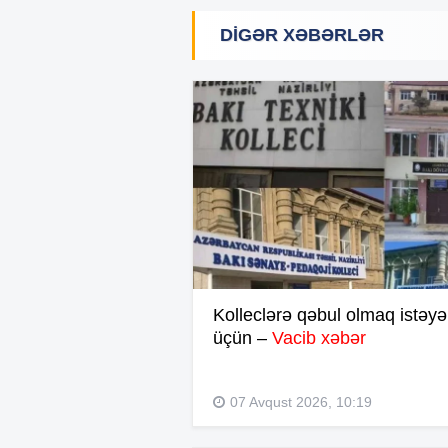
DIGƏR XƏBƏRLƏR
Kolleclərə qəbul olmaq istəyə
üçün –
Vacib xəbər
07 Avqust 2026, 10:19