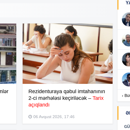
Y
18
18
18
17
nlər
Rezidenturaya qəbul imtahanının
› Bü
2-ci mərhələsi keçiriləcək –
Tarix
açıqlandı
17
Ə
06 Avqust 2026, 17:46
GÜ