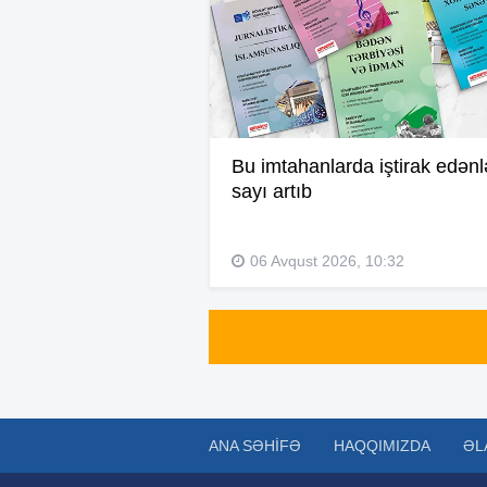
Bu imtahanlarda iştirak edənl
sayı artıb
06 Avqust 2026, 10:32
ANA SƏHIFƏ
HAQQIMIZDA
ƏL