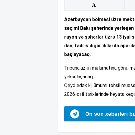
-
Azərbaycan bölməsi üzrə məktə
seçimi Bakı şəhərində yerləşən
rayon və şəhərlər üzrə 13 iyul s
dan, tədris digər dillərdə aparı
başlayacaq.
Tribuna.az-ın məlumatına görə, mə
yekunlaşacaq.
Qeyd edək ki, ümumi təhsil müəss
2026-cı il tarixlərində həyata keçi
Ən son xəbərləri b