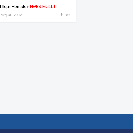
əməkdaşını vəzifəsindən
l İlqar Həmidov
HƏBS EDİLDİ
əsas gətirmədən azad etdi
, Avqust - 20:42
1080
Azərbaycandan sonra Türkiyə
:31
də məhdudiyyətləri qaldırdı
Messinin atası vəfat etdi
:30
“Prezident İlham Əliyev
:45
müharibəni qazandı, eyni
zamanda sülhü də qazandı” –
Hikmət Hacıyev
Bəzi yerlərdə 41 dərəcə isti
:44
olacaq –
XƏBƏRDARLIQ
Oğlu öldürülən ata qisas
:42
almağa çalışdı – 5 illik həbs
edildi