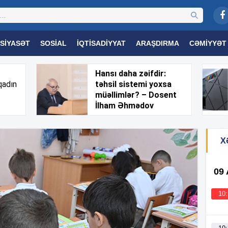
SIYASƏT
SOSIAL
İQTISADIYYAT
ARAŞDIRMA
CƏMIYYƏT
OGIYA
TƏHSIL
SAĞLAMLIQ
MARAQLI
TRIBUNA TV
Hansı daha zəifdir:
qadın
təhsil sistemi yoxsa
müəllimlər? – Dosent
İlham Əhmədov
X
09
10