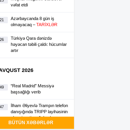
:23
vəfat etdi
Azərbaycanda 8 gün iş
:21
olmayacaq –
TARİXLƏR
Türkiyə Qara dənizdə
:26
həyəcan təbili çaldı: hücumlar
artır
 AVQUST 2026
“Real Madrid” Messiyə
:49
başsağlığı verib
İlham Əliyevlə Trampın telefon
:47
danışığında TRIPP layihəsinin
əhəmiyyəti vurğulanıb
BÜTÜN XƏBƏRLƏR