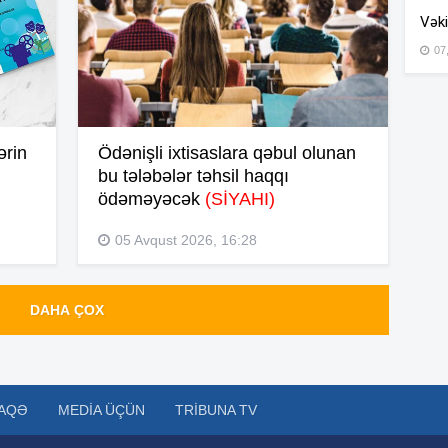
Vəki
07
15
15
ərin
Ödənişli ixtisaslara qəbul olunan
bu tələbələr təhsil haqqı
14
ödəməyəcək
(SİYAHI)
05 Avqust 2026, 16:28
14
DAHA ÇOX
14
AQƏ
MEDIA ÜÇÜN
TRIBUNA TV