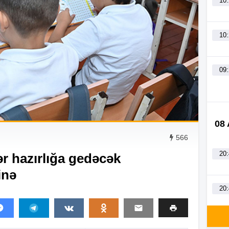
10
10
09
08
566
20
r hazırlığa gedəcək
inə
20