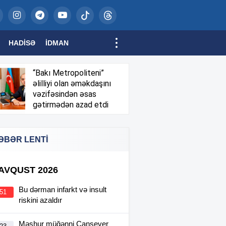
HADISƏ
İDMAN
“Bakı Metropoliteni”
əlilliyi olan əməkdaşını
vəzifəsindən əsas
gətirmədən azad etdi
ƏBƏR LENTİ
 AVQUST 2026
Bu dərman infarkt və insult
:51
riskini azaldır
Məşhur müğənni Cansever