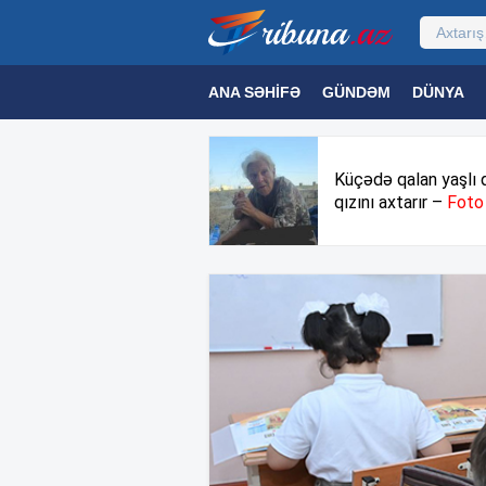
ANA SƏHIFƏ
GÜNDƏM
DÜNYA
MƏDƏNIYYƏT
MAQAZIN
TEXNOL
Küçədə qalan yaşlı 
qızını axtarır –
Foto