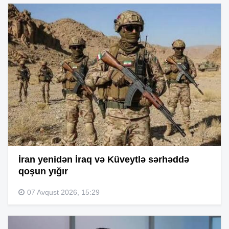
İran yenidən İraq və Küveytlə sərhəddə
qoşun yığır
07 Avqust 2026, 15:29