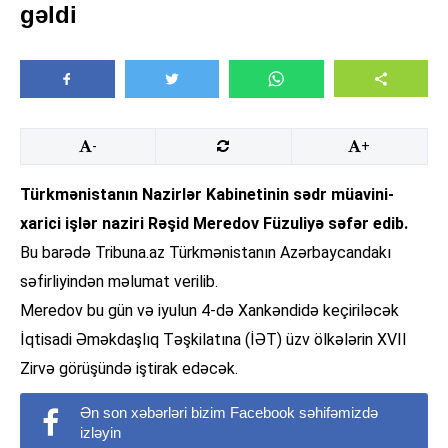
gəldi
-
+
Türkmənistanın Nazirlər Kabinetinin sədr müavini-
xarici işlər naziri Rəşid Meredov Füzuliyə səfər edib.
Bu barədə Tribuna.az Türkmənistanın Azərbaycandakı
səfirliyindən məlumat verilib.
Meredov bu gün və iyulun 4-də Xankəndidə keçiriləcək
İqtisadi Əməkdaşlıq Təşkilatına (İƏT) üzv ölkələrin XVII
Zirvə görüşündə iştirak edəcək.
Ən son xəbərləri bizim Facebook səhifəmizdə
izləyin