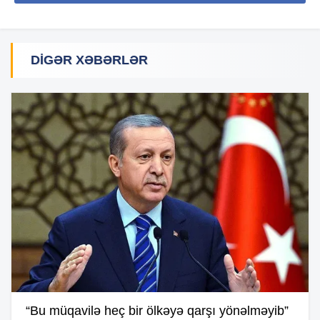
DIGƏR XƏBƏRLƏR
“Bu müqavilə heç bir ölkəyə qarşı yönəlməyib”