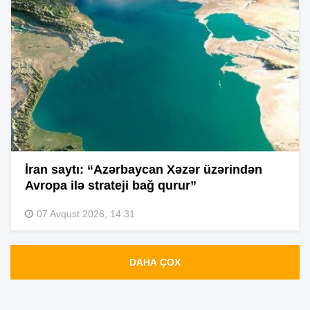
İran saytı: “Azərbaycan Xəzər üzərindən
Avropa ilə strateji bağ qurur”
07 Avqust 2026, 14:31
DAHA ÇOX