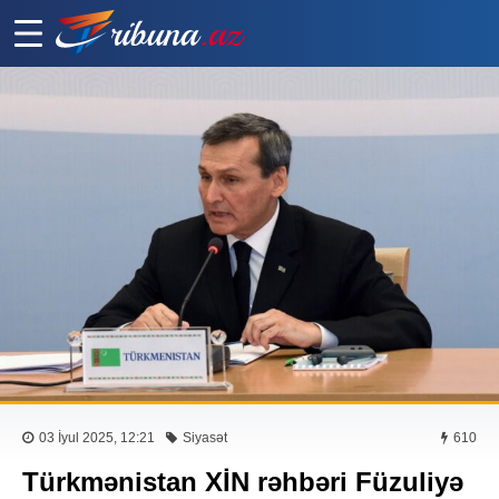
03 İyul 2025, 12:21
Siyasət
610
Türkmənistan XİN rəhbəri Füzuliyə