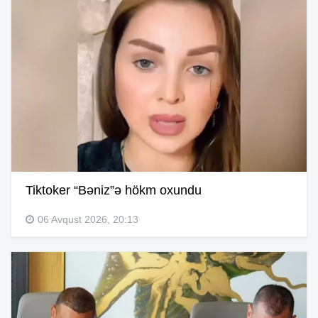
Tiktoker “Bəniz”ə hökm oxundu
06 Avqust 2026, 20:13