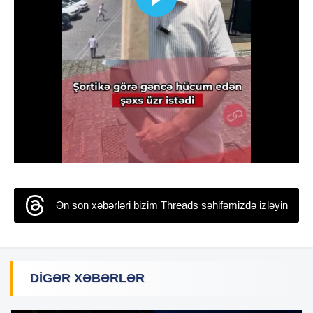
Ən son xəbərləri bizim Threads səhifəmizdə izləyin
DIGƏR XƏBƏRLƏR