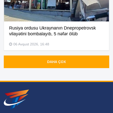
Rusiya ordusu Ukraynanın Dnepropetrovsk
vilayətini bombalayıb, 5 nəfər ölüb
06 Avqust 2026, 16:48
DAHA ÇOX