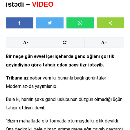
istədi –
VİDEO
-
+
Bir neçə gün əvvəl İçərişəhərdə gənc oğlanı şortik
geyindiyinə görə təhqir edən şəxs üzr istəyib.
Tribuna.az
xəbər verir ki, bununla bağlı görüntülər
Modern.az-da yayımlanıb.
Belə ki, həmin şəxs gənci üslubunun düzgün olmadığı üçün
təhqir etdiyini deyib.
“Bizim məhəllədə elə formada oturmuşdu ki, etik deyildi.
Ona dedim ki, belə olmaz, amma mənə ağır cavab qaytardı