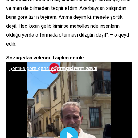
və mən də bilmədən təqhir etdim. Azərbaycan xalqından
buna görə üzr istəyirəm. Amma deyim ki, məsələ şortik
deyil. Heç kəsin gəlib kiminsə məhəlləsində insanların
olduğu yerdə o formada oturması düzgün deyil”, – o qeyd
edib.
Sözügedən videonu təqdim edirik: