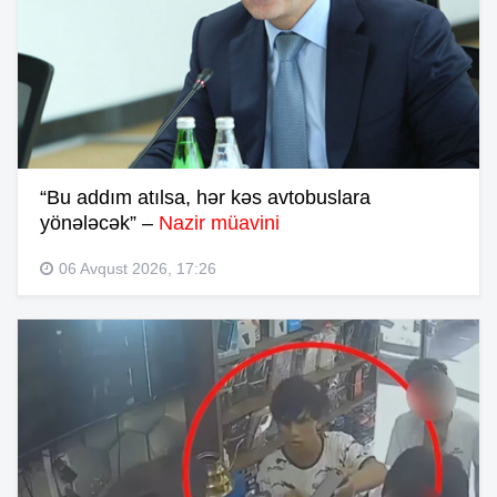
“Bu addım atılsa, hər kəs avtobuslara
yönələcək” –
Nazir müavini
06 Avqust 2026, 17:26