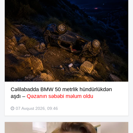
Cəlilabadda BMW 50 metrlik hündürlükdən
aşdı –
Qəzanın səbəbi məlum oldu
07 Avqust 2026, 09:46