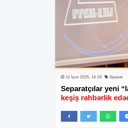
11 İyun 2025, 16:33
Siyasət
Separatçılar yeni “
keşiş rəhbərlik edə