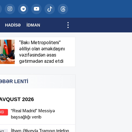
HADISƏ
İDMAN
“Bakı Metropoliteni”
əlilliyi olan əməkdaşını
vəzifəsindən əsas
gətirmədən azad etdi
ƏBƏR LENTİ
 AVQUST 2026
“Real Madrid” Messiyə
:49
başsağlığı verib
İlham Əliyevlə Trampın telefon