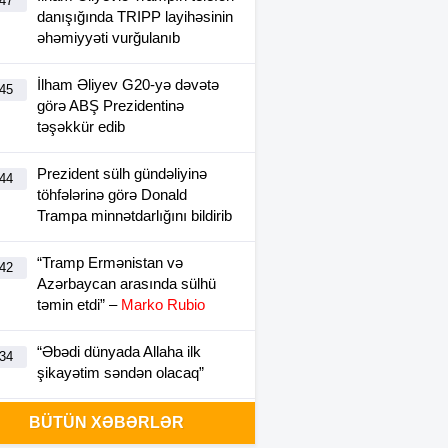
:47
danışığında TRIPP layihəsinin
əhəmiyyəti vurğulanıb
İlham Əliyev G20-yə dəvətə
:45
görə ABŞ Prezidentinə
təşəkkür edib
Prezident sülh gündəliyinə
:44
töhfələrinə görə Donald
Trampa minnətdarlığını bildirib
“Tramp Ermənistan və
:42
Azərbaycan arasında sülhü
təmin etdi” –
Marko Rubio
“Əbədi dünyada Allaha ilk
:34
şikayətim səndən olacaq”
İlham Əliyevlə Donald Tramp
BÜTÜN XƏBƏRLƏR
:01
arasında telefon danışığı olub