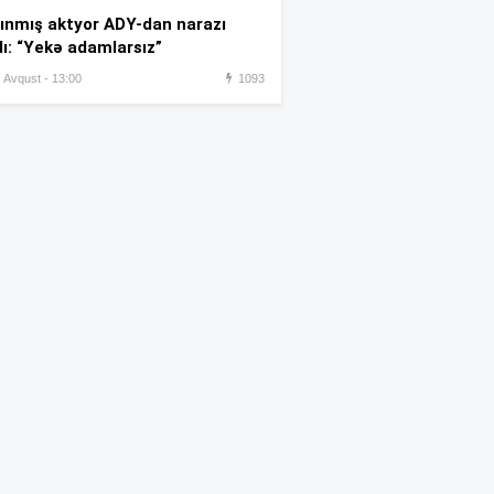
:42
almağa çalışdı – 5 illik həbs
ınmış aktyor ADY-dan narazı
edildi
dı: “Yekə adamlarsız”
, Avqust - 13:00
1093
Azərbaycanlı rezident həkim
:35
Türkiyədə intihara cəhd edib
Yandırılaraq öldürülən ər-
:27
arvadın – FOTOSU
Məsud Pezeşkianın oğlu
:22
türkcə danışdı –
VİDEO
“Ən böyük arzum 107 yaşına
:17
kimi yaşamaqdır”-
Kemeron
Diaz
İstirahət günü çimərliklərin
:14
havası açıqlandı