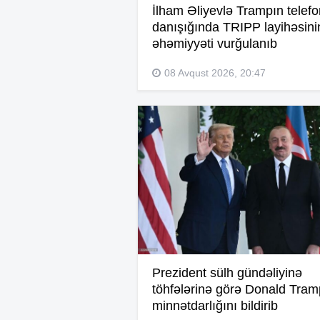
İlham Əliyevlə Trampın telefo
danışığında TRIPP layihəsini
əhəmiyyəti vurğulanıb
08 Avqust 2026, 20:47
Prezident sülh gündəliyinə
töhfələrinə görə Donald Tra
minnətdarlığını bildirib