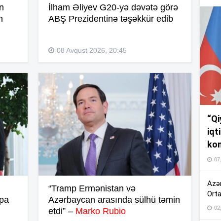
n
İlham Əliyev G20-yə dəvətə görə
n
ABŞ Prezidentinə təşəkkür edib
16
08 Avqust 2026, 20:45
15
15
“Qi
iqt
14
kom
07
Azər
“Tramp Ermənistan və
14
Orta
mpa
Azərbaycan arasında sülhü təmin
02
etdi” –
Marko Rubio