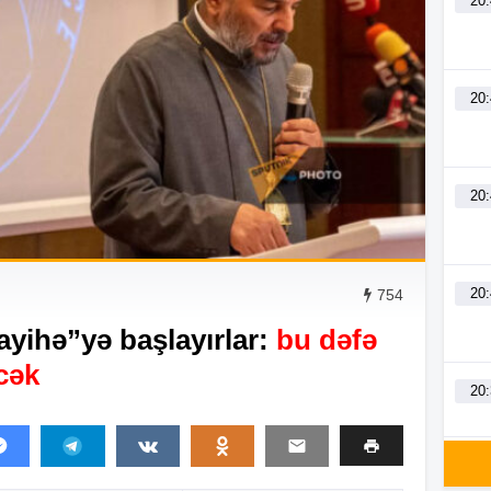
20
20
20
20
754
layihə”yə başlayırlar:
bu dəfə
cək
20
20