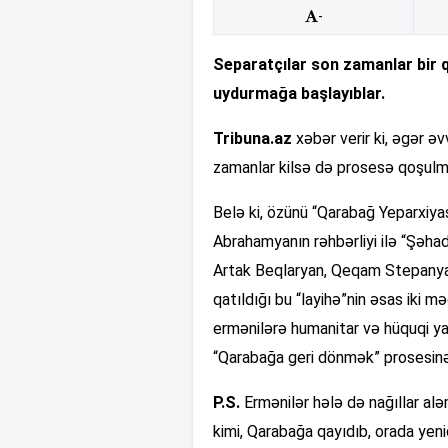
-
Separatçılar son zamanlar bir 
uydurmağa başlayıblar.
Tribuna.az
xəbər verir ki, əgər əv
zamanlar kilsə də prosesə qoşulm
Belə ki, özünü “Qarabağ Yeparxiya
Abrahamyanın rəhbərliyi ilə “Şəhad
Artak Beqlaryan, Qeqam Stepanya
qatıldığı bu “layihə”nin əsas iki 
ermənilərə humanitar və hüquqi yar
“Qarabağa geri dönmək” prosesinə
P.S.
Ermənilər hələ də nağıllar alə
kimi, Qarabağa qayıdıb, orada yen