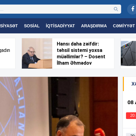
SIYASƏT
SOSIAL
İQTISADIYYAT
ARAŞDIRMA
CƏMIYYƏT
OGIYA
TƏHSIL
SAĞLAMLIQ
MARAQLI
TRIBUNA TV
Hansı daha zəifdir:
qadın
təhsil sistemi yoxsa
müəllimlər? – Dosent
İlham Əhmədov
X
08
20