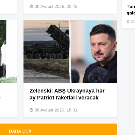
14
Tan
08 Avqust 2026, 20:42
qal
03
14
14
14
14
Zelenski: ABŞ Ukraynaya hər
b
ay Patriot raketləri verəcək
08 Avqust 2026, 18:01
14
DAHA ÇOX