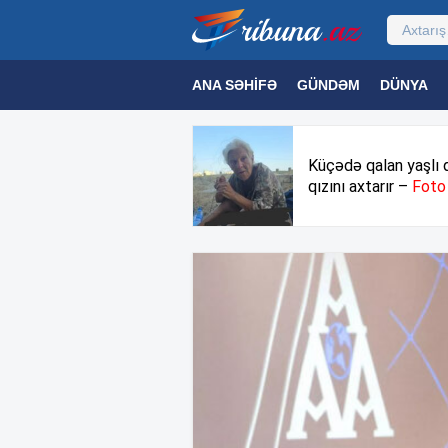
ANA SƏHIFƏ
GÜNDƏM
DÜNYA
MƏDƏNIYYƏT
MAQAZIN
TEXNOL
Küçədə qalan yaşlı 
qızını axtarır –
Foto