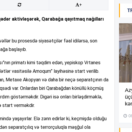
+
T
19
qədər aktivləşərək, Qarabağa qayıtmaq nağılları
18
vəllər bu prosesdə siyasətçilər fəal idilərsə, son
ağa başlayıb.
18
sı”nın primatı kimi təqdim edən, yepiskop Vrtanes
ətlər vasitəsilə Amoqum” layihəsinə start verilib.
n, Metaxe Akopyan və daha bir neçə separatçının da
18
məqsədi var. Onlardan biri Qarabağdan könüllü köçmüş
Göyçayda məktəb binası
Az
dım göstərməkdir. Digəri isə onları birləşdirməklə,
acınacaqlı durumda –
VİDEO
üç
kən
 start verməkdir.
04 Avqust 2026, 20:48
17
0
mində yaşayırlar. Elə zənn edirlər ki, keçmişdə olduğu
idən separatçılıq və terrorçuluqla məşğul ola
17