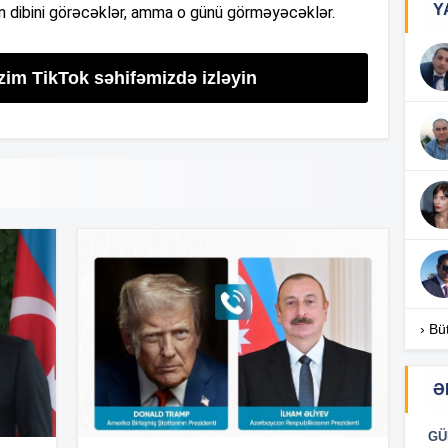
Y
ın dibini görəcəklər, amma o günü görməyəcəklər.
zim TikTok səhifəmizdə izləyin
17
17
17
› Bü
16
Ə
16
GÜ