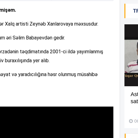
vmişəm.
T
14
lər Xalq artisti Zeynəb Xanlarovaya məxsusdur.
14
m əri Səlim Babayevdən gedir.
bərzadənin təqdimatında 2001-ci ildə yayımlanmış
 buraxılışında yer alıb.
14
həyat və yaradıcılığına həsr olunmuş müsahibə
14
Batmaqda olan gənci belə xilas
As
etdilər –
Video
sa
29 İyul 2026, 10:13
14
0