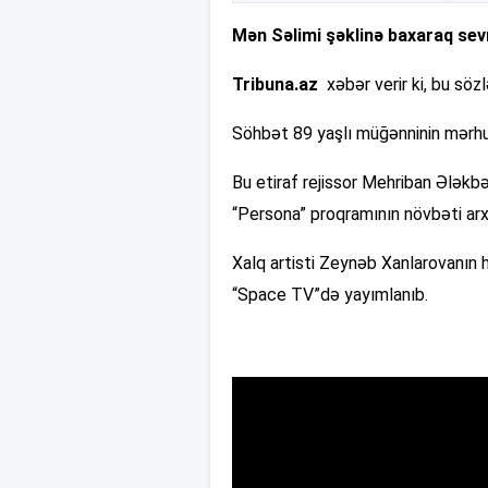
Mən Səlimi şəklinə baxaraq se
Tribuna.az
xəbər verir ki, bu söz
Söhbət 89 yaşlı müğənninin mərhu
Bu etiraf rejissor Mehriban Ələk
“Persona” proqramının növbəti arxiv
Xalq artisti Zeynəb Xanlarovanın 
“Space TV”də yayımlanıb.