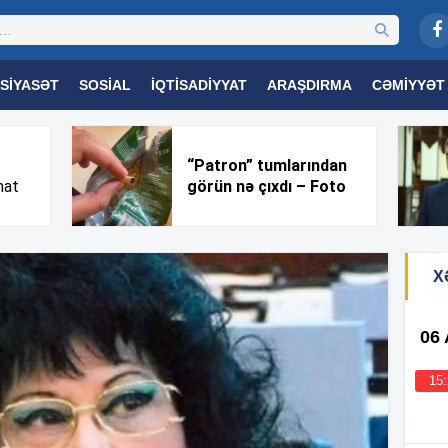
SIYASƏT
SOSIAL
İQTISADIYYAT
ARAŞDIRMA
CƏMIYYƏT
OGIYA
TƏHSIL
SAĞLAMLIQ
MARAQLI
TRIBUNA TV
“Patron” tumlarından
nat
görün nə çıxdı – Foto
X
06
15