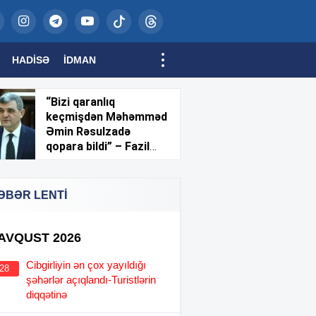
HADISƏ
İDMAN
“Bizi qaranlıq
keçmişdən Məhəmməd
Əmin Rəsulzadə
qopara bildi” – Fazil
Mustafa
ƏBƏR LENTİ
 AVQUST 2026
Cibgirliyin ən çox yayıldığı
:28
şəhərlər açıqlandı-Turistlərin
diqqətinə