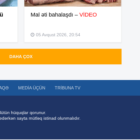
11
şü
Mal əti bahalaşdı –
VİDEO
11
05 Avqust 2026, 20:54
11
DAHA ÇOX
10
10
AQƏ
MEDIA ÜÇÜN
TRIBUNA TV
10
Bütün hüquqlar qorunur.
 edərkən sayta mütləq istinad olunmalıdır.
10