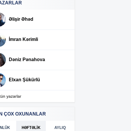
AZARLAR
Prezidentdən AZAL-ın sədri ilə
:02
bağlı FƏRMAN
Əlişir Əhəd
AZCON-a yeni səlahiyyət
:56
verildi
İmran Kərimli
Azərbaycanda BOKT ləğv
:36
olundu
Dəniz Pənahova
Prezident onu “Şöhrət” ordeni
:30
ilə təltif etdi
Elxan Şükürlü
Toy planlaşdıranların nəzərinə:
:25
Qaydalar dəyişdi —
Açıqlama
tün yazarlar
Azərbaycanlı sürücülər
:52
günlərdir Gürcüstan
N ÇOX OXUNANLAR
gömrüyündə qalıb
NLÜK
HƏFTƏLIK
AYLIQ
Türkiyədəki bu tarixi abidə