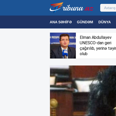
ANA SƏHIFƏ
GÜNDƏM
DÜNYA
MƏDƏNIYYƏT
MAQAZIN
TEXNOL
Elman Abdullayev
UNESCO-dan geri
çağırılıb, yerinə təyi
olub