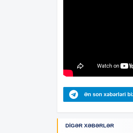
Ən son xəbərləri b
DIGƏR XƏBƏRLƏR