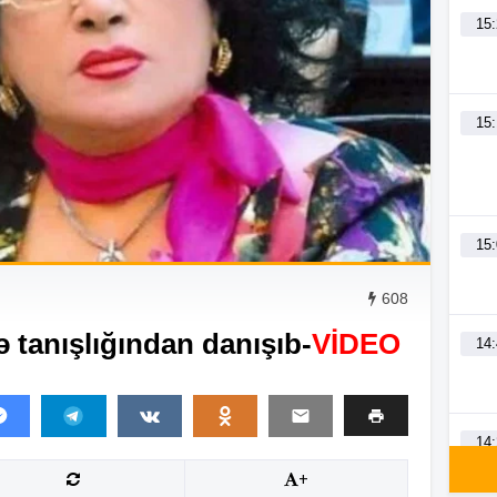
15
15
15
608
ə tanışlığından danışıb-
VİDEO
14
14
+