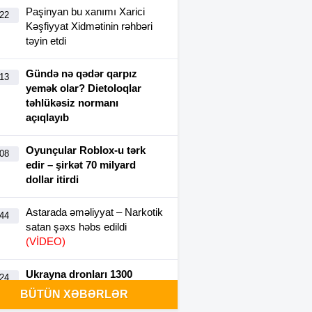
Paşinyan bu xanımı Xarici
:22
Kəşfiyyat Xidmətinin rəhbəri
təyin etdi
Gündə nə qədər qarpız
:13
yemək olar? Dietoloqlar
təhlükəsiz normanı
açıqlayıb
Oyunçular Roblox-u tərk
:08
edir – şirkət 70 milyard
dollar itirdi
Astarada əməliyyat – Narkotik
:44
satan şəxs həbs edildi
(VİDEO)
Ukrayna dronları 1300
:24
kilometr uzaqlıqdakı Rusiya
BÜTÜN XƏBƏRLƏR
NEZ-ni vurdu-VİDEO