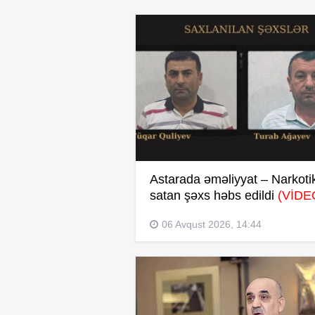
Astarada əməliyyat – Narkoti
satan şəxs həbs edildi
(VİDE
06 Avqust 2026, 14:44