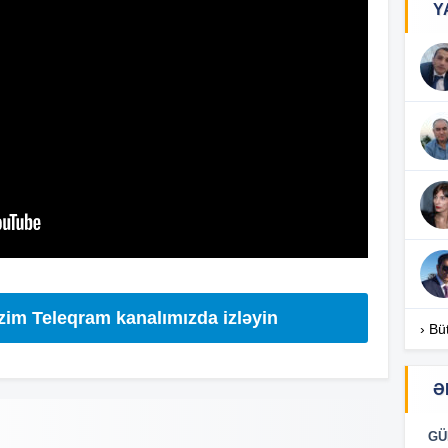
Y
14
13
13
13
13
izim Teleqram kanalımızda izləyin
› Bü
12
Ə
GÜ