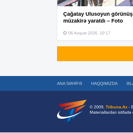
Çağatay Ulusoyun görünü
müzakirə yaratdı – Foto
06 Avqust 2026, 10:17
ANA SƏHIFƏ
HAQQIMIZDA
ƏL
© 2009,
Tribuna.Az
- 
Materiallardan istifadə