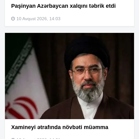
Paşinyan Azərbaycan xalqını təbrik etdi
10 Avqust 2026, 14:03
Xamineyi ətrafında növbəti müəmma