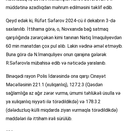
müddətinə azadlıqdan məhrum edilməsini təklif edib.
Qeyd edək ki, Rüfət Səfərov 2024-cü il dekabrın 3-də
saxlanılıb. İttihama görə, o, Novxanıda bağ satmaq
qarşılığında zərərçəkən kimi tanınan Natiq İmaquliyevdən
60 min manatdan çox pul alıb. Lakin vədinə əməl etməyib.
Buna görə də N.İmanquliyev onun qarajına gələrək
R.Səfərovla mübahisə edib və nəticədə yaralanıb.
Binəqədi rayon Polis İdarəsində ona qarşı Cinayət
Məcəlləsinin 221.1 (xuliqanlıq), 127.2.3 (Qəsdən
sağlamlığa az ağır zərər vurma, ümumi təhlükəli üsulla və
ya xuliqanlıq niyyəti ilə törədildikdə) və 178.3.2
(dələduzluq-külli miqdarda ziyan vurmaqla törədildikdə)
maddələri ilə ittiham irəli sürülüb.