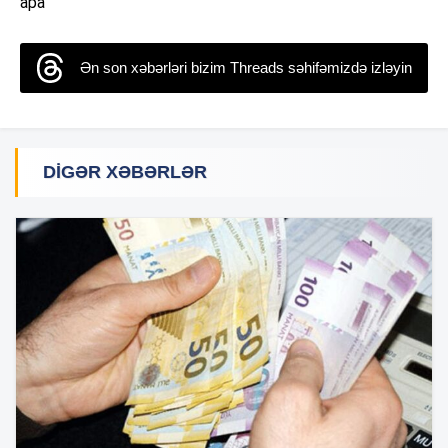
apa
Ən son xəbərləri bizim Threads səhifəmizdə izləyin
DIGƏR XƏBƏRLƏR