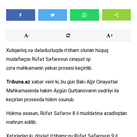
-
+
Xuliqanlıq və dələduzluqda ittiham olunan hüquq
müdafiəçisi Rüfət Səfərovun cinayət işi
üzrə məhkəmənin yekun prosesi keçirilib.
Tribuna.az
xəbər verir ki, bu gün Bakı Ağır Cinayətlər
Məhkəməsində hakim Aygün Qurbanovanın sədrliyi ilə
keçirlən prosesdə hökm oxunub.
Hökmə əsasən, Rüfət Səfərov 8 il müddətinə azadlıqdan
məhrum edilib.
Xatırladaq ki, dövlət ittihamçısı Rüfət Səfərovun 9 il