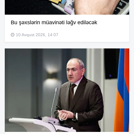
Bu şəxslərin müavinəti ləğv ediləcək
10 Avqust 2026, 14:07