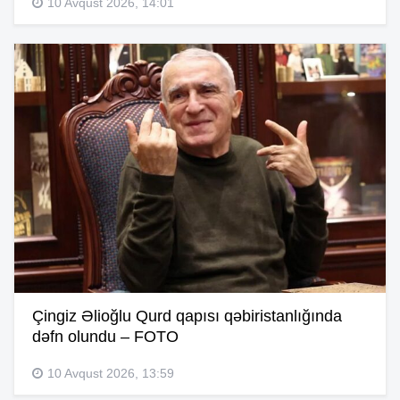
10 Avqust 2026, 14:01
Çingiz Əlioğlu Qurd qapısı qəbiristanlığında
dəfn olundu – FOTO
10 Avqust 2026, 13:59