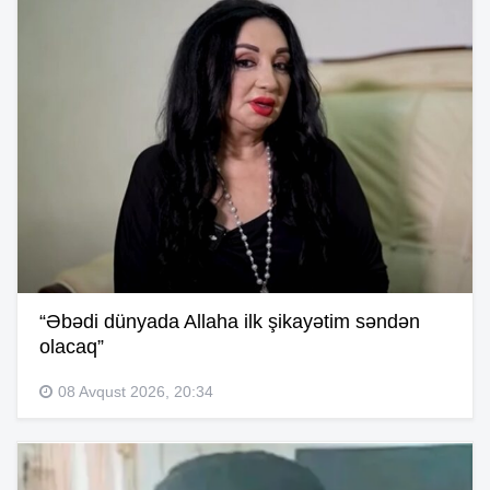
“Əbədi dünyada Allaha ilk şikayətim səndən
olacaq”
08 Avqust 2026, 20:34