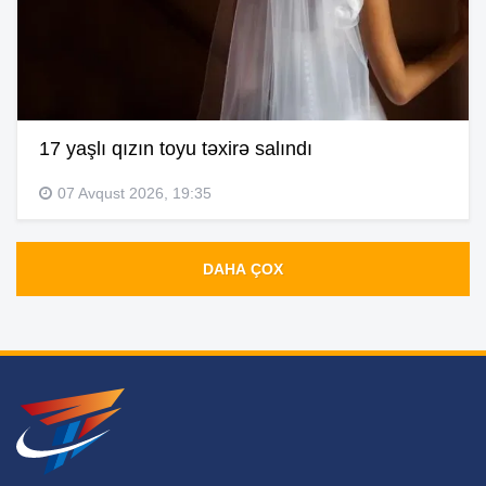
17 yaşlı qızın toyu təxirə salındı
07 Avqust 2026, 19:35
DAHA ÇOX