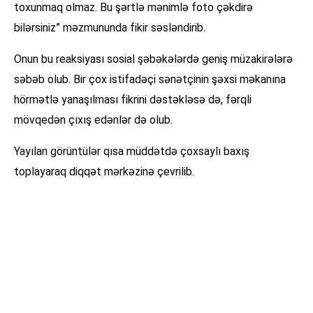
toxunmaq olmaz. Bu şərtlə mənimlə foto çəkdirə
bilərsiniz” məzmununda fikir səsləndirib.
Onun bu reaksiyası sosial şəbəkələrdə geniş müzakirələrə
səbəb olub. Bir çox istifadəçi sənətçinin şəxsi məkanına
hörmətlə yanaşılması fikrini dəstəkləsə də, fərqli
mövqedən çıxış edənlər də olub.
Yayılan görüntülər qısa müddətdə çoxsaylı baxış
toplayaraq diqqət mərkəzinə çevrilib.