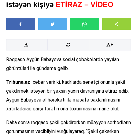
istəyən kişiyə
ETİRAZ – VİDEO
-
+
Rəqqasə Aygün Babayeva sosial şəbəkələrdə yayılan
görüntüləri ilə gündəmə gəlib.
Tribuna.az
xəbər verir ki, kadrlarda sənətçi onunla şəkil
çəkdirmək istəyən bir şəxsin yaxın davranışına etiraz edib.
Aygün Babayeva əl hərəkəti ilə məsafə saxlanılmasını
xatırladaraq qarşı tərəfin ona toxunmasına mane olub.
Daha sonra rəqqasə şəkil çəkdirərkən müəyyən sərhədlərin
qorunmasının vacibliyini vurğulayaraq, “Şəkil çəkərkən