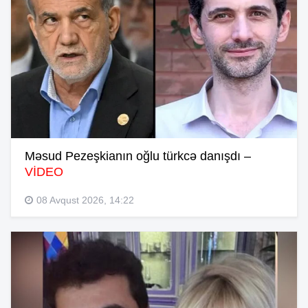
Məsud Pezeşkianın oğlu türkcə danışdı –
VİDEO
08 Avqust 2026, 14:22