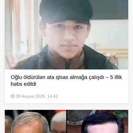
Oğlu öldürülən ata qisas almağa çalışdı – 5 illik
həbs edildi
08 Avqust 2026, 14:42