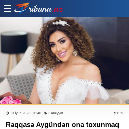
13 İyun 2026, 16:40
Cəmiyyət
619
Rəqqasə Aygündən ona toxunmaq