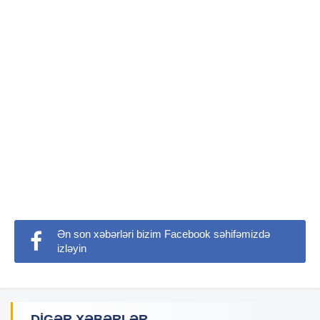
Ən son xəbərləri bizim Facebook səhifəmizdə
izləyin
DIGƏR XƏBƏRLƏR