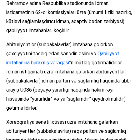
Bəhramov adına Respublika stadionunda İdman
istiqamətinin 62-ci komissiyaları üzrə (ümumi fiziki hazırlıq,
kütləvi sağlamlaşdırıcı idman, adaptiv bədən tərbiyəsi)
qabiliyyət imtahanları keçirilir.
Abituriyentlər (subbakalavrlar) imtahana gələrkən
şəxsiyyətini təsdiq edən sənədin əslini və
Qabiliyyət
imtahanına buraxılış vərəqəsi
”n mütləq gətirməlidirlər.
İdman istiqaməti üzrə imtahana gələrkən abituriyentlər
(subbakalavrlar) idman paltarı və sağlamlıq haqqında tibbi
arayış U086 (peşəyə yararlığı haqqında həkim rəyi
hissəsində “yararlıdır” və ya “sağlamdır” qeydi olmalıdır)
gətirməlidirlər.
Xoreoqrafiya sənəti ixtisası üzrə imtahana gələrkən
abituriyentlər (subbakalavrlar) rəqs paltarı və sağlamlıq