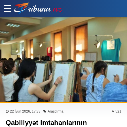
22 İyun 2026, 17:33
Araşdırma
521
Qabiliyyət imtahanlarının