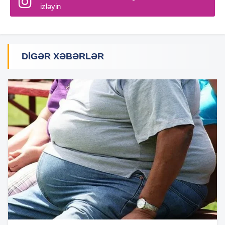
izləyin
DIGƏR XƏBƏRLƏR