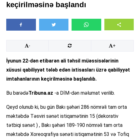
keçirilməsinə başlandı
-
+
İyunun 22-dən etibarən ali təhsil müəssisələrinin
xüsusi qabiliyyət tələb edən ixtisasları üzrə qabiliyyət
imtahanlarının keçirilməsinə başlanılıb.
Bu barədə
Tribuna.az
-a DİM-dən məlumat verilib.
Qeyd olunub ki, bu gün Bakı şəhəri 286 nömrəli tam orta
məktəbdə Təsviri sənət istiqamətinin 15 (dekorativ
tətbiqi sənət ) , Bakı şəhəri 189-190 nömrəli tam orta
məktəbdə Xoreoqrafiya sənəti istiqamətinin 53 və Tofiq