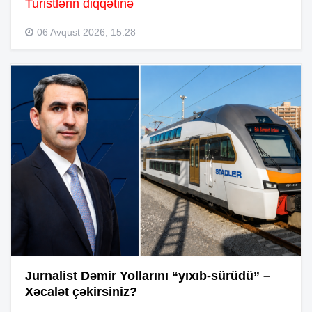
Turistlərin diqqətinə
06 Avqust 2026, 15:28
Jurnalist Dəmir Yollarını “yıxıb-sürüdü” –
Xəcalət çəkirsiniz?