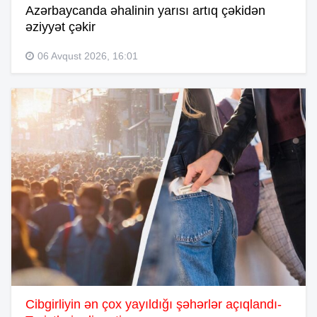
Azərbaycanda əhalinin yarısı artıq çəkidən
əziyyət çəkir
06 Avqust 2026, 16:01
Cibgirliyin ən çox yayıldığı şəhərlər açıqlandı-