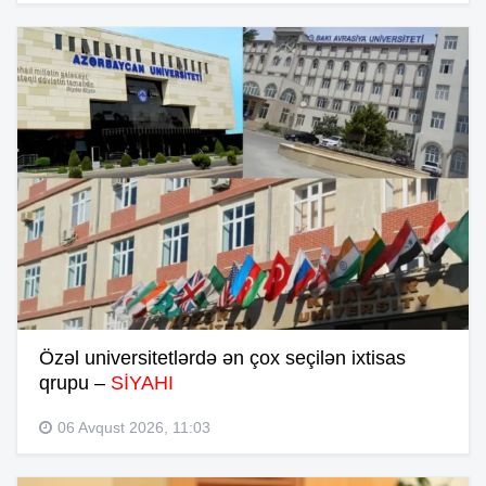
Özəl universitetlərdə ən çox seçilən ixtisas
qrupu –
SİYAHI
06 Avqust 2026, 11:03