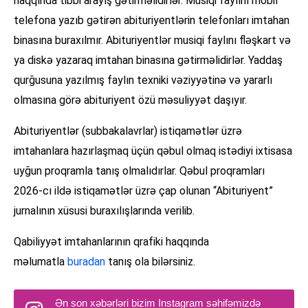
haqqında tibbi arayış gətirməlidirlər. Musiqi faylını mobil
telefona yazıb gətirən abituriyentlərin telefonları imtahan
binasına buraxılmır. Abituriyentlər musiqi faylını fləşkart və
ya diskə yazaraq imtahan binasına gətirməlidirlər. Yaddaş
qurğusuna yazılmış faylın texniki vəziyyətinə və yararlı
olmasına görə abituriyent özü məsuliyyət daşıyır.
Abituriyentlər (subbakalavrlar) istiqamətlər üzrə
imtahanlara hazırlaşmaq üçün qəbul olmaq istədiyi ixtisasa
uyğun proqramla tanış olmalıdırlar. Qəbul proqramları
2026-cı ildə istiqamətlər üzrə çap olunan “Abituriyent”
jurnalının xüsusi buraxılışlarında verilib.
Qabiliyyət imtahanlarının qrafiki haqqında
məlumatla
buradan
tanış ola bilərsiniz.
Ən son xəbərləri bizim Instagram səhifəmizdə