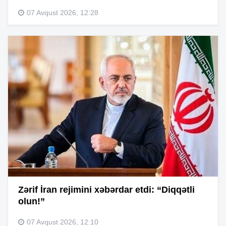
07 Avqust 2026, 12:28
Zərif İran rejimini xəbərdar etdi: “Diqqətli
olun!”
07 Avqust 2026, 12:10