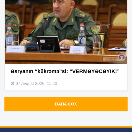
Əsryanın “kükrəmə”si: “VERMƏYƏCƏYİK!”
07 Avqust 2026, 11:20
DAHA ÇOX