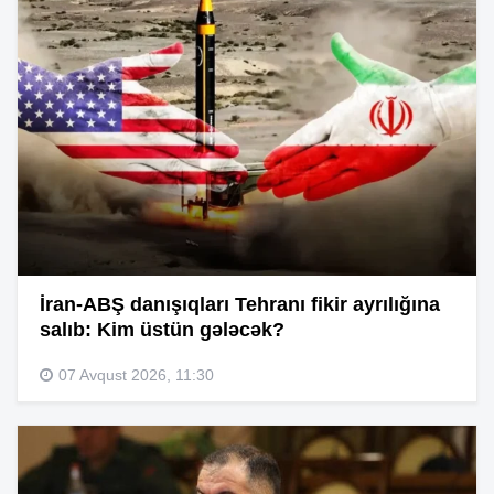
İran-ABŞ danışıqları Tehranı fikir ayrılığına
salıb: Kim üstün gələcək?
07 Avqust 2026, 11:30