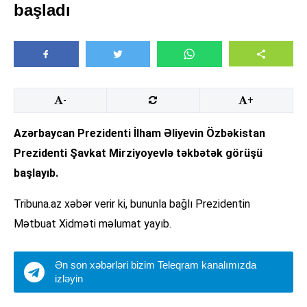
başladı
-
+
Azərbaycan Prezidenti İlham Əliyevin Özbəkistan
Prezidenti Şavkat Mirziyoyevlə təkbətək görüşü
başlayıb.
Tribuna.az xəbər verir ki, bununla bağlı Prezidentin
Mətbuat Xidməti məlumat yayıb.
Ən son xəbərləri bizim Teleqram kanalımızda
izləyin