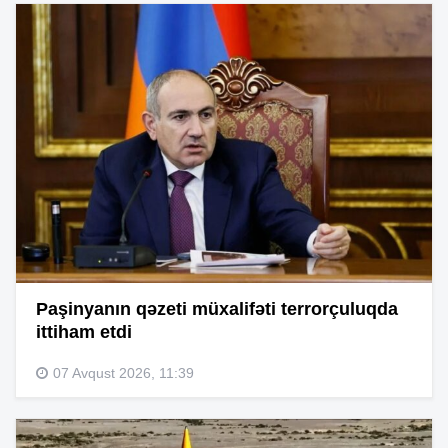
Paşinyanın qəzeti müxalifəti terrorçuluqda
ittiham etdi
07 Avqust 2026, 11:39