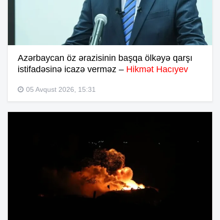
Azərbaycan öz ərazisinin başqa ölkəyə qarşı
istifadəsinə icazə verməz –
Hikmət Hacıyev
05 Avqust 2026, 15:31