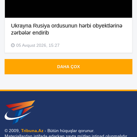
Ukrayna Rusiya ordusunun hərbi obyektlərinə
zərbələr endirib
05 Avqust 2026, 15:27
DAHA ÇOX
© 2009,
Tribuna.Az
- Bütün hüquqlar qorunur.
Materiallardan istifadə edərkən sayta mütləq istinad olunmalıdır.