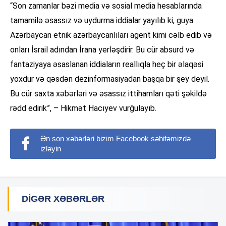
“Son zamanlar bəzi media və sosial media hesablarında
tamamilə əsassız və uydurma iddialar yayılıb ki, guya
Azərbaycan etnik azərbaycanlıları agent kimi cəlb edib və
onları İsrail adından İrana yerləşdirir. Bu cür absurd və
fantaziyaya əsaslanan iddiaların reallıqla heç bir əlaqəsi
yoxdur və qəsdən dezinformasiyadan başqa bir şey deyil.
Bu cür saxta xəbərləri və əsassız ittihamları qəti şəkildə
rədd edirik”, – Hikmət Hacıyev vurğulayıb.
Ən son xəbərləri bizim Facebook səhifəmizdə
izləyin
DIGƏR XƏBƏRLƏR