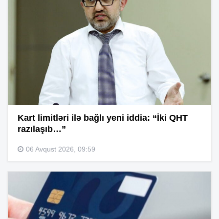
Kart limitləri ilə bağlı yeni iddia: “İki QHT
razılaşıb…”
06 Avqust 2026, 09:59