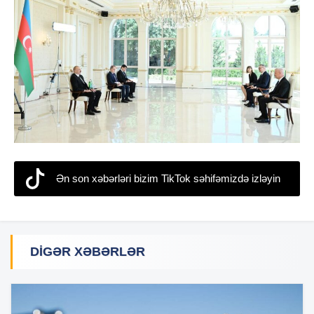
Ən son xəbərləri bizim TikTok səhifəmizdə izləyin
DIGƏR XƏBƏRLƏR