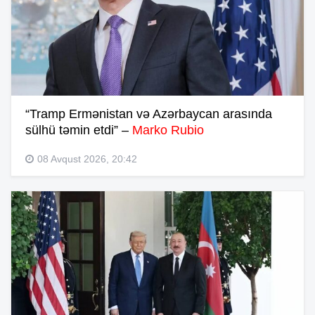
“Tramp Ermənistan və Azərbaycan arasında
sülhü təmin etdi” –
Marko Rubio
08 Avqust 2026, 20:42