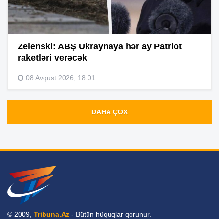
Zelenski: ABŞ Ukraynaya hər ay Patriot
raketləri verəcək
08 Avqust 2026, 18:01
DAHA ÇOX
© 2009,
Tribuna.Az
- Bütün hüquqlar qorunur.