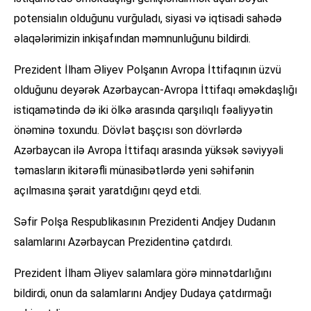
potensialın olduğunu vurğuladı, siyasi və iqtisadi sahədə
əlaqələrimizin inkişafından məmnunluğunu bildirdi.
Prezident İlham Əliyev Polşanın Avropa İttifaqının üzvü
olduğunu deyərək Azərbaycan-Avropa İttifaqı əməkdaşlığı
istiqamətində də iki ölkə arasında qarşılıqlı fəaliyyətin
önəminə toxundu. Dövlət başçısı son dövrlərdə
Azərbaycan ilə Avropa İttifaqı arasında yüksək səviyyəli
təmasların ikitərəfli münasibətlərdə yeni səhifənin
açılmasına şərait yaratdığını qeyd etdi.
Səfir Polşa Respublikasının Prezidenti Andjey Dudanın
salamlarını Azərbaycan Prezidentinə çatdırdı.
Prezident İlham Əliyev salamlara görə minnətdarlığını
bildirdi, onun da salamlarını Andjey Dudaya çatdırmağı