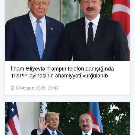
İlham Əliyevlə Trampın telefon danışığında
TRIPP layihəsinin əhəmiyyəti vurğulanıb
08 Avqust 2026, 20:47