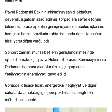
xahiş etdi.
Pavel Radomski Bakının inkişafının şahidi olduğunu
deyərək, işğaldan azad edilmiş torpaqlara səfər etdiyini
bildirdi və orada aparılan genişmiqyaslı quruculuq işlərinin,
həmçinin həmin ərazilərin təbiətinin onda dərin təəssürat
hissi yaratdığını vurğuladı.
Söhbət zamanı münasibətlərin genişləndirilməsində
iqtisadi əməkdaşlıq üzrə Hökumətlərarası Komissiyanın və
Parlamentlərarası əlaqələr üzrə işçi qruplarının
fəaliyyətinin əhəmiyyəti qeyd edildi.
Görüşdə iqtisadi-ticari, energetika, nəqliyyat və digər
sahələrdə əməkdaşlığın perspektivləri ilə bağlı fikir
mübadiləsi aparıldı.