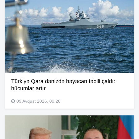
Türkiyə Qara dənizdə həyəcan təbili çaldı:
hücumlar artır
09 Avqust 2026, 09:26