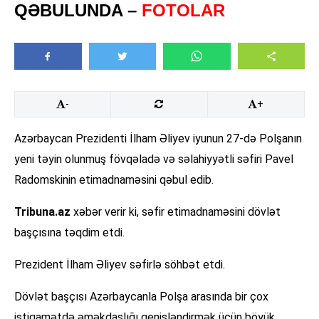
QƏBULUNDA –
FOTOLAR
-
+
Azərbaycan Prezidenti İlham Əliyev iyunun 27-də Polşanın
yeni təyin olunmuş fövqəladə və səlahiyyətli səfiri Pavel
Radomskinin etimadnaməsini qəbul edib.
Tribuna.az
xəbər verir ki, səfir etimadnaməsini dövlət
başçısına təqdim etdi.
Prezident İlham Əliyev səfirlə söhbət etdi.
Dövlət başçısı Azərbaycanla Polşa arasında bir çox
istiqamətdə əməkdaşlığı genişləndirmək üçün böyük