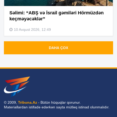
Səlimi: “ABŞ və İsrail gəmiləri Hörmüzdən
keçməyəcəklər”
10 Avqust 2026, 12:49
DAHA ÇOX
© 2009,
Tribuna.Az
- Bütün hüquqlar qorunur.
Materiallardan istifadə edərkən sayta mütləq istinad olunmalıdır.