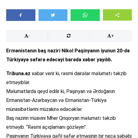
-
+
Ermənistanın baş naziri Nikol Paşinyanın iyunun 20-də
Türkiyəyə səfərə edəcəyi barədə xəbər yayılıb.
Tribuna.az
xəbər verir ki, rəsmi dairələr məlumatı təkzib
etməyiblər.
Məlumatlarda qeyd edilir ki, Paşinyan və Ərdoğanın
Ermənistan-Azərbaycan və Ermənistan-Türkiyə
münasibətlərini müzakirə edəcəklər.
Baş nazirin müavini Mher Qriqoryan məlumatı təkzib
etməyib. “Rəsmi açıqlamanı gözləyin”.
Paşinyanın Türkiyəyə qəfil səfər etməsinin bir neçə səbəbi