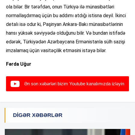
ola bilər. Bir tərəfdən, onun Türkiyə ilə münasibətləri
normallaşdırmaq üçün bu addımı atdığı istisna deyil. İkinci
detalı isə odur ki, Paşinyan Ankara-Bakı münasibətlərinin
hansı yüksək səviyyədə olduğunu bilir. Və bundan istifadə
edərək, Türkiyədən Azərbaycana Ermənistanla sülh sazişi
imzalamaq üçün vasitəçilik etməsini istəyə bilər.
Fərda Uğur
Ən son xəbərləri bizim Youtube kanalımızda izləyin
DIGƏR XƏBƏRLƏR