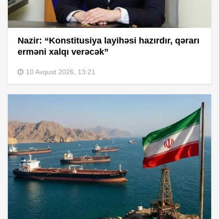
Nazir: “Konstitusiya layihəsi hazırdır, qərarı
erməni xalqı verəcək”
10 Avqust 2026, 13:21