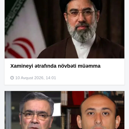
Xamineyi ətrafında növbəti müəmma
10 Avqust 2026, 14:01