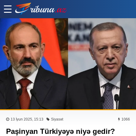
13 İyun 2025, 15:13
Siyasət
1066
Paşinyan Türkiyəyə niyə gedir?