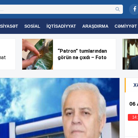
SIYASƏT
SOSIAL
İQTISADIYYAT
ARAŞDIRMA
CƏMIYYƏT
OGIYA
TƏHSIL
SAĞLAMLIQ
MARAQLI
TRIBUNA TV
“Patron” tumlarından
nat
görün nə çıxdı – Foto
X
06
14