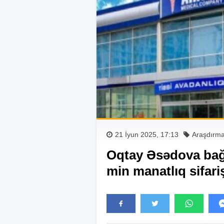
21 İyun 2025, 17:13
Araşdırm
Oqtay Əsədova bağl
min manatlıq sifari