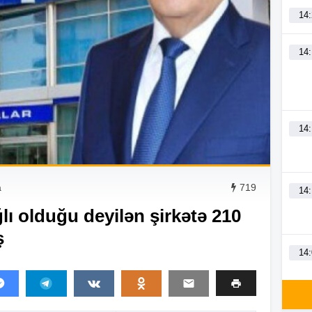
14
14
14
a
719
14
ı olduğu deyilən şirkətə 210
ş
14