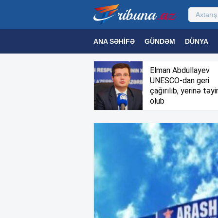
ANA SƏHIFƏ
GÜNDƏM
DÜNYA
MƏDƏNIYYƏT
MAQAZIN
TEXNOL
Elman Abdullayev
UNESCO-dan geri
çağırılıb, yerinə təyi
olub