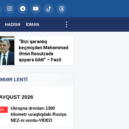
HADISƏ
İDMAN
“Bizi qaranlıq
keçmişdən Məhəmməd
Əmin Rəsulzadə
qopara bildi” – Fazil
Mustafa
ƏBƏR LENTİ
 AVQUST 2026
Ukrayna dronları 1300
:24
kilometr uzaqlıqdakı Rusiya
NEZ-ni vurdu-VİDEO