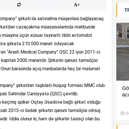
14
+
T
Company” şirkəti ilə satınalma müqaviləsi bağlayacaq.
13
ik şirkətdən cəzaçəkmə müəssisələrində məhbuslar
ı müayinə üçün xüsusi təyinatlı tibbi avtomobil
13
a görə şirkətə 210 000 manat ödəyəcək.
ərən “Arash Medical Company” QSC 22 iyun 2011-ci
kapitalı 2000 manatdır. Şirkətin qanuni təmsilçisi
13
Onun barəsində açıq mənbələrdə heç bir məlumat
13
mpany” şirkətinin təşkilati-hüquqi forması MMC olub.
Müdir maaşa görə etiraz edən
Gö
apalı Səhmdar Cəmiyyətə (QSC) çevrilib.
işçini döyüb? –
Video
ac
12
 keçmiş spiker Oqtay Əsədova bağlı şirkət olduğu
27 İyul 2026, 11:18
əbəb 2015-ci ilədək şirkətin qanuni təmsilçisi olmuş
0
ir. İddia olunur ki, həm də şirkətin təsisçi olan bu
12
.