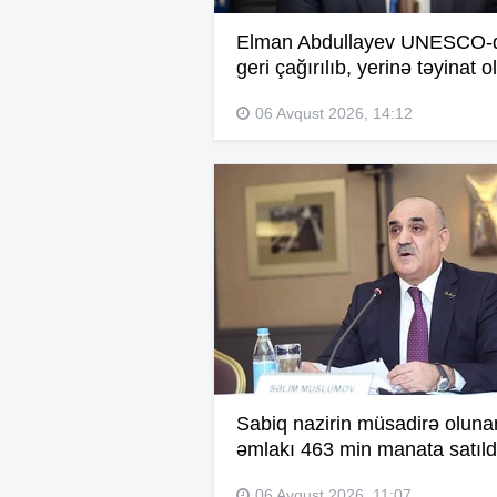
Elman Abdullayev UNESCO-
geri çağırılıb, yerinə təyinat o
06 Avqust 2026, 14:12
Sabiq nazirin müsadirə oluna
əmlakı 463 min manata satıld
06 Avqust 2026, 11:07