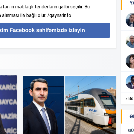
Y
 iri məbləğli tenderlərin qalibi seçilir. Bu
 alınması ilə bağlı olur. /qaynarinfo
12
izim Facebook səhifəmizdə izləyin
12
12
12
› Bü
Ə
12
GÜ