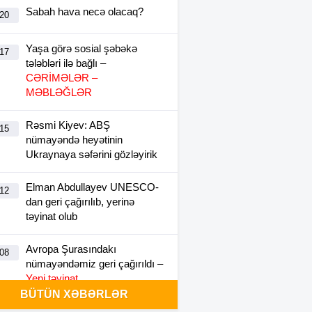
Sabah hava necə olacaq?
:20
Yaşa görə sosial şəbəkə
:17
tələbləri ilə bağlı –
CƏRİMƏLƏR –
MƏBLƏĞLƏR
Rəsmi Kiyev: ABŞ
:15
nümayəndə heyətinin
Ukraynaya səfərini gözləyirik
Elman Abdullayev UNESCO-
:12
dan geri çağırılıb, yerinə
təyinat olub
Avropa Şurasındakı
:08
nümayəndəmiz geri çağırıldı –
Yeni təyinat
BÜTÜN XƏBƏRLƏR
Prezidentdən AZAL-ın sədri ilə