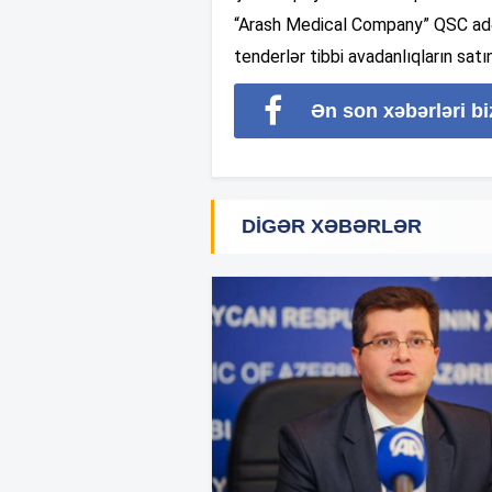
“Arash Medical Company” QSC adətən
tenderlər tibbi avadanlıqların satın
Ən son xəbərləri b
DIGƏR XƏBƏRLƏR