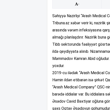
-
Səhiyyə Nazirliyi “Arash Medical 
Tribuna.az xəbər verir ki, nazirl
arasında vərəm infeksiyasına qarş
almağı planlaşdırır. Nazirlik bun
Tibb sektorunda fəaliyyət gösrt
ildə qeydiyyata alınıb. Nizamnamə 
Məmmədov Kamran Abid oğludur. 
yoxdur.
2019-cu ilədək “Arash Medical Co
Həmin ildən etibarən isə şirkət Q
“Arash Medical Company” QSC-nin
barədə iddialar var. Bu iddialara s
Əsədov Cavid Bəxtiyar oğluna görəd
şəxs Oqtay Əsədovun qohumudur