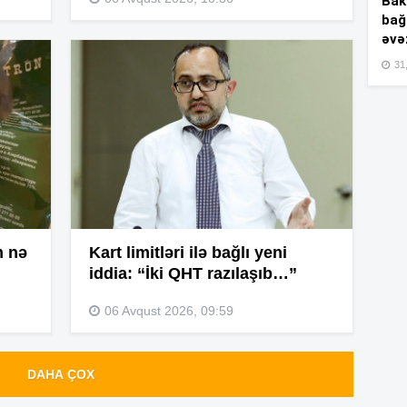
Bakı
11
bağ
əvə
31,
11
11
10
10
n nə
Kart limitləri ilə bağlı yeni
iddia: “İki QHT razılaşıb…”
10
06 Avqust 2026, 09:59
DAHA ÇOX
10