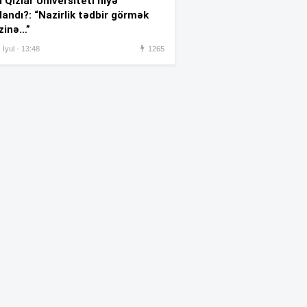
 Qızlar Universiteti niyə
Özəl universitetlərdə ən çox
:03
landı?: “Nazirlik tədbir görmək
seçilən ixtisas qrupu –
SİYAHI
zinə…”
Tramp onları həbslə hədələdi
 İyul - 13:48
1265
:01
Qızıl bahalaşdı
:00
Salahı 25 min azarkeş
:44
qarşıladı —
VİDEO
Jurnalistikanın qabiliyyət
:39
imtahanının nəticələri BU
TARİXDƏ açıqlanacaq
Bakıdakı məşhur ticarət
:37
mərkəzində faciəli şəkildə
ölən şəxs usta imiş
Bu salat kiloları əridir
:36