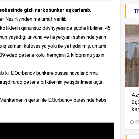
əbəsində gizli narkobunker aşkarlanıb.
T
19
lər Nazirliyindən məlumat verilib.
 narkotiklərin qanunsuz dövriyyəsində şübhəli bilinən 45
 Onun yaşadığı ünvana və həyətyanı sahəsində yerin
18
axış zamanı kultivasiya yolu ilə yetişdirilmiş, ümumi
209 ədəd çətənə kolu, həmçinin 2 kiloqrama yaxın
18
b ki, E.Qurbanov bunkerə xüsusi havalandırma,
quraşdıraraq çətənə bitkilərinin yetişdirilməsi üçün
18
Göyçayda məktəb binası
Az
b. Məhkəmənin qərarı ilə E.Qurbanov barəsində həbs
acınacaqlı durumda –
VİDEO
üç
kən
04 Avqust 2026, 20:48
17
0
17