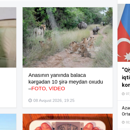
16
15
15
“Qi
Anasının yanında balaca
iqt
14
kərgədan 10 şirə meydan oxudu
kom
–
FOTO, VİDEO
07
08 Avqust 2026, 19:25
Azər
14
Orta
02