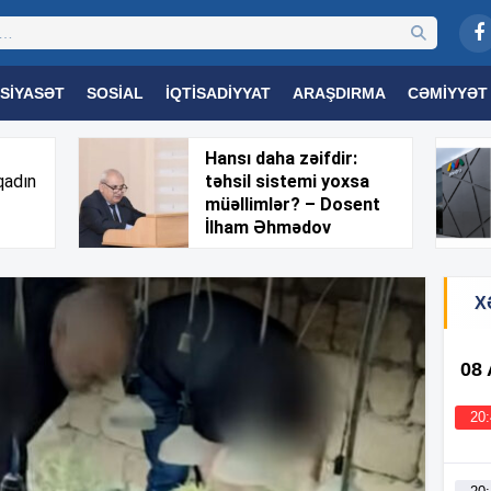
SIYASƏT
SOSIAL
İQTISADIYYAT
ARAŞDIRMA
CƏMIYYƏT
OGIYA
TƏHSIL
SAĞLAMLIQ
MARAQLI
TRIBUNA TV
Hansı daha zəifdir:
qadın
təhsil sistemi yoxsa
müəllimlər? – Dosent
İlham Əhmədov
X
08
20