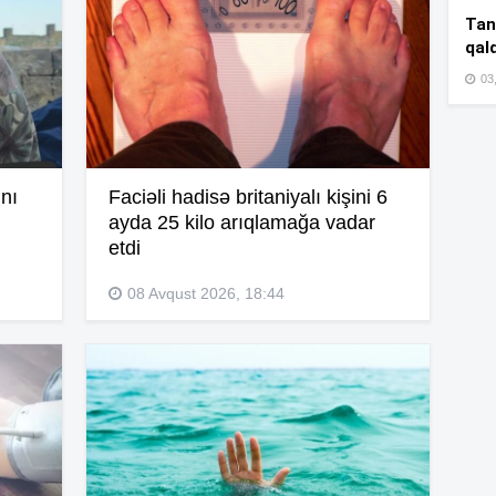
14
Tan
qal
03
14
14
nı
Faciəli hadisə britaniyalı kişini 6
ayda 25 kilo arıqlamağa vadar
etdi
14
08 Avqust 2026, 18:44
14
14