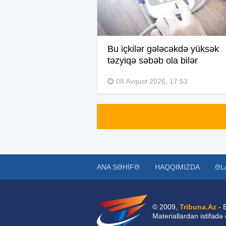
Bu içkilər gələcəkdə yüksək
təzyiqə səbəb ola bilər
08 Avqust 2026, 17:53
ANA SƏHIFƏ
HAQQIMIZDA
ƏL
© 2009,
Tribuna.Az
- 
Materiallardan istifadə