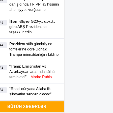
:47
danışığında TRIPP layihəsinin
əhəmiyyəti vurğulanıb
İlham Əliyev G20-yə dəvətə
:45
görə ABŞ Prezidentinə
təşəkkür edib
Prezident sülh gündəliyinə
:44
töhfələrinə görə Donald
Trampa minnətdarlığını bildirib
“Tramp Ermənistan və
:42
Azərbaycan arasında sülhü
təmin etdi” –
Marko Rubio
“Əbədi dünyada Allaha ilk
:34
şikayətim səndən olacaq”
İlham Əliyevlə Donald Tramp
BÜTÜN XƏBƏRLƏR
:01
arasında telefon danışığı olub