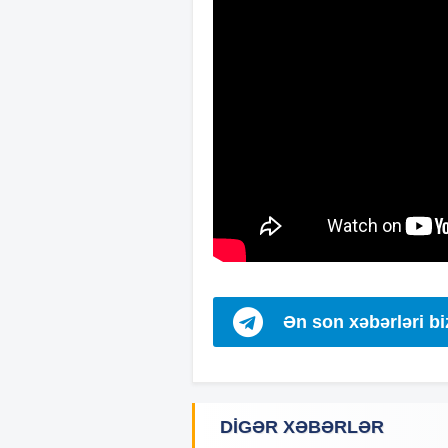
Ən son xəbərləri b
DIGƏR XƏBƏRLƏR