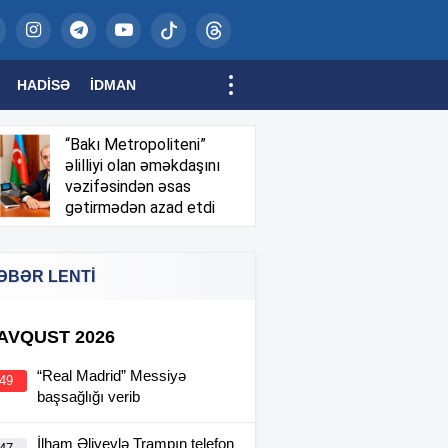
HADISƏ
İDMAN
“Bakı Metropoliteni”
əlilliyi olan əməkdaşını
vəzifəsindən əsas
gətirmədən azad etdi
ƏBƏR LENTİ
 AVQUST 2026
“Real Madrid” Messiyə
:49
başsağlığı verib
İlham Əliyevlə Trampın telefon