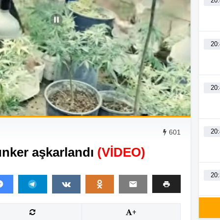
20
20
20
20
601
nker aşkarlandı
(VİDEO)
20
20
+