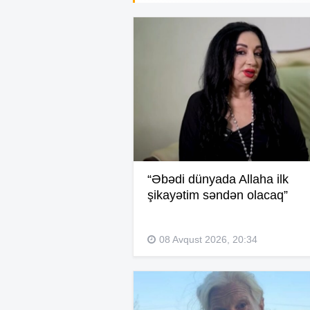
“Əbədi dünyada Allaha ilk
şikayətim səndən olacaq”
08 Avqust 2026, 20:34