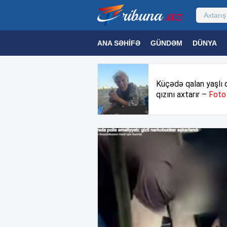
ANA SƏHIFƏ
GÜNDƏM
DÜNYA
MƏDƏNIYYƏT
MAQAZIN
TEXNOL
Küçədə qalan yaşlı 
qızını axtarır –
Foto