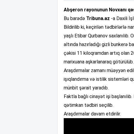
Abşeron rayonunun Novxanı qəs
Bu barədə
Tribuna.az
-a Daxili İş
Bildirilib ki, keçirilən tədbirlərlə
yaşlı Etibar Qurbanov saxlanılıb.
altında hazırladığı gizli bunkerə b
çəkisi 11 kiloqramdan artıq olan 
marixuana aşkarlanaraq götürülüb.
Araşdırmalar zamanı müəyyən edili
işıqlandırma və istilik sistemləri 
münbit şərait yaradıb.
Faktla bağlı cinayət işi başlanılı
qətimkan tədbiri seçilib.
Araşdırmalar davam etdirilir.