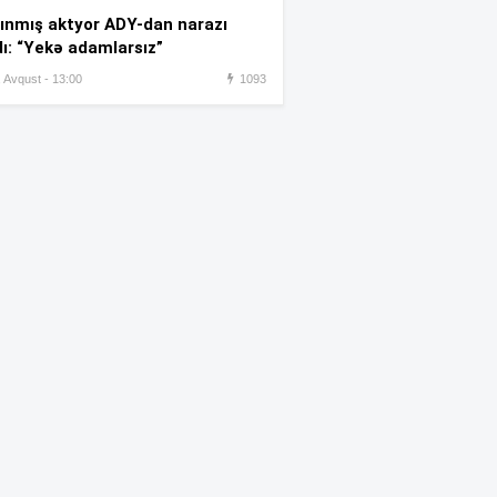
:42
almağa çalışdı – 5 illik həbs
ınmış aktyor ADY-dan narazı
edildi
dı: “Yekə adamlarsız”
, Avqust - 13:00
1093
Azərbaycanlı rezident həkim
:35
Türkiyədə intihara cəhd edib
Yandırılaraq öldürülən ər-
:27
arvadın – FOTOSU
Məsud Pezeşkianın oğlu
:22
türkcə danışdı –
VİDEO
“Ən böyük arzum 107 yaşına
:17
kimi yaşamaqdır”-
Kemeron
Diaz
İstirahət günü çimərliklərin
:14
havası açıqlandı