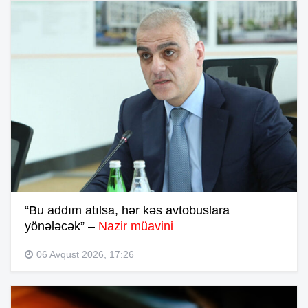
“Bu addım atılsa, hər kəs avtobuslara
yönələcək” –
Nazir müavini
06 Avqust 2026, 17:26