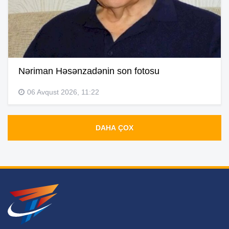
Nəriman Həsənzadənin son fotosu
06 Avqust 2026, 11:22
DAHA ÇOX