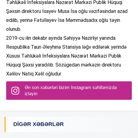
Təhlükəli İnfeksiyalara Nəzarət Mərkəzi Publik Hüquqi
Şəxsin direktoru İsayev Musa İsa oğlu vəzifəsindən azad
edilib, yerinə Fətullayev İsa Məmmədsadıx oğlu təyin
olunub.
2019-cu ilin dekabr ayında Səhiyyə Nazirliyi yanında
Respublika Taun Əleyhinə Stansiya ləğv edilərək yerində
Xüsusi Təhlükəli İnfeksiyalara Nəzarət Mərkəzi Publik
Hüquqi Şəxsi yaradılıb. Sözügedən mərkəzin direktoru
Xəlilov Natiq Xəlil oğludur.
Ən son xəbərləri bizim Instagram səhifəmizdə
izləyin
DIGƏR XƏBƏRLƏR