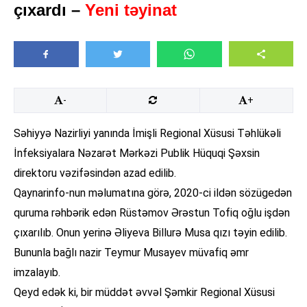
çıxardı –
Yeni təyinat
-
+
Səhiyyə Nazirliyi yanında İmişli Regional Xüsusi Təhlükəli
İnfeksiyalara Nəzarət Mərkəzi Publik Hüquqi Şəxsin
direktoru vəzifəsindən azad edilib.
Qaynarinfo-nun məlumatına görə, 2020-ci ildən sözügedən
quruma rəhbərik edən Rüstəmov Ərəstun Tofiq oğlu işdən
çıxarılıb. Onun yerinə Əliyeva Billurə Musa qızı təyin edilib.
Bununla bağlı nazir Teymur Musayev müvafiq əmr
imzalayıb.
Qeyd edək ki, bir müddət əvvəl Şəmkir Regional Xüsusi