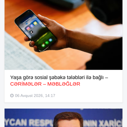
Yaşa görə sosial şəbəkə tələbləri ilə bağlı –
CƏRİMƏLƏR – MƏBLƏĞLƏR
06 Avqust 2026, 14:17