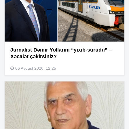
Jurnalist Dəmir Yollarını “yıxıb-sürüdü” –
Xəcalət çəkirsiniz?
06 Avqust 2026, 12:25