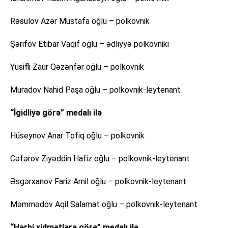
Rəsulov Azər Mustafa oğlu – polkovnik
Şərifov Etibar Vaqif oğlu – ədliyyə polkovniki
Yusifli Zaur Qəzənfər oğlu – polkovnik
Muradov Nahid Paşa oğlu – polkovnik-leytenant
“İgidliyə görə” medalı ilə
Hüseynov Anar Tofiq oğlu – polkovnik
Cəfərov Ziyəddin Hafiz oğlu – polkovnik-leytenant
Əsgərxanov Fariz Amil oğlu – polkovnik-leytenant
Məmmədov Aqil Salamat oğlu – polkovnik-leytenant
“Hərbi xidmətlərə görə” medalı ilə