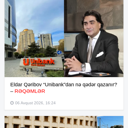
Eldar Qəribov “Unibank”dan nə qədər qazanır?
–
RƏQƏMLƏR
06 Avqust 2026, 16:24