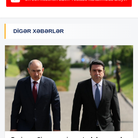
DIGƏR XƏBƏRLƏR