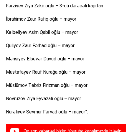
Fərziyev Ziya Zakir oğlu – 3-cü dərəcəli kapitan
İbrahimov Zaur Rafiq oğlu – mayor
Kəlbəliyev Asim Qabil oğlu – mayor
Quliyev Zaur Fərhad oğlu – mayor
Mənsiyev Elsevər Davud oğlu – mayor
Mustafayev Rauf Nurağa oğlu – mayor
Müslümov Təbriz Firizman oğlu – mayor
Novruzov Ziya Eyvazalı oğlu – mayor
Nurəliyev Seymur Fəryad oğlu – mayor”.
Ən son xəbərləri bizim Youtube kanalımızda izləyin