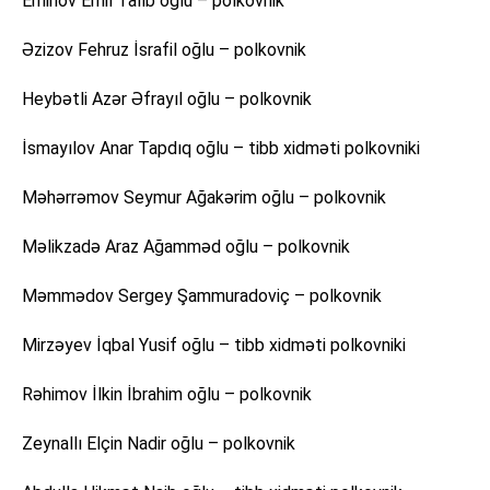
Eminov Emil Talıb oğlu – polkovnik
Əzizov Fehruz İsrafil oğlu – polkovnik
Heybətli Azər Əfrayıl oğlu – polkovnik
İsmayılov Anar Tapdıq oğlu – tibb xidməti polkovniki
Məhərrəmov Seymur Ağakərim oğlu – polkovnik
Məlikzadə Araz Ağamməd oğlu – polkovnik
Məmmədov Sergey Şammuradoviç – polkovnik
Mirzəyev İqbal Yusif oğlu – tibb xidməti polkovniki
Rəhimov İlkin İbrahim oğlu – polkovnik
Zeynallı Elçin Nadir oğlu – polkovnik