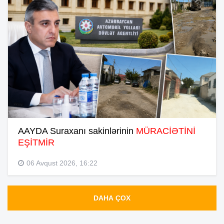
AAYDA Suraxanı sakinlərinin
MÜRACİƏTİNİ
EŞİTMİR
06 Avqust 2026, 16:22
DAHA ÇOX