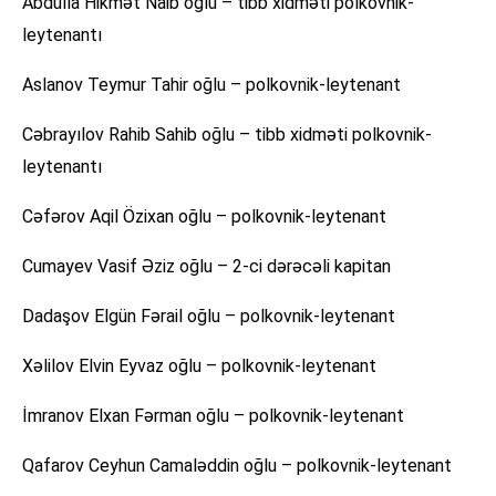
Abdulla Hikmət Naib oğlu – tibb xidməti polkovnik-
leytenantı
Aslanov Teymur Tahir oğlu – polkovnik-leytenant
Cəbrayılov Rahib Sahib oğlu – tibb xidməti polkovnik-
leytenantı
Cəfərov Aqil Özixan oğlu – polkovnik-leytenant
Cumayev Vasif Əziz oğlu – 2-ci dərəcəli kapitan
Dadaşov Elgün Fərail oğlu – polkovnik-leytenant
Xəlilov Elvin Eyvaz oğlu – polkovnik-leytenant
İmranov Elxan Fərman oğlu – polkovnik-leytenant
Qafarov Ceyhun Camaləddin oğlu – polkovnik-leytenant