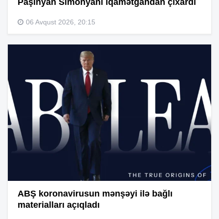
Paşinyan Simonyanı iqamətgahdan çıxardı
06 Avqust 2026, 20:15
ABŞ koronavirusun mənşəyi ilə bağlı
materialları açıqladı