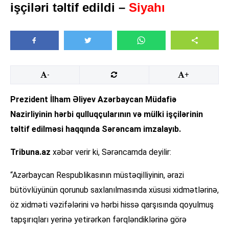
işçiləri təltif edildi –
Siyahı
-
+
Prezident İlham Əliyev Azərbaycan Müdafiə
Nazirliyinin hərbi qulluqçularının və mülki işçilərinin
təltif edilməsi haqqında Sərəncam imzalayıb.
Tribuna.az
xəbər verir ki, Sərəncamda deyilir:
“Azərbaycan Respublikasının müstəqilliyinin, ərazi
bütövlüyünün qorunub saxlanılmasında xüsusi xidmətlərinə,
öz xidməti vəzifələrini və hərbi hissə qarşısında qoyulmuş
tapşırıqları yerinə yetirərkən fərqləndiklərinə görə