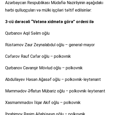
Azərbaycan Respublikası Müdafiə Nazirliyinin aşağıdakı
hərbi qulluqçuları və mülki işçiləri təltif edilsinlər:
3-cü dərəcəli “Vətənə xidmətə görə” ordeni ilə
Qurbanov Aqil Səlim oğlu
Rüstəmov Zaur Zeynalabdul oğlu – general-mayor
Cəfərov Rauf Cəfər oğlu – polkovnik
Qurbanov Cavanşir Mövlud oğlu – polkovnik
Abdullayev Həsən Ağasəf oğlu – polkovnik-leytenant
Məmmədov Əflatun Mübariz oğlu – polkovnik-leytenant
Xasməmmədov İlqar Akif oğlu – polkovnik
İbrahimov Rasim Ağahüseyn oğlu – polkovnik