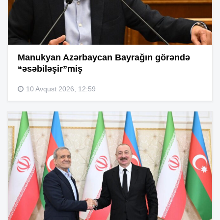
Manukyan Azərbaycan Bayrağın görəndə
“əsəbiləşir”miş
10 Avqust 2026, 12:59