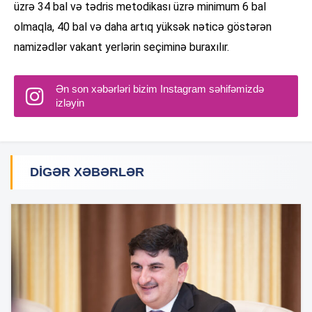
üzrə 34 bal və tədris metodikası üzrə minimum 6 bal
olmaqla, 40 bal və daha artıq yüksək nəticə göstərən
namizədlər vakant yerlərin seçiminə buraxılır.
Ən son xəbərləri bizim Instagram səhifəmizdə
izləyin
DIGƏR XƏBƏRLƏR