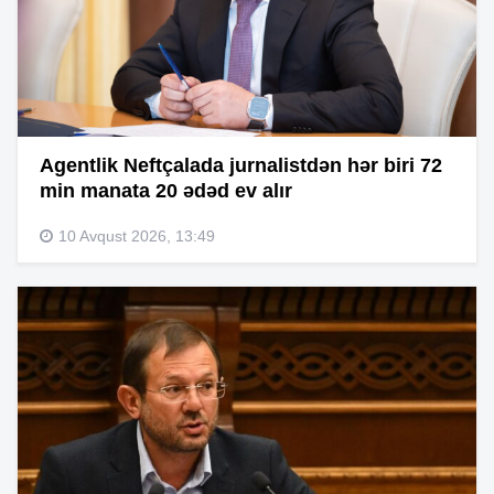
Agentlik Neftçalada jurnalistdən hər biri 72
min manata 20 ədəd ev alır
10 Avqust 2026, 13:49