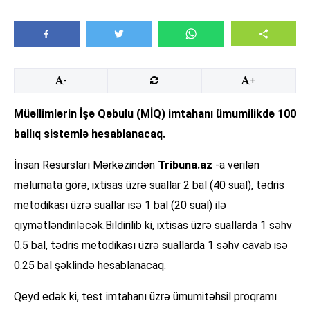
-
+
Müəllimlərin İşə Qəbulu (MİQ) imtahanı ümumilikdə 100
ballıq sistemlə hesablanacaq.
İnsan Resursları Mərkəzindən
Tribuna.az
-a verilən
məlumata görə, ixtisas üzrə suallar 2 bal (40 sual), tədris
metodikası üzrə suallar isə 1 bal (20 sual) ilə
qiymətləndiriləcək.Bildirilib ki, ixtisas üzrə suallarda 1 səhv
0.5 bal, tədris metodikası üzrə suallarda 1 səhv cavab isə
0.25 bal şəklində hesablanacaq.
Qeyd edək ki, test imtahanı üzrə ümumitəhsil proqramı