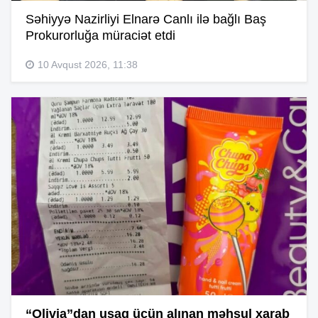
Səhiyyə Nazirliyi Elnarə Canlı ilə bağlı Baş
Prokurorluğa müraciət etdi
10 Avqust 2026, 11:38
“Olivia”dan uşaq üçün alınan məhsul xarab