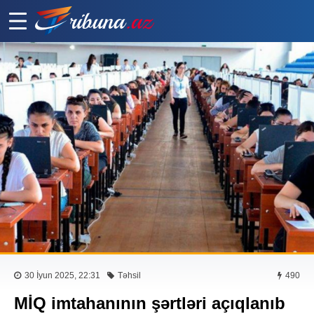
30 İyun 2025, 22:31
Təhsil
490
MİQ imtahanının şərtləri açıqlanıb