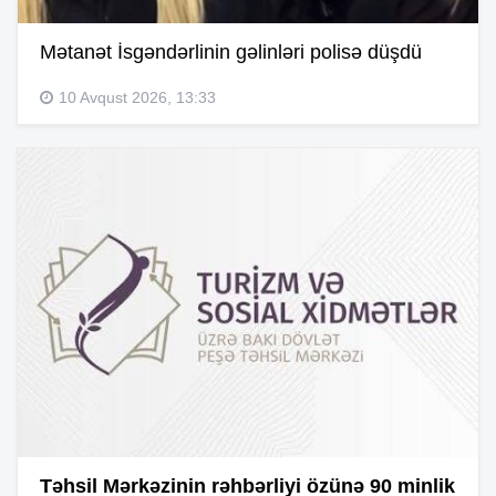
Mətanət İsgəndərlinin gəlinləri polisə düşdü
10 Avqust 2026, 13:33
Təhsil Mərkəzinin rəhbərliyi özünə 90 minlik