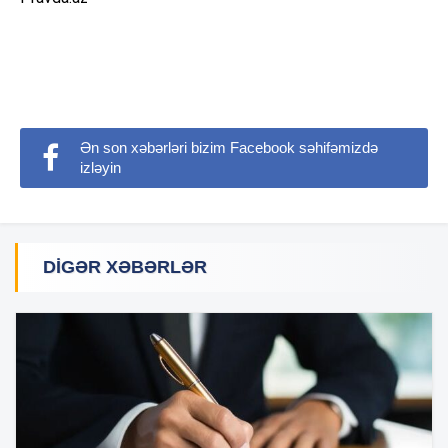
Ən son xəbərləri bizim Facebook səhifəmizdə
izləyin
DIGƏR XƏBƏRLƏR