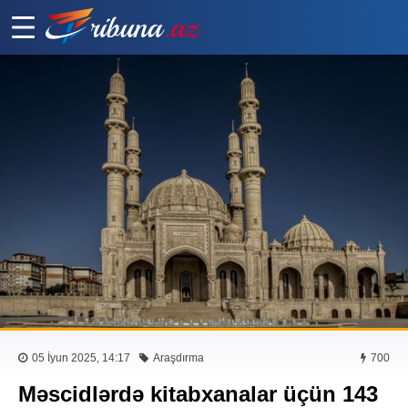
05 İyun 2025, 14:17
Araşdırma
700
Məscidlərdə kitabxanalar üçün 143