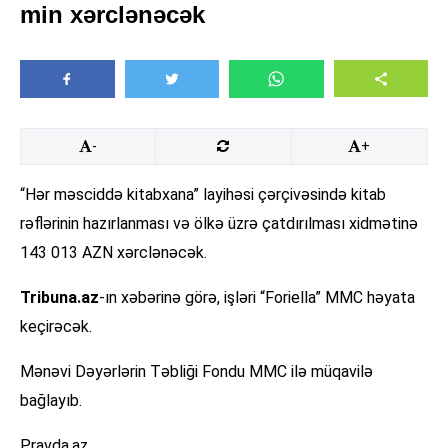
min xərclənəcək
-
+
“Hər məsciddə kitabxana” layihəsi çərçivəsində kitab
rəflərinin hazırlanması və ölkə üzrə çatdırılması xidmətinə
143 013 AZN xərclənəcək.
Tribuna.az
-ın xəbərinə görə, işləri “Foriella” MMC həyata
keçirəcək.
Mənəvi Dəyərlərin Təbliği Fondu MMC ilə müqavilə
bağlayıb.
Pravda.az