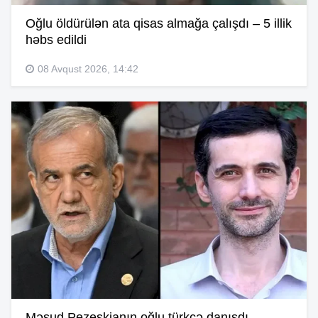
Oğlu öldürülən ata qisas almağa çalışdı – 5 illik
həbs edildi
08 Avqust 2026, 14:42
Məsud Pezeşkianın oğlu türkcə danışdı –