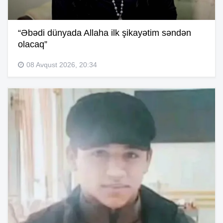
“Əbədi dünyada Allaha ilk şikayətim səndən
olacaq”
08 Avqust 2026, 20:34