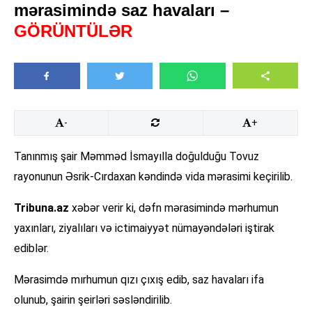
mərasimində saz havaları –
GÖRÜNTÜLƏR
-
+
Tanınmış şair Məmməd İsmayılla doğulduğu Tovuz
rayonunun Əsrik-Cırdaxan kəndində vida mərasimi keçirilib.
Tribuna.az
xəbər verir ki, dəfn mərasimində mərhumun
yaxınları, ziyalıları və ictimaiyyət nümayəndələri iştirak
ediblər.
Mərasimdə mırhumun qızı çıxış edib, saz havaları ifa
olunub, şairin şeirləri səsləndirilib.