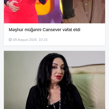
Məşhur müğənni Cansever vəfat etdi
09 Avqust 2026, 10:23