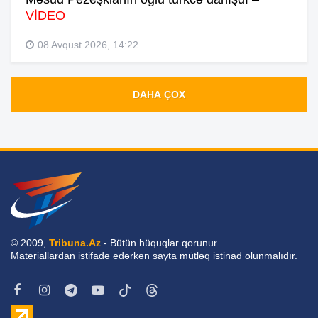
VİDEO
08 Avqust 2026, 14:22
DAHA ÇOX
© 2009,
Tribuna.Az
- Bütün hüquqlar qorunur.
Materiallardan istifadə edərkən sayta mütləq istinad olunmalıdır.