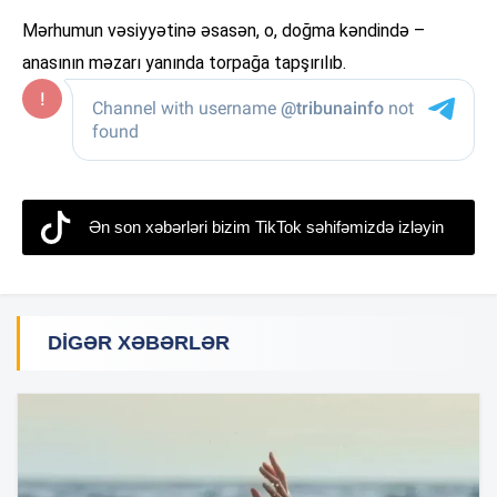
Mərhumun vəsiyyətinə əsasən, o, doğma kəndində –
anasının məzarı yanında torpağa tapşırılıb.
Ən son xəbərləri bizim TikTok səhifəmizdə izləyin
DIGƏR XƏBƏRLƏR