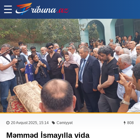
20 Avqust 2025, 15:14
Cəmiyyət
808
Məmməd İsmayılla vida