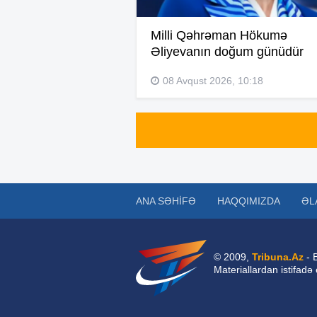
Milli Qəhrəman Hökumə
Əliyevanın doğum günüdür
08 Avqust 2026, 10:18
ANA SƏHIFƏ
HAQQIMIZDA
ƏL
© 2009,
Tribuna.Az
- 
Materiallardan istifadə