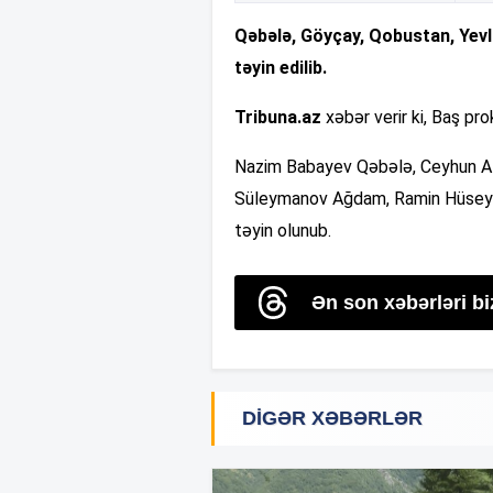
Qəbələ, Göyçay, Qobustan, Yev
təyin edilib.
Tribuna.az
xəbər verir ki, Baş pr
Nazim Babayev Qəbələ, Ceyhun A
Süleymanov Ağdam, Ramin Hüseyn
təyin olunub.
Ən son xəbərləri b
DIGƏR XƏBƏRLƏR