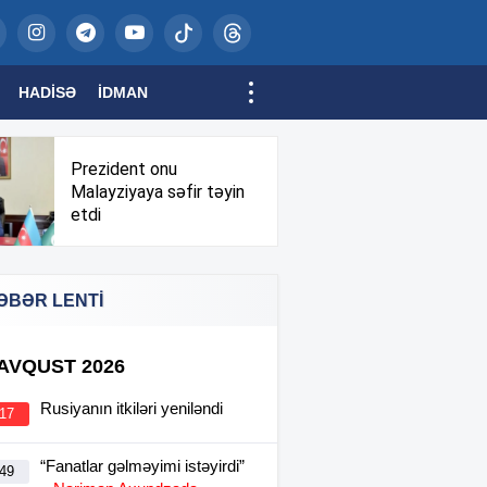
HADISƏ
İDMAN
Prezident onu
Malayziyaya səfir təyin
etdi
ƏBƏR LENTİ
 AVQUST 2026
Rusiyanın itkiləri yeniləndi
:17
“Fanatlar gəlməyimi istəyirdi”
:49