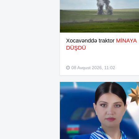
Xocavənddə traktor
MİNAYA
DÜŞDÜ
08 Avqust 2026, 11:02