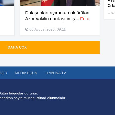
Azər
Orta
Dalaşanları ayırarkən öldürülən
02
17
Azər vəkilin qardaşı imiş –
Foto
08 Avqust 2026, 09:11
17
DAHA ÇOX
17
AQƏ
MEDIA ÜÇÜN
TRIBUNA TV
17
Bütün hüquqlar qorunur.
 edərkən sayta mütləq istinad olunmalıdır.
17