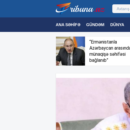
ANA SƏHIFƏ
GÜNDƏM
DÜNYA
MƏDƏNIYYƏT
MAQAZIN
TEXNOL
“Ermənistanla
Azərbaycan arasınd
münaqişə səhifəsi
bağlanıb”