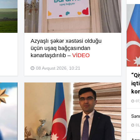
19
19
Azyaşlı şəkər xəstəsi olduğu
üçün uşaq bağçasından
kənarlaşdırılıb –
VİDEO
19
08 Avqust 2026, 10:21
“Qi
iqt
18
kom
07
18
Sənu
01
17