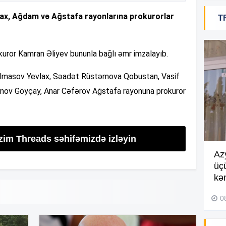
10
lax, Ağdam və Ağstafa rayonlarına prokurorlar
T
10
okuror Kamran Əliyev bununla bağlı əmr imzalayıb.
lmasov Yevlax, Səadət Rüstəmova Qobustan, Vasif
10
ov Göyçay, Anar Cəfərov Ağstafa rayonuna prokuror
09
izim Threads səhifəmizdə izləyin
09
Göyçayda məktəb binası
Az
acınacaqlı durumda –
VİDEO
üç
kən
04 Avqust 2026, 20:48
09
0