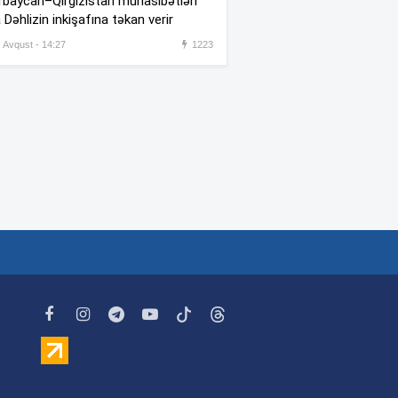
baycan–Qırğızıstan münasibətləri
oxuma, nə məcburdur”
 Dəhlizin inkişafına təkan verir
Kiberpolis əməliyyat keçirdi:
, Avqust - 14:27
1223
:54
Xarici saytları ələ keçirən
şəxslər tutuldu (VİDEO)
Prokurorluq həbs edilən rəislə
:52
bağlı məlumat yaydı
Rəşad Dağlı ilə bağlı SON
:48
DƏQİQƏ AÇIQLAMASI –
Azadlığa çıxır?
“Qiymətləndirmə sektoru
:41
iqtisadi islahatların mühüm
komponentidir”
Metrodakı təmirin kirayə
:11
bazarına təsiri –
Hansı
ərazilərdə qiymətlər artacaq?