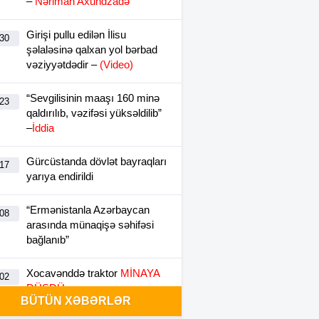
–
Nəriman Axundzadə
Girişi pullu edilən İlisu
:30
şəlaləsinə qalxan yol bərbad
vəziyyətdədir –
(Video)
“Sevgilisinin maaşı 160 minə
:23
qaldırılıb, vəzifəsi yüksəldilib”
–
İddia
Gürcüstanda dövlət bayraqları
:17
yarıya endirildi
“Ermənistanla Azərbaycan
:08
arasında münaqişə səhifəsi
bağlanıb”
Xocavənddə traktor
MİNAYA
:02
DÜŞDÜ
BÜTÜN XƏBƏRLƏR