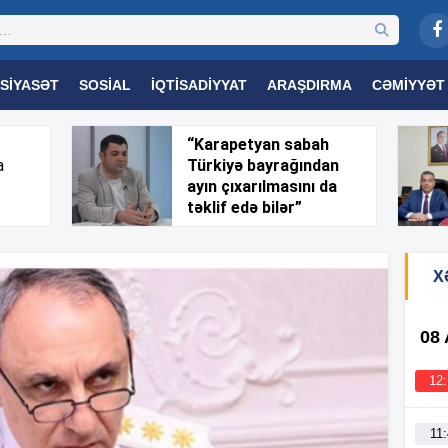
SIYASƏT
SOSIAL
İQTISADIYYAT
ARAŞDIRMA
CƏMIYYƏT
OGIYA
TƏHSIL
SAĞLAMLIQ
MARAQLI
TRIBUNA TV
“Karapetyan sabah
a
Türkiyə bayrağından
ayın çıxarılmasını da
təklif edə bilər”
X
08
12
11