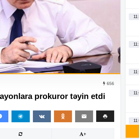
11
11
11
656
11
ayonlara prokuror təyin etdi
11
+