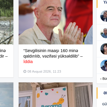
Y
07
20
20
sinə
“Sevgilisinin maaşı 160 minə
20
ir –
qaldırılıb, vəzifəsi yüksəldilib” –
İddia
19
08 Avqust 2026, 11:23
› Bü
19
Ə
19
GÜ