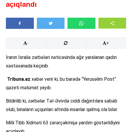
açıqlandı
-
+
İranın İsrailə zərbələri nəticəsində ağır yaralanan qadın
xəstəxanada keçinib.
Tribuna.az
xəbər verir ki, bu barədə “Yerusəlim Post”
qəzeti məlumat yayıb.
Bildirilib ki, zərbələr Təl-Əvivdə ciddi dağıntılara səbəb
olub, binaların uçqunları altında insanlar qalmış ola bilər.
Milli Tibb Xidməti 63 zərərçəkmişə yardım göstərildiyini
açıqlayıb.