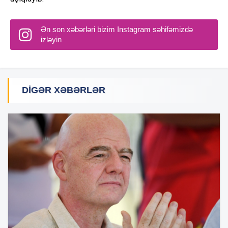
Ən son xəbərləri bizim Instagram səhifəmizdə
izləyin
DIGƏR XƏBƏRLƏR