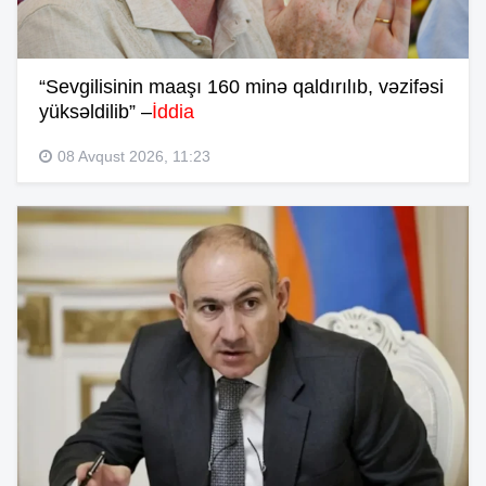
“Sevgilisinin maaşı 160 minə qaldırılıb, vəzifəsi
yüksəldilib” –
İddia
08 Avqust 2026, 11:23