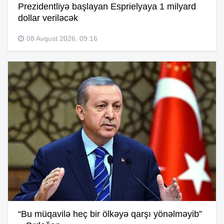
Prezidentliyə başlayan Esprielyaya 1 milyard
dollar veriləcək
08 Avqust 2026, 09:16
“Bu müqavilə heç bir ölkəyə qarşı yönəlməyib”