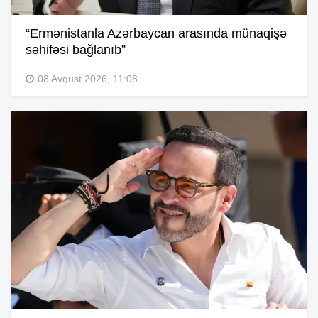
“Ermənistanla Azərbaycan arasında münaqişə
səhifəsi bağlanıb”
08 Avqust 2026, 11:08