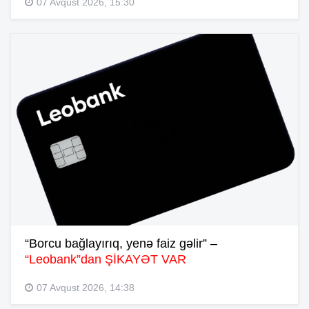
07 Avqust 2026, 15:30
“Borcu bağlayırıq, yenə faiz gəlir” –
“Leobank”dan ŞİKAYƏT VAR
07 Avqust 2026, 14:38