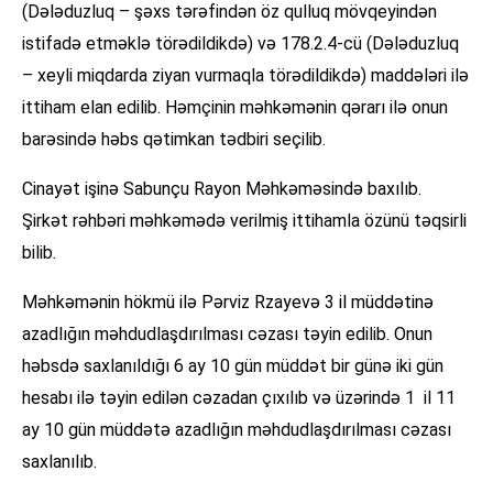
(Dələduzluq – şəxs tərəfindən öz qulluq mövqeyindən
istifadə etməklə törədildikdə) və 178.2.4-cü (Dələduzluq
– xeyli miqdarda ziyan vurmaqla törədildikdə) maddələri ilə
ittiham elan edilib. Həmçinin məhkəmənin qərarı ilə onun
barəsində həbs qətimkan tədbiri seçilib.
Cinayət işinə Sabunçu Rayon Məhkəməsində baxılıb.
Şirkət rəhbəri məhkəmədə verilmiş ittihamla özünü təqsirli
bilib.
Məhkəmənin hökmü ilə Pərviz Rzayevə 3 il müddətinə
azadlığın məhdudlaşdırılması cəzası təyin edilib. Onun
həbsdə saxlanıldığı 6 ay 10 gün müddət bir günə iki gün
hesabı ilə təyin edilən cəzadan çıxılıb və üzərində 1 il 11
ay 10 gün müddətə azadlığın məhdudlaşdırılması cəzası
saxlanılıb.