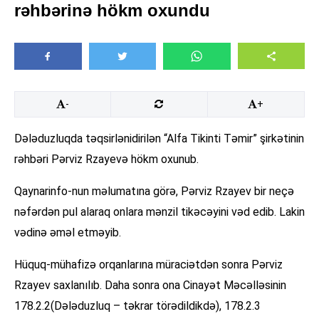
rəhbərinə hökm oxundu
-
+
Dələduzluqda təqsirlənidirilən “Alfa Tikinti Təmir” şirkətinin
rəhbəri Pərviz Rzayevə hökm oxunub.
Qaynarinfo-nun məlumatına görə, Pərviz Rzayev bir neçə
nəfərdən pul alaraq onlara mənzil tikəcəyini vəd edib. Lakin
vədinə əməl etməyib.
Hüquq-mühafizə orqanlarına müraciətdən sonra Pərviz
Rzayev saxlanılıb. Daha sonra ona Cinayət Məcəlləsinin
178.2.2(Dələduzluq – təkrar törədildikdə), 178.2.3