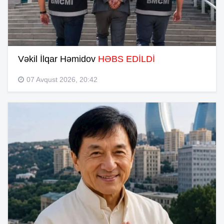
Vəkil İlqar Həmidov
HƏBS EDİLDİ
07 Avqust 2026, 20:42