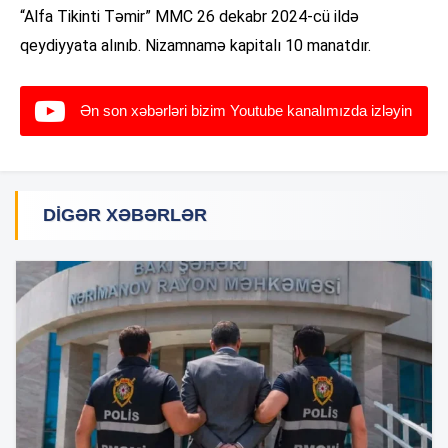
“Alfa Tikinti Təmir” MMC 26 dekabr 2024-cü ildə
qeydiyyata alınıb. Nizamnamə kapitalı 10 manatdır.
Ən son xəbərləri bizim Youtube kanalımızda izləyin
DIGƏR XƏBƏRLƏR