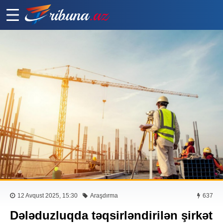
12 Avqust 2025, 15:30
Araşdırma
637
Dələduzluqda təqsirləndirilən şirkət