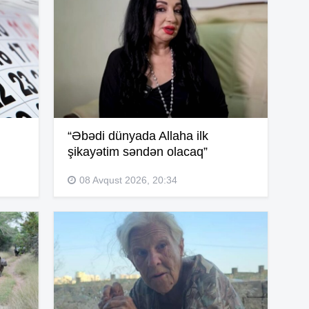
14
14
14
“Əbədi dünyada Allaha ilk
şikayətim səndən olacaq”
14
08 Avqust 2026, 20:34
14
13
13