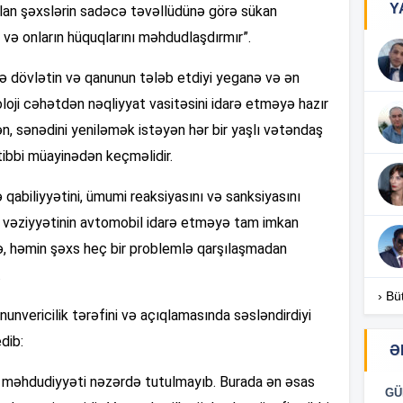
Y
 olan şəxslərin sadəcə təvəllüdünə görə sükan
və onların hüquqlarını məhdudlaşdırmır”.
18
ə dövlətin və qanunun tələb etdiyi yeganə və ən
oloji cəhətdən nəqliyyat vasitəsini idarə etməyə hazır
18
n, sənədini yeniləmək istəyən hər bir yaşlı vətəndaş
ibbi müayinədən keçməlidir.
18
qabiliyyətini, ümumi reaksiyasını və sanksiyasını
 vəziyyətinin avtomobil idarə etməyə tam imkan
ə, həmin şəxs heç bir problemlə qarşılaşmadan
17
.
› Bü
nvericilik tərəfini və açıqlamasında səsləndirdiyi
17
edib:
Ə
aş məhdudiyyəti nəzərdə tutulmayıb. Burada ən əsas
GÜ