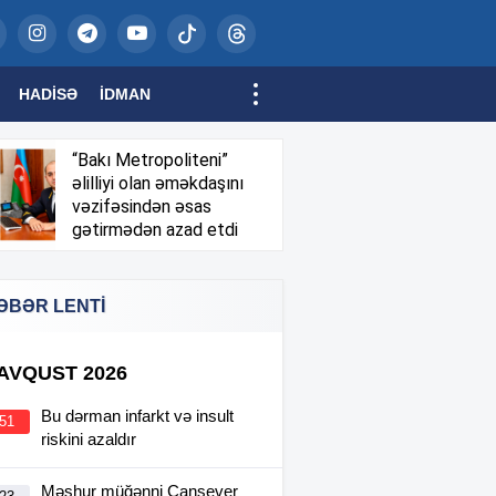
HADISƏ
İDMAN
“Bakı Metropoliteni”
əlilliyi olan əməkdaşını
vəzifəsindən əsas
gətirmədən azad etdi
ƏBƏR LENTİ
 AVQUST 2026
Bu dərman infarkt və insult
:51
riskini azaldır
Məşhur müğənni Cansever