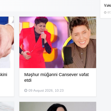
Vəki
07
15
15
14
kini
Məşhur müğənni Cansever vəfat
14
etdi
09 Avqust 2026, 10:23
14