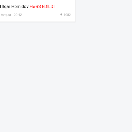
əməkdaşını vəzifəsindən
l İlqar Həmidov
HƏBS EDİLDİ
əsas gətirmədən azad etdi
, Avqust - 20:42
1082
Azərbaycandan sonra Türkiyə
:31
də məhdudiyyətləri qaldırdı
Messinin atası vəfat etdi
:30
“Prezident İlham Əliyev
:45
müharibəni qazandı, eyni
zamanda sülhü də qazandı” –
Hikmət Hacıyev
Bəzi yerlərdə 41 dərəcə isti
:44
olacaq –
XƏBƏRDARLIQ
Oğlu öldürülən ata qisas
:42
almağa çalışdı – 5 illik həbs
edildi