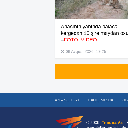
Anasının yanında balaca
kərgədan 10 şirə meydan ox
–
FOTO, VİDEO
08 Avqust 2026, 19:25
ANA SƏHIFƏ
HAQQIMIZDA
ƏL
© 2009,
Tribuna.Az
- 
Materiallardan istifadə