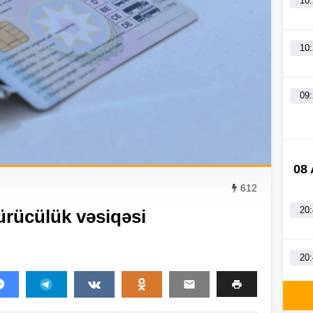
10
10
09
08
612
20
ürücülük vəsiqəsi
20