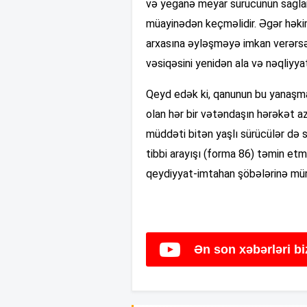
və yeganə meyar sürücünün sağlam
müayinədən keçməlidir. Əgər həkim
arxasına əyləşməyə imkan verərsə,
vəsiqəsini yenidən ala və nəqliyyat
Qeyd edək ki, qanunun bu yanaşmas
olan hər bir vətəndaşın hərəkət az
müddəti bitən yaşlı sürücülər də sə
tibbi arayışı (forma 86) təmin et
qeydiyyat-imtahan şöbələrinə müra
Ən son xəbərləri b