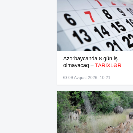
Azərbaycanda 8 gün iş
olmayacaq –
TARİXLƏR
09 Avqust 2026, 10:21