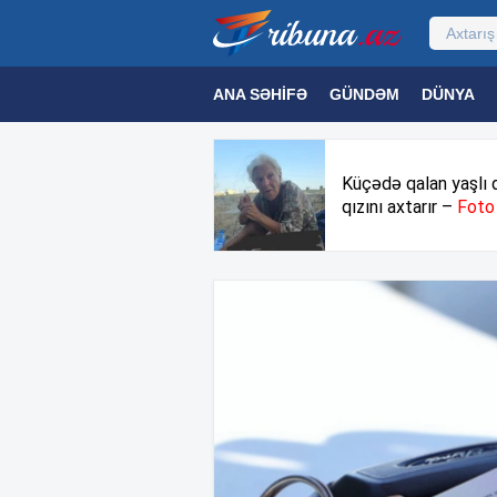
ANA SƏHIFƏ
GÜNDƏM
DÜNYA
MƏDƏNIYYƏT
MAQAZIN
TEXNOL
Küçədə qalan yaşlı 
qızını axtarır –
Foto