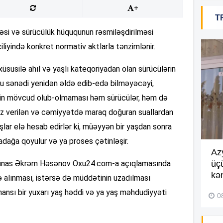
20
+
T
məsi və sürücülük hüququnun rəsmiləşdirilməsi
liyində konkret normativ aktlarla tənzimlənir.
20
üsusilə ahıl və yaşlı kateqoriyadan olan sürücülərin
bu sənədi yenidən əldə edib-edə bilməyəcəyi,
20
inin mövcud olub-olmaması həm sürücülər, həm də
tez verilən və cəmiyyətdə maraq doğuran suallardan
şlar elə hesab edirlər ki, müəyyən bir yaşdan sonra
20
dağa qoyulur və ya proses çətinləşir.
Göyçayda məktəb binası
Az
qşünas Əkrəm Həsənov Oxu24.com-a açıqlamasında
acınacaqlı durumda –
VİDEO
üç
20
kən
fə alınması, istərsə də müddətinin uzadılması
04 Avqust 2026, 20:48
ansı bir yuxarı yaş həddi və ya yaş məhdudiyyəti
0
19