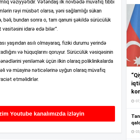
lıq vəziyyətidir. Vətəndaş ilk növbədə müvafiq tibbi
17
lərin rəyi müsbət olarsa, yəni sağlamlığı sükan
 bəli, bundan sonra o, tam qanuni şəkildə sürücülük
17
 vasitəsini idarə edə bilər”.
ı yaşından asılı olmayaraq, fiziki durumu yerində
adlığını və hüquqlarını qoruyur. Sürücülük vəsiqəsinin
17
nədlərini yeniləmək üçün ilkin olaraq poliklinikalarda
məli və müayinə nəticələrinə uyğun olaraq müvafiq
“Qi
ciət etməlidirlər.
16
iqt
kom
07
16
izim Youtube kanalımızda izləyin
Tan
qal
03
16