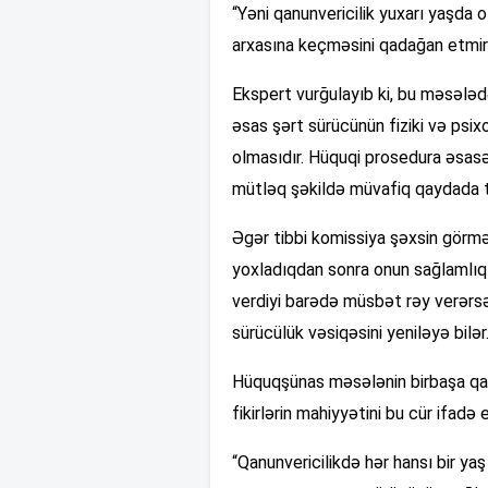
“Yəni qanunvericilik yuxarı yaşda
arxasına keçməsini qadağan etmir 
Ekspert vurğulayıb ki, bu məsələd
əsas şərt sürücünün fiziki və psix
olmasıdır. Hüquqi prosedura əsasə
mütləq şəkildə müvafiq qaydada t
Əgər tibbi komissiya şəxsin görmə 
yoxladıqdan sonra onun sağlamlıq
verdiyi barədə müsbət rəy verərs
sürücülük vəsiqəsini yeniləyə bilər
Hüquqşünas məsələnin birbaşa qanu
fikirlərin mahiyyətini bu cür ifadə 
“Qanunvericilikdə hər hansı bir y