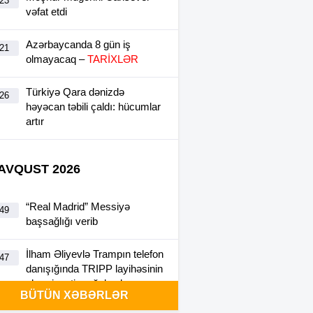
:23
vəfat etdi
Azərbaycanda 8 gün iş
:21
olmayacaq –
TARİXLƏR
Türkiyə Qara dənizdə
:26
həyəcan təbili çaldı: hücumlar
artır
 AVQUST 2026
“Real Madrid” Messiyə
:49
başsağlığı verib
İlham Əliyevlə Trampın telefon
:47
danışığında TRIPP layihəsinin
əhəmiyyəti vurğulanıb
BÜTÜN XƏBƏRLƏR