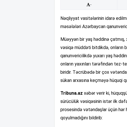
-
Nəqliyyat vasitələrinin idarə edil
məsələləri Azərbaycan qanunverici
Müəyyən bir yaş həddinə çatmış, x
vəsiqə müddəti bitdikdə, onların 
qanunvericilikdə yuxarı yaş hədd
onların yaxınları tərəfindən tez-
biridir. Təcrübədə bir çox vətənda
sükan arxasına keçməyə hüquqi qa
Tribuna.az
xəbər verir ki, hüqu
sürücülük vəsiqəsinin istər ilk də
prosesində vətəndaşlar üçün hər h
qoyulmadığını bildirib: