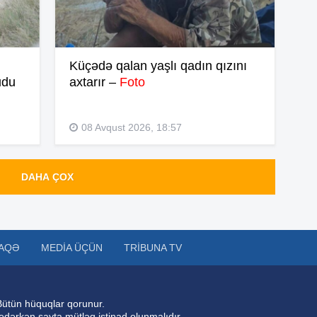
13
Küçədə qalan yaşlı qadın qızını
udu
axtarır –
Foto
12
08 Avqust 2026, 18:57
12
DAHA ÇOX
12
AQƏ
MEDIA ÜÇÜN
TRIBUNA TV
12
Bütün hüquqlar qorunur.
11
 edərkən sayta mütləq istinad olunmalıdır.