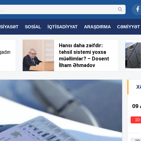
SIYASƏT
SOSIAL
İQTISADIYYAT
ARAŞDIRMA
CƏMIYYƏT
OGIYA
TƏHSIL
SAĞLAMLIQ
MARAQLI
TRIBUNA TV
Hansı daha zəifdir:
qadın
təhsil sistemi yoxsa
müəllimlər? – Dosent
İlham Əhmədov
X
09
10