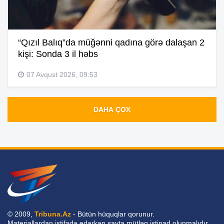
“Qızıl Balıq”da müğənni qadına görə dalaşan 2
kişi: Sonda 3 il həbs
07 Avqust 2026, 09:53
DAHA ÇOX
© 2009,
Tribuna.Az
- Bütün hüquqlar qorunur.
Materiallardan istifadə edərkən sayta mütləq istinad olunmalıdır.