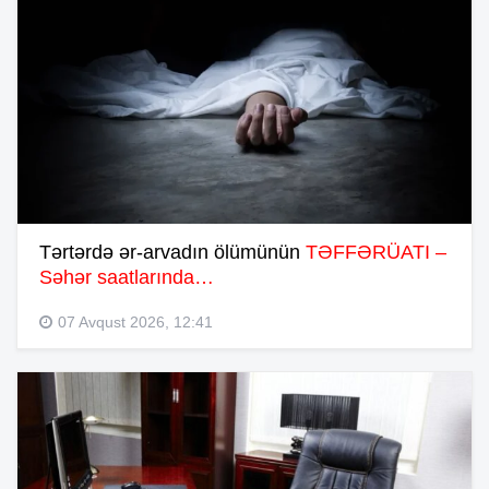
Tərtərdə ər-arvadın ölümünün
TƏFFƏRÜATI –
Səhər saatlarında…
07 Avqust 2026, 12:41