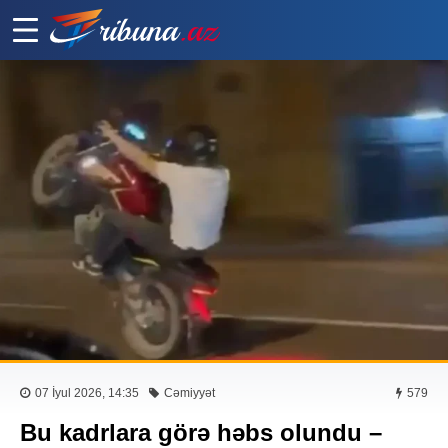
07 İyul 2026, 14:35
Cəmiyyət
579
Bu kadrlara görə həbs olundu –