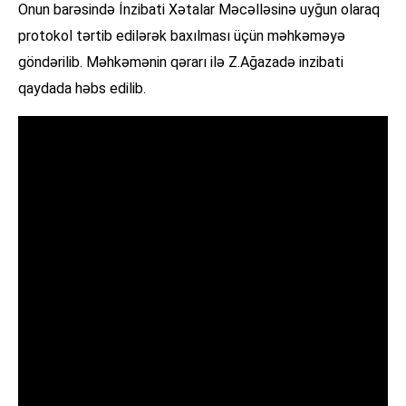
Onun barəsində İnzibati Xətalar Məcəlləsinə uyğun olaraq
protokol tərtib edilərək baxılması üçün məhkəməyə
göndərilib. Məhkəmənin qərarı ilə Z.Ağazadə inzibati
qaydada həbs edilib.