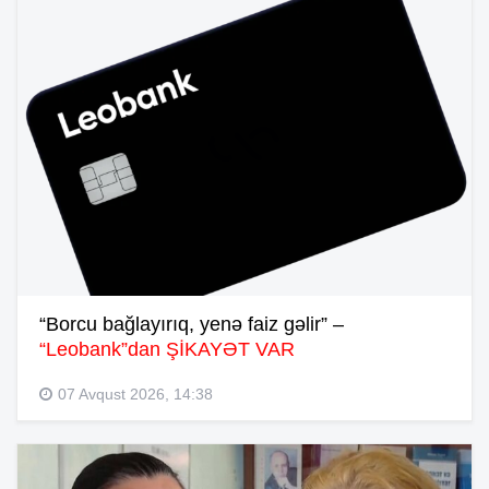
“Borcu bağlayırıq, yenə faiz gəlir” –
“Leobank”dan ŞİKAYƏT VAR
07 Avqust 2026, 14:38