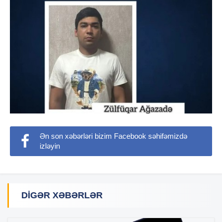
Ən son xəbərləri bizim Facebook səhifəmizdə
izləyin
DIGƏR XƏBƏRLƏR