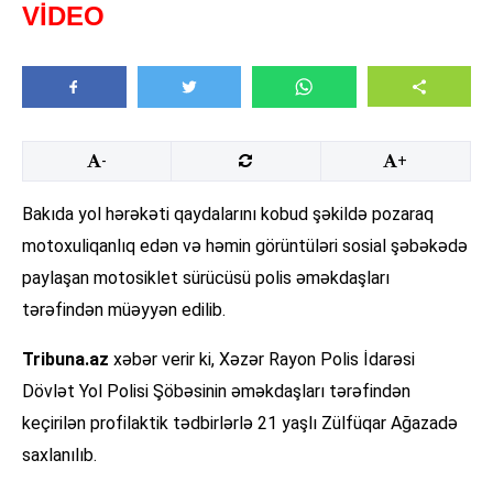
VİDEO
-
+
Bakıda yol hərəkəti qaydalarını kobud şəkildə pozaraq
motoxuliqanlıq edən və həmin görüntüləri sosial şəbəkədə
paylaşan motosiklet sürücüsü polis əməkdaşları
tərəfindən müəyyən edilib.
Tribuna.az
xəbər verir ki, Xəzər Rayon Polis İdarəsi
Dövlət Yol Polisi Şöbəsinin əməkdaşları tərəfindən
keçirilən profilaktik tədbirlərlə 21 yaşlı Zülfüqar Ağazadə
saxlanılıb.