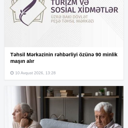
Təhsil Mərkəzinin rəhbərliyi özünə 90 minlik
maşın alır
10 Avqust 2026, 13:28