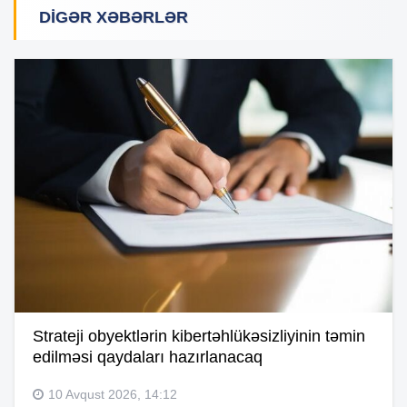
DIGƏR XƏBƏRLƏR
Strateji obyektlərin kibertəhlükəsizliyinin təmin
edilməsi qaydaları hazırlanacaq
10 Avqust 2026, 14:12