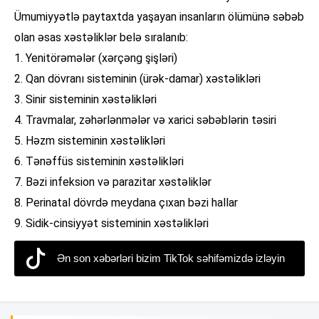
Ümumiyyətlə paytaxtda yaşayan insanların ölümünə səbəb
olan əsas xəstəliklər belə sıralanıb:
1. Yenitörəmələr (xərçəng şişləri)
2. Qan dövranı sisteminin (ürək-damar) xəstəlikləri
3. Sinir sisteminin xəstəlikləri
4. Travmalar, zəhərlənmələr və xarici səbəblərin təsiri
5. Həzm sisteminin xəstəlikləri
6. Tənəffüs sisteminin xəstəlikləri
7. Bəzi infeksion və parazitar xəstəliklər
8. Perinatal dövrdə meydana çıxan bəzi hallar
9. Sidik-cinsiyyət sisteminin xəstəlikləri
Ən son xəbərləri bizim TikTok səhifəmizdə izləyin