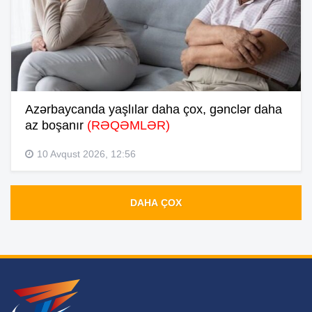
Azərbaycanda yaşlılar daha çox, gənclər daha
az boşanır
(RƏQƏMLƏR)
10 Avqust 2026, 12:56
DAHA ÇOX