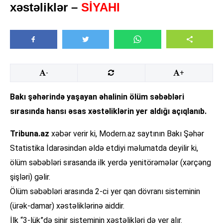
xəstəliklər –
SİYAHI
-
+
Bakı şəhərində yaşayan əhalinin ölüm səbəbləri
sırasında hansı əsas xəstəliklərin yer aldığı açıqlanıb.
Tribuna.az
xəbər verir ki, Modern.az saytının Bakı Şəhər
Statistika İdarəsindən əldə etdiyi məlumatda deyilir ki,
ölüm səbəbləri sırasanda ilk yerdə yenitörəmələr (xərçəng
şişləri) gəlir.
Ölüm səbəbləri arasında 2-ci yer qan dövranı sisteminin
(ürək-damar) xəstəliklərinə aiddir.
İlk “3-lük”də sinir sisteminin xəstəlikləri də yer alır.