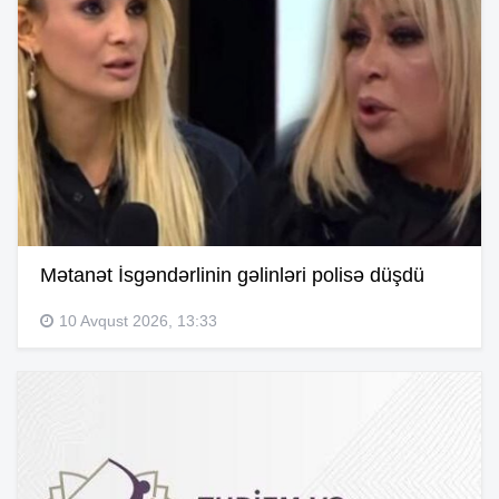
Mətanət İsgəndərlinin gəlinləri polisə düşdü
10 Avqust 2026, 13:33