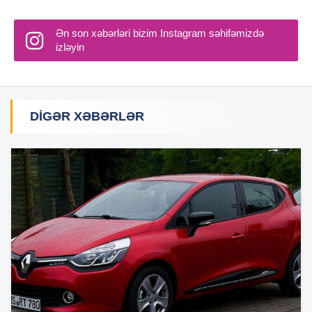
Ən son xəbərləri bizim Instagram səhifəmizdə
izləyin
DIGƏR XƏBƏRLƏR