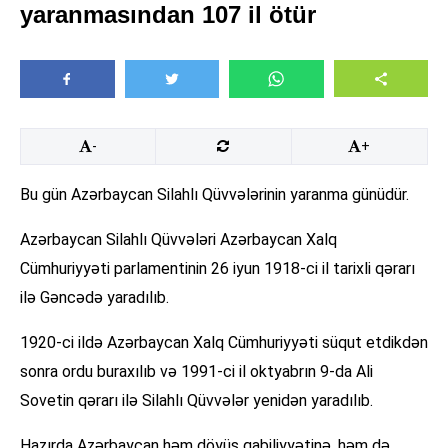
yaranmasından 107 il ötür
-
+
Bu gün Azərbaycan Silahlı Qüvvələrinin yaranma günüdür.
Azərbaycan Silahlı Qüvvələri Azərbaycan Xalq
Cümhuriyyəti parlamentinin 26 iyun 1918-ci il tarixli qərarı
ilə Gəncədə yaradılıb.
1920-ci ildə Azərbaycan Xalq Cümhuriyyəti süqut etdikdən
sonra ordu buraxılıb və 1991-ci il oktyabrın 9-da Ali
Sovetin qərarı ilə Silahlı Qüvvələr yenidən yaradılıb.
Hazırda Azərbaycan həm döyüş qabiliyyətinə, həm də