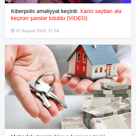
Kiberpolis əməliyyat keçirdi:
Xarici saytları ələ
keçirən şəxslər tutuldu (VİDEO)
07 Avqust 2026, 17:54