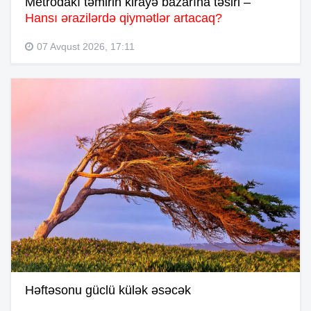
Metrodakı təmirin kirayə bazarına təsiri –
Hansı ərazilərdə qiymətlər artacaq?
07 Avqust 2026, 17:11
Həftəsonu güclü külək əsəcək