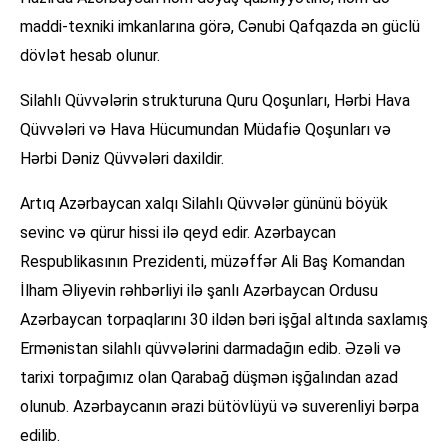
maddi-texniki imkanlarına görə, Cənubi Qafqazda ən güclü
dövlət hesab olunur.
Silahlı Qüvvələrin strukturuna Quru Qoşunları, Hərbi Hava
Qüvvələri və Hava Hücumundan Müdafiə Qoşunları və
Hərbi Dəniz Qüvvələri daxildir.
Artıq Azərbaycan xalqı Silahlı Qüvvələr gününü böyük
sevinc və qürur hissi ilə qeyd edir. Azərbaycan
Respublikasının Prezidenti, müzəffər Ali Baş Komandan
İlham Əliyevin rəhbərliyi ilə şanlı Azərbaycan Ordusu
Azərbaycan torpaqlarını 30 ildən bəri işğal altında saxlamış
Ermənistan silahlı qüvvələrini darmadağın edib. Əzəli və
tarixi torpağımız olan Qarabağ düşmən işğalından azad
olunub. Azərbaycanın ərazi bütövlüyü və suverenliyi bərpa
edilib.