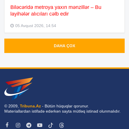
Biləcəridə metroya yaxın mənzillər – Bu
layihələr alıcıları cəlb edir
05 Avqust 2026, 14:54
DAHA ÇOX
© 2009,
Tribuna.Az
- Bütün hüquqlar qorunur.
Materiallardan istifadə edərkən sayta mütləq istinad olunmalıdır.