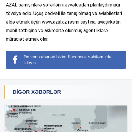
AZAL sərnişinlərə səfərlərini əvvəlcədən planlaşdırmağı
tövsiyə edib. Uçuş cədvəli ilə tanış olmaq və aviabiletləri
əldə etmək üçün www.azal.az rəsmi saytına, aviaşirkətin
mobil tətbiqinə və akkreditə olunmuş agentliklərə
müraciət etmək olar.
Ən son xəbərləri bizim Facebook səhifəmizdə
izləyin
DIGƏR XƏBƏRLƏR