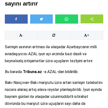
sayını artırır
-
+
Sərnişin axınının artması ilə əlaqədar Azərbaycanın milli
aviadaşıyıcısı AZAL iyun ayı ərzində bəzi daxili və
beynəlxalq istiqamətlər üzrə uçuşların tezliyini artırır.
Bu barədə
Tribuna.az
-a AZAL-dan bildirilib.
Bakı-Naxçıvan-Bakı marşrutu üzrə artan sərnişin tələbatını
nəzərə alaraq artıq əlavə reyslər planlaşdırılıb. İyun ayında
bayram günləri ilə əlaqədar uzunmüddətli istirahət
dövründə bu marşrut üzrə uçuşların sayı daha da