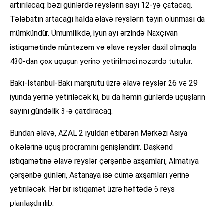
artırılacaq: bəzi günlərdə reyslərin sayı 12-yə çatacaq.
Tələbatın artacağı halda əlavə reyslərin təyin olunması da
mümkündür. Ümumilikdə, iyun ayı ərzində Naxçıvan
istiqamətində müntəzəm və əlavə reyslər daxil olmaqla
430-dan çox uçuşun yerinə yetirilməsi nəzərdə tutulur.
Bakı-İstanbul-Bakı marşrutu üzrə əlavə reyslər 26 və 29
iyunda yerinə yetiriləcək ki, bu da həmin günlərdə uçuşların
sayını gündəlik 3-ə çatdıracaq.
Bundan əlavə, AZAL 2 iyuldan etibarən Mərkəzi Asiya
ölkələrinə uçuş proqramını genişləndirir. Daşkənd
istiqamətinə əlavə reyslər çərşənbə axşamları, Almatıya
çərşənbə günləri, Astanaya isə cümə axşamları yerinə
yetiriləcək. Hər bir istiqamət üzrə həftədə 6 reys
planlaşdırılıb.