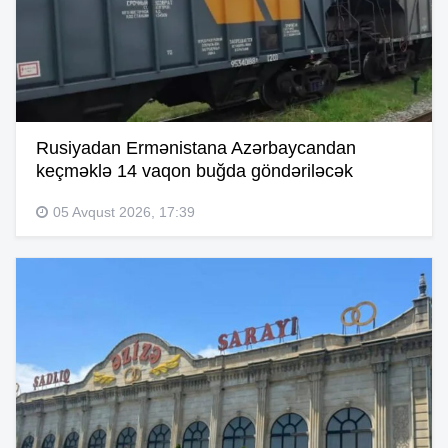
Rusiyadan Ermənistana Azərbaycandan
keçməklə 14 vaqon buğda göndəriləcək
05 Avqust 2026, 17:39