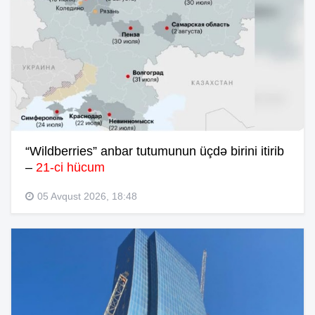
“Wildberries” anbar tutumunun üçdə birini itirib
–
21-ci hücum
05 Avqust 2026, 18:48