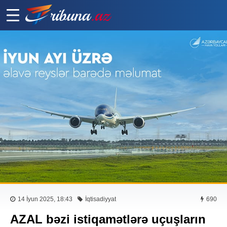
14 İyun 2025, 18:43
İqtisadiyyat
690
AZAL bəzi istiqamətlərə uçuşların