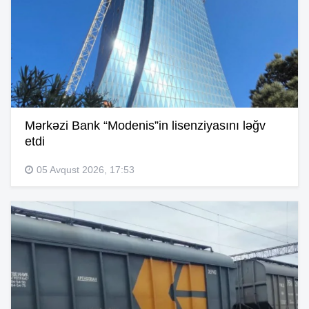
Mərkəzi Bank “Modenis”in lisenziyasını ləğv
etdi
05 Avqust 2026, 17:53