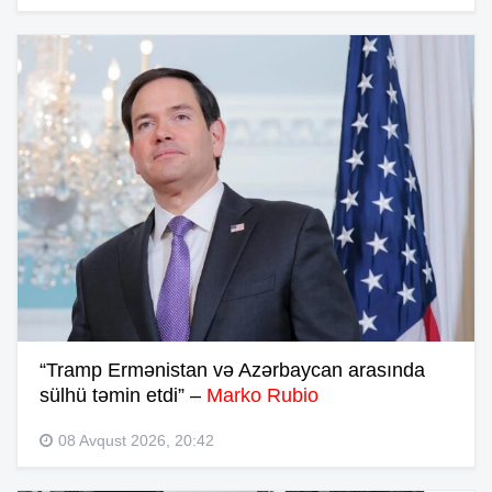
“Tramp Ermənistan və Azərbaycan arasında
sülhü təmin etdi” –
Marko Rubio
08 Avqust 2026, 20:42