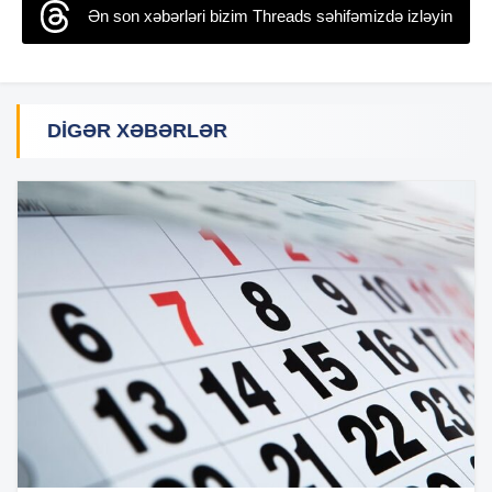
Ən son xəbərləri bizim Threads səhifəmizdə izləyin
DIGƏR XƏBƏRLƏR