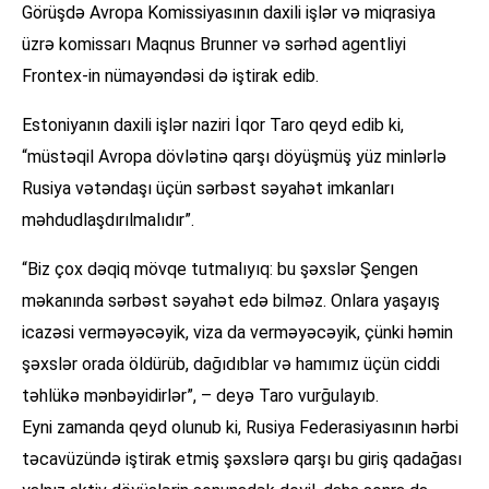
Görüşdə Avropa Komissiyasının daxili işlər və miqrasiya
üzrə komissarı Maqnus Brunner və sərhəd agentliyi
Frontex-in nümayəndəsi də iştirak edib.
Estoniyanın daxili işlər naziri İqor Taro qeyd edib ki,
“müstəqil Avropa dövlətinə qarşı döyüşmüş yüz minlərlə
Rusiya vətəndaşı üçün sərbəst səyahət imkanları
məhdudlaşdırılmalıdır”.
“Biz çox dəqiq mövqe tutmalıyıq: bu şəxslər Şengen
məkanında sərbəst səyahət edə bilməz. Onlara yaşayış
icazəsi verməyəcəyik, viza da verməyəcəyik, çünki həmin
şəxslər orada öldürüb, dağıdıblar və hamımız üçün ciddi
təhlükə mənbəyidirlər”, – deyə Taro vurğulayıb.
Eyni zamanda qeyd olunub ki, Rusiya Federasiyasının hərbi
təcavüzündə iştirak etmiş şəxslərə qarşı bu giriş qadağası