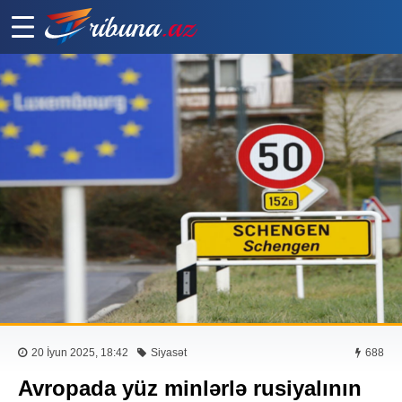
20 İyun 2025, 18:42
Siyasət
688
Avropada yüz minlərlə rusiyalının