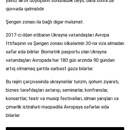
yalnız aktiv döyüşlərin sonunadək deyil, daha sonra da
qüvvədə qalmalıdır.
Şengen zonası ilə bağlı digər məlumat:
2017-ci ildən etibarən Ukrayna vətəndaşları Avropa
İttifaqının və Şengen zonası ölkələrinin 30-na viza almadan
səfər edə bilirlər. Biometrik pasportu olan Ukrayna
vətəndaşları Avropada hər 180 gün ərzində 90 gündən
artıq olmamaq şərtilə sərbəst gəzə bilərlər.
Bu rejim çərçivəsində ukraynalılar turizm, qohum ziyarəti,
biznes tərəfdaşları axtarışı, seminarlar, konfranslar,
konsertlər, teatr və musiqi festivalları, idman yarışları və
çimərlik istirahəti məqsədilə Avropaya səfərlər edə
bilərlər.