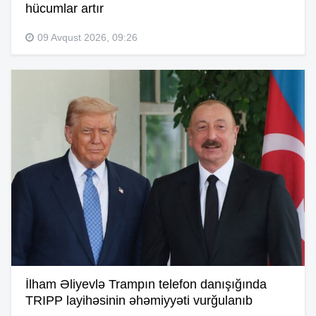
hücumlar artır
09 Avqust 2026, 09:26
İlham Əliyevlə Trampın telefon danışığında
TRIPP layihəsinin əhəmiyyəti vurğulanıb