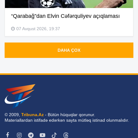
“Qarabağ”dan Elvin Cəfərquliyev açıqlaması
07 Avqust 2026, 19:37
DAHA ÇOX
© 2009,
Tribuna.Az
- Bütün hüquqlar qorunur.
Materiallardan istifadə edərkən sayta mütləq istinad olunmalıdır.