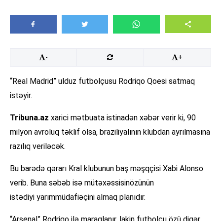
-
+
“Real Madrid” ulduz futbolçusu Rodriqo Qoesi satmaq
istəyir.
Tribuna.az
xarici mətbuata istinadən xəbər verir ki, 90
milyon avroluq təklif olsa, braziliyalının klubdan ayrılmasına
razılıq veriləcək.
Bu barədə qərarı Kral klubunun baş məşqçisi Xabi Alonso
verib. Buna səbəb isə mütəxəssisinözünün
istədiyi yarımmüdafiəçini almaq planıdır.
“Arsenal” Rodriqo ilə maraqlanır, lakin futbolçu özü digər