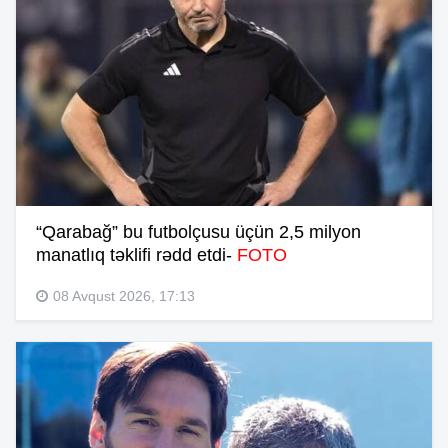
“Qarabağ” bu futbolçusu üçün 2,5 milyon
manatlıq təklifi rədd etdi-
FOTO
08 Avqust 2026, 17:13