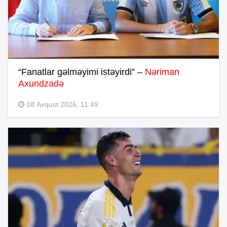
“Fanatlar gəlməyimi istəyirdi” –
Nəriman
Axundzadə
08 Avqust 2026, 11:49