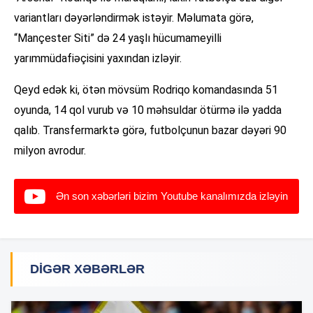
variantları dəyərləndirmək istəyir. Məlumata görə,
“Mançester Siti” də 24 yaşlı hücumameyilli
yarımmüdafiəçisini yaxından izləyir.
Qeyd edək ki, ötən mövsüm Rodriqo komandasında 51
oyunda, 14 qol vurub və 10 məhsuldar ötürmə ilə yadda
qalıb. Transfermarktə görə, futbolçunun bazar dəyəri 90
milyon avrodur.
Ən son xəbərləri bizim Youtube kanalımızda izləyin
DIGƏR XƏBƏRLƏR